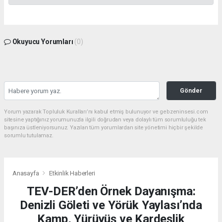
Okuyucu Yorumları
(0)
Gönder
Yorum yazarak Topluluk Kuralları’nı kabul etmiş bulunuyor ve gebzeninsesi.com
sitesine yaptığınız yorumunuzla ilgili doğrudan veya dolaylı tüm sorumluluğu tek
başınıza üstleniyorsunuz. Yazılan tüm yorumlardan site yönetimi hiçbir şekilde
sorumlu tutulamaz.
Anasayfa
Etkinlik Haberleri
TEV-DER’den Örnek Dayanışma:
Denizli Göleti ve Yörük Yaylası’nda
Kamp, Yürüyüş ve Kardeşlik