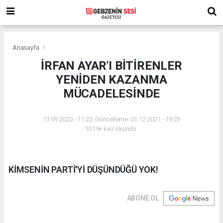
Anasayfa
İRFAN AYAR'I BİTİRENLER
YENİDEN KAZANMA
MÜCADELESİNDE
13.09.2020 - 11:22, Güncelleme: 01.12.2021 - 19:23
5519+ kez okundu.
KİMSENİN PARTİ'Yİ DÜŞÜNDÜĞÜ YOK!
ABONE OL