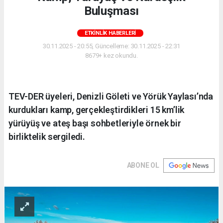
Buluşması
ETKINLIK HABERLERI
30.11.2025 - 20:55, Güncelleme: 30.11.2025 - 22:31
8679+ kez okundu.
TEV-DER üyeleri, Denizli Göleti ve Yörük Yaylası’nda
kurdukları kamp, gerçekleştirdikleri 15 km’lik
yürüyüş ve ateş başı sohbetleriyle örnek bir
birliktelik sergiledi.
ABONE OL