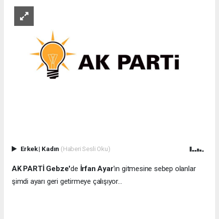
Erkek
|
Kadın
(Haberi Sesli Oku)
AK PARTİ Gebze'
de
İrfan Ayar
'ın gitmesine sebep olanlar
şimdi ayarı geri getirmeye çalışıyor...