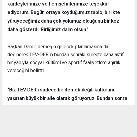
kardeşlerimize ve hemşehrilerimize teşekkür
ediyorum. Bugün ortaya koyduğumuz tablo, birlikte
yürüyeceğimiz daha çok yolumuz olduğunu bir kez
daha gösterdi. Birliğimiz daim olsun.”
Başkan Demir, derneğin gelecek planlamasına da
değinerek TEV-DER’in bundan sonraki süreçte daha aktif
bir yapıyla sosyal, kültürel ve sportif faaliyetlere ağırlık
vereceğini belirtti:
“Biz TEV-DER’i sadece bir dernek değil, kültürünü
yaşatan büyük bir aile olarak görüyoruz. Bundan sonra
daha fazla kamp, yürüyüş, sosyal ve kültürel etkinlik
organize ederek hemşehrilerimizle dayanışmayı
sürdüreceğiz.”