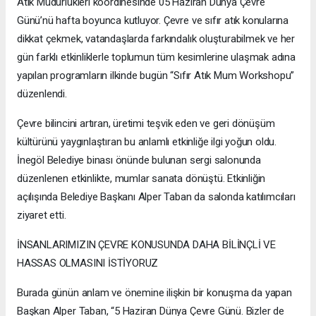
Atık Müdürlükleri koordinesinde 05 Haziran Dünya Çevre
Günü’nü hafta boyunca kutluyor. Çevre ve sıfır atık konularına
dikkat çekmek, vatandaşlarda farkındalık oluşturabilmek ve her
gün farklı etkinliklerle toplumun tüm kesimlerine ulaşmak adına
yapılan programların ilkinde bugün “Sıfır Atık Mum Workshopu”
düzenlendi.
Çevre bilincini artıran, üretimi teşvik eden ve geri dönüşüm
kültürünü yaygınlaştıran bu anlamlı etkinliğe ilgi yoğun oldu.
İnegöl Belediye binası önünde bulunan sergi salonunda
düzenlenen etkinlikte, mumlar sanata dönüştü. Etkinliğin
açılışında Belediye Başkanı Alper Taban da salonda katılımcıları
ziyaret etti.
İNSANLARIMIZIN ÇEVRE KONUSUNDA DAHA BİLİNÇLİ VE
HASSAS OLMASINI İSTİYORUZ
Burada günün anlam ve önemine ilişkin bir konuşma da yapan
Başkan Alper Taban, “5 Haziran Dünya Çevre Günü. Bizler de