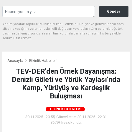
Gönder
Yorum yazarak Topluluk Kuralları’nı kabul etmiş bulunuyor ve gebzeninsesi.com
sitesine yaptığınız yorumunuzla ilgili doğrudan veya dolaylı tüm sorumluluğu tek
başınıza üstleniyorsunuz. Yazılan tüm yorumlardan site yönetimi hiçbir şekilde
sorumlu tutulamaz.
Anasayfa
Etkinlik Haberleri
TEV-DER’den Örnek Dayanışma:
Denizli Göleti ve Yörük Yaylası’nda
Kamp, Yürüyüş ve Kardeşlik
Buluşması
ETKINLIK HABERLERI
30.11.2025 - 20:55, Güncelleme: 30.11.2025 - 22:31
8679+ kez okundu.