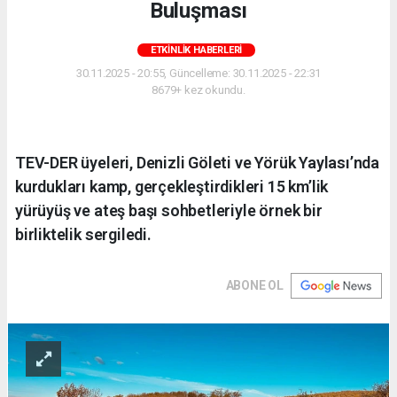
Buluşması
ETKINLIK HABERLERI
30.11.2025 - 20:55, Güncelleme: 30.11.2025 - 22:31
8679+ kez okundu.
TEV-DER üyeleri, Denizli Göleti ve Yörük Yaylası’nda
kurdukları kamp, gerçekleştirdikleri 15 km’lik
yürüyüş ve ateş başı sohbetleriyle örnek bir
birliktelik sergiledi.
ABONE OL