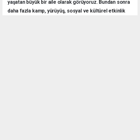
yaşatan büyük bir aile olarak görüyoruz. Bundan sonra
daha fazla kamp, yürüyüş, sosyal ve kültürel etkinlik
organize ederek hemşehrilerimizle dayanışmayı
sürdüreceğiz.”
Örnek Dernekçilik Modeli
Gerçekleştirilen organizasyon, disiplinli yapısı, güçlü
iletişim ortamı ve katılımcılar arasındaki dayanışma ruhuyla
bölgedeki derneklere örnek bir çalışma olarak gösterildi.
TEV-DER üyeleri hem spor yaptı, hem sosyalleşti hem de
doğanın içerisinde kardeşlik bağlarını pekiştirdi.
Denizli Göleti’nde başlayan ve Yörük Yaylası’nda sonlanan
etkinlikte ateş başında kurulan sohbet halkası ise
programın en çok ilgi gören anlarından biri oldu. Katılımcılar,
bu tür doğa ve dayanışma temelli organizasyonların daha
sık yapılması gerektiğini ifade etti.