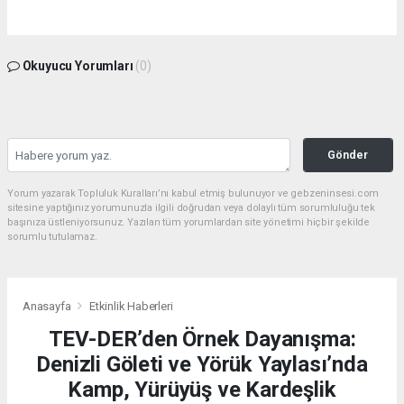
Okuyucu Yorumları
(0)
Gönder
Yorum yazarak Topluluk Kuralları’nı kabul etmiş bulunuyor ve gebzeninsesi.com
sitesine yaptığınız yorumunuzla ilgili doğrudan veya dolaylı tüm sorumluluğu tek
başınıza üstleniyorsunuz. Yazılan tüm yorumlardan site yönetimi hiçbir şekilde
sorumlu tutulamaz.
Anasayfa
Etkinlik Haberleri
TEV-DER’den Örnek Dayanışma:
Denizli Göleti ve Yörük Yaylası’nda
Kamp, Yürüyüş ve Kardeşlik