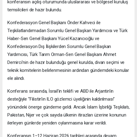
konferansın açılış oturumunda uluslararası ve bölgesel kuruluş
temsilcileri de hazır bulundu.
Konfederasyon Genel Başkanı Önder Kahveci ile
Teşkilatlandırmadan Sorumlu Genel Başkan Yardımcısı ve Türk
Haber-Sen Genel Başkanı Yücel Kazancıoğlu ve
Konfederasyon Dış İlişkilerden Sorumlu Genel Başkan
Yardımcısı, Türk Tarım Orman-Sen Genel Başkanı Ahmet
Demirci'nin de hazır bulunduğu genel kurulda, divan seçimi ve
teknik komitelerin belirlenmesinin ardından gündemdeki konular
ele alındı.
Konferans sırasında, İsrail’in teklifi ve ABD ile Arjantin’in
desteğiyle “Filistin’in ILO gözlemci üyeliğinin kaldırılması”
yönündeki önerge gündeme geldi. Ancak İslam İşbirliği Teşkilatı,
Pakistan, Nijer ve çok sayıda ülkenin itirazları üzerine konunun
ilerleyen günlerde yeniden oylanmasına karar verildi.
Konferansın 1–12 Haziran 2026 tarihleri arasında devam