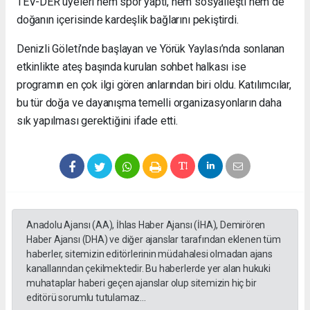
TEV-DER üyeleri hem spor yaptı, hem sosyalleşti hem de
doğanın içerisinde kardeşlik bağlarını pekiştirdi.
Denizli Göleti’nde başlayan ve Yörük Yaylası’nda sonlanan
etkinlikte ateş başında kurulan sohbet halkası ise
programın en çok ilgi gören anlarından biri oldu. Katılımcılar,
bu tür doğa ve dayanışma temelli organizasyonların daha
sık yapılması gerektiğini ifade etti.
Anadolu Ajansı (AA), İhlas Haber Ajansı (İHA), Demirören
Haber Ajansı (DHA) ve diğer ajanslar tarafından eklenen tüm
haberler, sitemizin editörlerinin müdahalesi olmadan ajans
kanallarından çekilmektedir. Bu haberlerde yer alan hukuki
muhataplar haberi geçen ajanslar olup sitemizin hiç bir
editörü sorumlu tutulamaz...