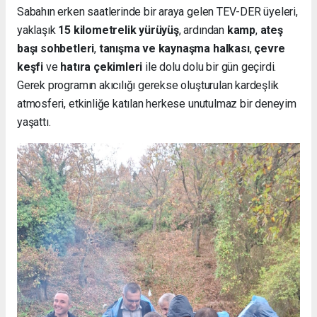
Sabahın erken saatlerinde bir araya gelen TEV-DER üyeleri,
yaklaşık
15 kilometrelik yürüyüş
, ardından
kamp
,
ateş
başı sohbetleri
,
tanışma ve kaynaşma halkası
,
çevre
keşfi
ve
hatıra çekimleri
ile dolu dolu bir gün geçirdi.
Gerek programın akıcılığı gerekse oluşturulan kardeşlik
atmosferi, etkinliğe katılan herkese unutulmaz bir deneyim
yaşattı.