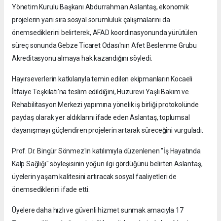
Yönetim Kurulu Başkanı Abdurrahman Aslantaş, ekonomik
projelerin yanı sıra sosyal sorumluluk çalışmalarını da
önemsediklerini belirterek, AFAD koordinasyonunda yürütülen
süreç sonunda Gebze Ticaret Odası'nın Afet Beslenme Grubu
Akreditasyonu almaya hak kazandığını söyledi.
Hayırseverlerin katkılarıyla temin edilen ekipmanların Kocaeli
İtfaiye Teşkilatı'na teslim edildiğini, Huzurevi Yaşlı Bakım ve
Rehabilitasyon Merkezi yapımına yönelik iş birliği protokolünde
paydaş olarak yer aldıklarını ifade eden Aslantaş, toplumsal
dayanışmayı güçlendiren projelerin artarak süreceğini vurguladı.
Prof. Dr. Bingür Sönmez'in katılımıyla düzenlenen "İş Hayatında
Kalp Sağlığı" söyleşisinin yoğun ilgi gördüğünü belirten Aslantaş,
üyelerin yaşam kalitesini artıracak sosyal faaliyetleri de
önemsediklerini ifade etti.
Üyelere daha hızlı ve güvenli hizmet sunmak amacıyla 17