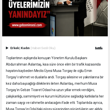
Erkek
|
Kadın
(Haberi Sesli Oku)
Toplantının açılışında konuşan Yönetim Kurulu Başkanı
Abdurrahman Aslantaş, kısa süre önce elim bir trafik kazasında
hayatını kaybeden Meclis Üyesi Musa Torgay ile oğlu Emin
Torgay'ı rahmet ve dualarla andı. Torgay ailesine ve yakınlarına bir
kez daha başsağlığı dileklerini ileten Aslantaş, merhum Musa
Torgay'ın Gebze Ticaret Odası'na uzun yıllar emek verdiğini,
çalışkanlığı, samimiyeti ve kurum kültürüne sağladığı katkılarla her
zaman saygı ve rahmetle anılacağını ifade etti. Toplantıda ayrıca,
Musa Torgay'ın Oda'daki görev sürecinden görüntülerin yer aldığı