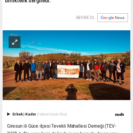
birliktelik sergiledi.
ABONE OL
Erkek
|
Kadın
(Haberi Sesli Oku)
Giresun ili Güce ilçesi Tevekli Mahallesi Derneği (TEV-