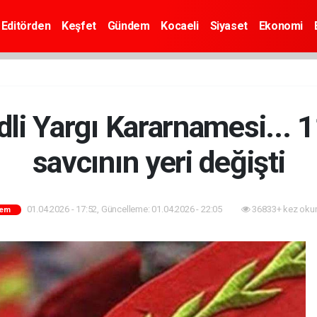
Editörden
Keşfet
Gündem
Kocaeli
Siyaset
Ekonomi
li Yargı Kararnamesi... 
savcının yeri değişti
01.04.2026 - 17:52, Güncelleme: 01.04.2026 - 22:05
36833+ kez oku
em