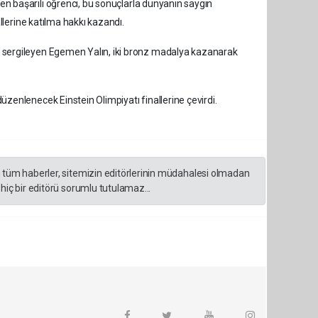
n başarılı öğrenci, bu sonuçlarla dünyanın saygın
lerine katılma hakkı kazandı.
 sergileyen Egemen Yalın, iki bronz madalya kazanarak
enlenecek Einstein Olimpiyatı finallerine çevirdi.
n tüm haberler, sitemizin editörlerinin müdahalesi olmadan
hiç bir editörü sorumlu tutulamaz...