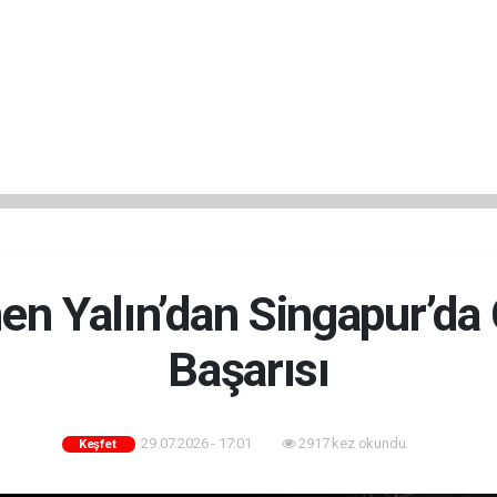
n Yalın’dan Singapur’da
Başarısı
29.07.2026 - 17:01
2917 kez okundu.
Keşfet