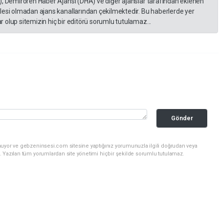
), Demirören Haber Ajansı (DHA) ve diğer ajanslar tarafından eklenen
lesi olmadan ajans kanallarından çekilmektedir. Bu haberlerde yer
 olup sitemizin hiç bir editörü sorumlu tutulamaz...
Gönder
nuyor ve gebzeninsesi.com sitesine yaptığınız yorumunuzla ilgili doğrudan veya
. Yazılan tüm yorumlardan site yönetimi hiçbir şekilde sorumlu tutulamaz.