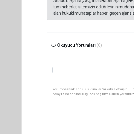
Anadolu Ajansı (AA), İhlas Haber Ajansı (İHA
tüm haberler, sitemizin editörlerinin müdaha
alan hukuki muhataplar haberi geçen ajanslar
Okuyucu Yorumları
(0)
Yorum yazarak Topluluk Kuralları’nı kabul etmiş bulu
dolaylı tüm sorumluluğu tek başınıza üstleniyorsunuz