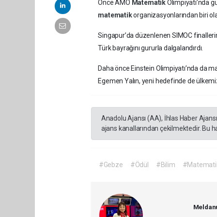
Önce AMO
Matematik
Olimpiyatı’nda
matematik
organizasyonlarından biri o
Singapur’da düzenlenen SIMOC finalleri
Türk bayrağını gururla dalgalandırdı.
Daha önce Einstein Olimpiyatı’nda da ma
Egemen Yalın, yeni hedefinde de ülkemizi
Anadolu Ajansı (AA), İhlas Haber Ajans
ajans kanallarından çekilmektedir. Bu h
#Gebze
#Ödül
#Bilim
#Matemati
Meldanu