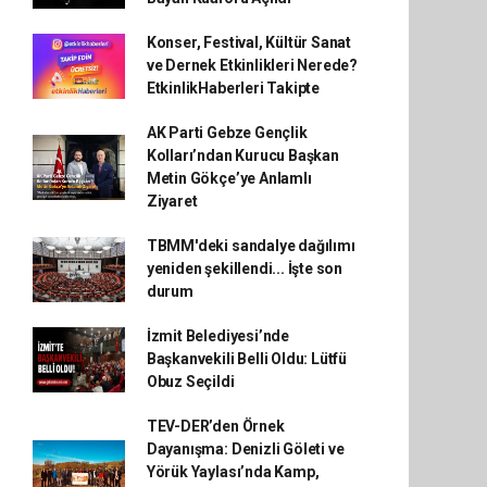
Konser, Festival, Kültür Sanat
ve Dernek Etkinlikleri Nerede?
EtkinlikHaberleri Takipte
AK Parti Gebze Gençlik
Kolları’ndan Kurucu Başkan
Metin Gökçe’ye Anlamlı
Ziyaret
TBMM'deki sandalye dağılımı
yeniden şekillendi... İşte son
durum
İzmit Belediyesi’nde
Başkanvekili Belli Oldu: Lütfü
Obuz Seçildi
TEV-DER’den Örnek
Dayanışma: Denizli Göleti ve
Yörük Yaylası’nda Kamp,