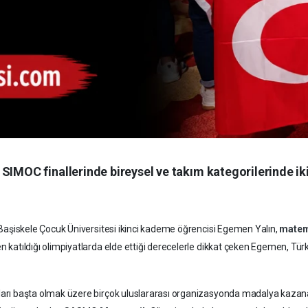
 SIMOC finallerinde bireysel ve takım kategorilerinde i
ve Başiskele Çocuk Üniversitesi ikinci kademe öğrencisi Egemen Yalın,
matem
 katıldığı olimpiyatlarda elde ettiği derecelerle dikkat çeken Egemen, Türk
ları başta olmak üzere birçok uluslararası organizasyonda madalya kazanan