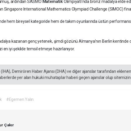
 gümüş, ardından SASMO
Matematik
Olimpiyatı’nda bronz madalya elde ede
lan Singapore International Mathematics Olympiad Challenge (SIMOC) final
nde hem bireysel kategoride hem de takım oyunlarında üstün performans
dalya kazanan genç yetenek, şimdi gözünü Almanya’nın Berlin kentinde düz
 en iyi şekilde temsil etmeye hazırlanıyor.
ı (İHA), Demirören Haber Ajansı (DHA) ve diğer ajanslar tarafından eklene
aberlerde yer alan hukuki muhataplar haberi geçen ajanslar olup sitemizin 
k
#Egemen Yalın
r Çakır