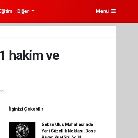
Eğitim
Diğer
Menü
11 hakim ve
ndu.
İlginizi Çekebilir
Gebze Ulus Mahallesi’nde
Yeni Güzellik Noktası: Boss
Bayan Kuaförü Açıldı