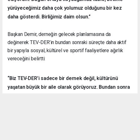
yürüyeceğimiz daha çok yolumuz olduğunu bir kez
daha gösterdi. Birliğimiz daim olsun.”
Başkan Demir, derneğin gelecek planlamasına da
değinerek TEV-DER’in bundan sonraki süreçte daha aktif
bir yapıyla sosyal, kültürel ve sportif faaliyetlere ağırlık
vereceğini belirtti:
“Biz TEV-DER’i sadece bir dernek değil, kültürünü
yaşatan büyük bir aile olarak görüyoruz. Bundan sonra
daha fazla kamp, yürüyüş, sosyal ve kültürel etkinlik
organize ederek hemşehrilerimizle dayanışmayı
sürdüreceğiz.”
Örnek Dernekçilik Modeli