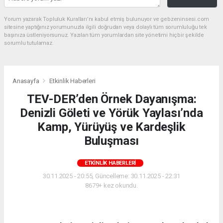
Yorum yazarak Topluluk Kuralları’nı kabul etmiş bulunuyor ve gebzeninsesi.com
sitesine yaptığınız yorumunuzla ilgili doğrudan veya dolaylı tüm sorumluluğu tek
başınıza üstleniyorsunuz. Yazılan tüm yorumlardan site yönetimi hiçbir şekilde
sorumlu tutulamaz.
Anasayfa
Etkinlik Haberleri
TEV-DER’den Örnek Dayanışma:
Denizli Göleti ve Yörük Yaylası’nda
Kamp, Yürüyüş ve Kardeşlik
Buluşması
ETKINLIK HABERLERI
30.11.2025 - 20:55, Güncelleme: 30.11.2025 - 22:31
8679+ kez okundu.