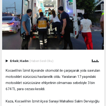
Erkek
|
Kadın
(Haberi Sesli Oku)
Kocaeli’nin İzmit ilçesinde otomobil ile çarpışarak yola savrulan
motosiklet sürücüsü hastanelik oldu. Yaralanan 17 yaşındaki
motosiklet sürücüsüne ehliyetinin olmaması sebebiyle 3 bin
674 TL para cezası kesildi.
Kaza, Kocaeli’nin İzmit ilçesi Sanayi Mahallesi Salim Dervişoğlu