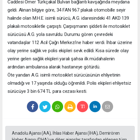
Caddesi Ömer Türkçakal Bulvarı bağlantı kavşağında meydana
geldi. Alınan bilgiye göre, 34 FAN 967 plakalı otomobille seyir
halinde olan M.H.E. isimli sürücü, A.G. idaresindeki 41 AKD 139
plakalı motosikletle çarpıştı. Çarpışmanın şiddeti ile motosiklet
sürücüsü A.G. yola savruldu. Durumu gören çevredeki
vatandaşlar 112 Acil Çağrı Merkezi’ne haber verdi. İhbar üzerine
olay yerine sağlık ve polis ekipleri sevk edildi. Kısa sürede olay
yerine gelen sağlık ekipleri yaralı şahsa ilk müdahalenin
ardından ambulansa alarak hastaneye götürdü.
Öte yandan A.G. isimli motosiklet sürücüsünün ehliyetinin
olmadığı ve 17 yaşında olduğu öğrenildi. Polis ekipleri ehliyetsiz
sürücüye 3 bin 674 TL para cezası kesti.
Anadolu Ajansı (AA), İhlas Haber Ajansı (İHA), Demirören
Haber Ajansı (DHA) ve diğer ajanslar tarafından eklenen tüm