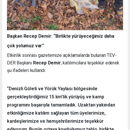
Başkan Recep Demir: “Birlikte yürüyeceğimiz daha
çok yolumuz var”
Etkinlik sonrası gazetemize açıklamalarda bulunan TEV-
DER Başkanı
Recep Demir
, katılımcılara teşekkür ederek
şu ifadeleri kullandı:
“Denizli Göleti ve Yörük Yaylası bölgesinde
gerçekleştirdiğimiz 15 km’lik yürüyüş ve kamp
programını başarıyla tamamladık. Uzaktan yakından
etkinliğimize katılım sağlayan tüm üyelerimize,
kardeşlerimize ve hemşehrilerimize teşekkür
ediyorum. Bugün ortaya koyduğumuz tablo, birlikte