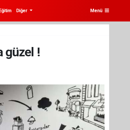
Eğitim
Diğer
Menü
 güzel !