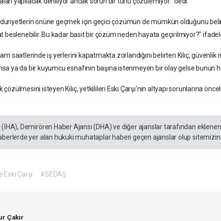
maları yapılacak deniliyor ancak sorun bir türlü çözülemiyor." dedi.
ğduriyetlerin önüne geçmek için geçici çözümün de mümkün olduğunu belirt
t beslenebilir. Bu kadar basit bir çözüm neden hayata geçirilmiyor?" ifadele
şam saatlerinde iş yerlerini kapatmakta zorlandığını belirten Kılıç, güvenli
ansa ya da bir kuyumcu esnafının başına istenmeyen bir olay gelse bunun h
çözülmesini isteyen Kılıç, yetkilileri Eski Çarşı'nın altyapı sorunlarına önce
ı (İHA), Demirören Haber Ajansı (DHA) ve diğer ajanslar tarafından eklene
aberlerde yer alan hukuki muhataplar haberi geçen ajanslar olup sitemizin 
 Eski Çarşı
#SEDAŞ
r Çakır