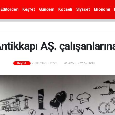
Editörden
Keşfet
Gündem
Kocaeli
Siyaset
Ekonomi
ntikkapı AŞ. çalışanlarına
29.01.2022 - 12:21
4265+ kez okundu.
Keşfet