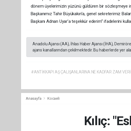
dönem üyelerimizin yüzünü güldüren bir sözleşmeye imz
Başkanımız Tahir Büyükakın’a, genel sekreterimiz Bala
Başkanı Adnan Uyar’a teşekkür ederim” ifadelerini kulla
Anadolu Ajansı (AA), İhlas Haber Ajansı (İHA), Demirör
ajans kanallarından çekilmektedir. Bu haberlerde yer al
#ANTİKKAPI AŞ ÇALIŞANLARINA NE KADFAR ZAM VERİ
Anasayfa
Kocaeli
Kılıç: "E