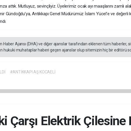
a attık. Mutluyuz, sevinçliyiz. Üyelerimiz ocak ayı maaşlarını zamlı al
mir Gündoğdu’ya, Antikkapı Genel Müdürümüz İslam Yücel’e ve değerli kat
ndı.
en Haber Ajansı (DHA) ve diğer ajanslar tarafından eklenen tüm haberler, 
an hukuki muhataplar haberi geçen ajanslar olup sitemizin hiç bir editörü s
LDİ
#ANTİKKAPI AŞ KOCAELİ
ski Çarşı Elektrik Çilesi