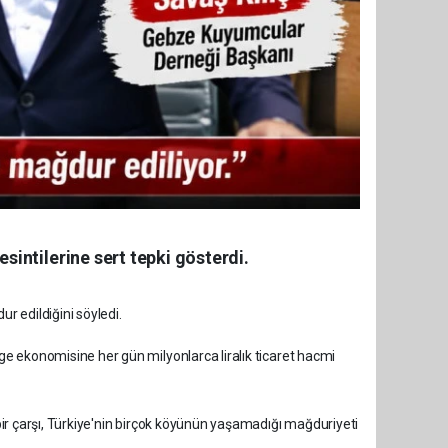
intilerine sert tepki gösterdi.
r edildiğini söyledi.
lge ekonomisine her gün milyonlarca liralık ticaret hacmi
 bir çarşı, Türkiye'nin birçok köyünün yaşamadığı mağduriyeti