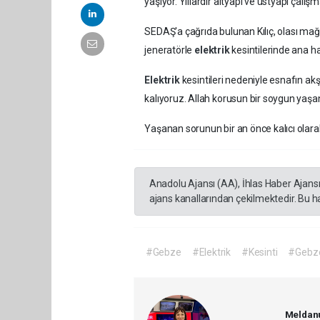
yaşıyor. Yıllardır altyapı ve üstyapı çalış
SEDAŞ'a çağrıda bulunan Kılıç, olası ma
jeneratörle
elektrik
kesintilerinde ana ha
Elektrik
kesintileri nedeniyle esnafın ak
kalıyoruz. Allah korusun bir soygun yaş
Yaşanan sorunun bir an önce kalıcı olarak 
Anadolu Ajansı (AA), İhlas Haber Ajans
ajans kanallarından çekilmektedir. Bu h
#Gebze
#Elektrik
#Kesinti
#Gebze
Meldanu