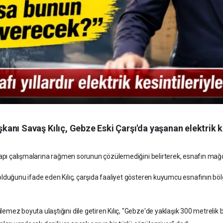
nı Savaş Kılıç, Gebze Eski Çarşı'da yaşanan elektrik kes
altyapı çalışmalarına rağmen sorunun çözülemediğini belirterek, esnafın mağdu
i olduğunu ifade eden Kılıç, çarşıda faaliyet gösteren kuyumcu esnafının bö
ilemez boyuta ulaştığını dile getiren Kılıç, "Gebze'de yaklaşık 300 metrelik