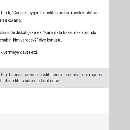
erek, "Çarşının uygun bir noktasına kurulacak mobil bir
rini kullandı.
k riskine de dikkat çekerek, "Karanlıkta beklemek zorunda
esabını kim verecek?" diye konuştu.
lik vermeye davet etti.
n tüm haberler, sitemizin editörlerinin müdahalesi olmadan
hiç bir editörü sorumlu tutulamaz...