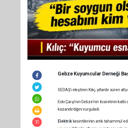
Gebze Kuyumcular Derneği Başka
SEDAŞ'ı eleştiren Kılıç, yıllardır süren 
Eski Çarşı'nın Gebze'nin ticaretinin kalb
kazandırdığını vurguladı.
Elektrik
kesintilerinin artık tahammül ed