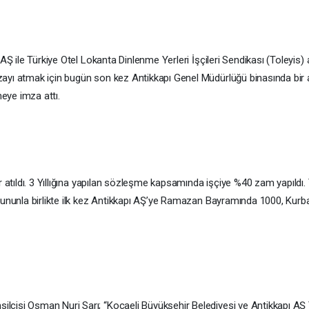
AŞ ile Türkiye Otel Lokanta Dinlenme Yerleri İşçileri Sendikası (Toleyis)
ayı atmak için bugün son kez Antikkapı Genel Müdürlüğü binasında bir 
eye imza attı.
r atıldı. 3 Yıllığına yapılan sözleşme kapsamında işçiye %40 zam yapıldı.
Bununla birlikte ilk kez Antikkapı AŞ’ye Ramazan Bayramında 1000, Kurb
cisi Osman Nuri Sarı; “Kocaeli Büyükşehir Belediyesi ve Antikkapı AŞ 