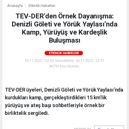
Anasayfa
Etkinlik Haberleri
TEV-DER’den Örnek Dayanışma:
Denizli Göleti ve Yörük Yaylası’nda
Kamp, Yürüyüş ve Kardeşlik
Buluşması
ETKINLIK HABERLERI
30.11.2025 - 20:55, Güncelleme: 30.11.2025 - 22:31
8679+ kez okundu.
TEV-DER üyeleri, Denizli Göleti ve Yörük Yaylası’nda
kurdukları kamp, gerçekleştirdikleri 15 km’lik
yürüyüş ve ateş başı sohbetleriyle örnek bir
birliktelik sergiledi.