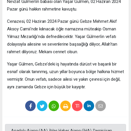
Nevzat Gülmen'in babası olan Yaşar Gülmen, 02 Haziran 2024
Pazar günü hakkın rahmetine kavuştu.
Cenazesi, 02 Haziran 2024 Pazar günü Gebze Mehmet Akif
Aksoy Camii'nde kılınacak öğle namazına müteakip Osman
Yılmaz Mezarlığı'nda defnedilecektir. Yaşar Gülmen'in vefatı
dolayısıyla ailesine ve sevenlerine başsağlığı diliyor, Allah'tan
rahmet diliyoruz. Mekanı cennet olsun.
Yaşar Gülmen, Gebze'deki iş hayatında dürüst ve başarılı bir
esnaf olarak tanınmış, uzun yıllar boyunca bölge halkına hizmet
vermiştir. Onun vefatı, sadece ailesi ve yakın çevresi için değil,
aynı zamanda Gebze için büyük bir kayıptır.
Anadolu Ajansı (AA), İhlas Haber Ajansı (İHA), Demirören