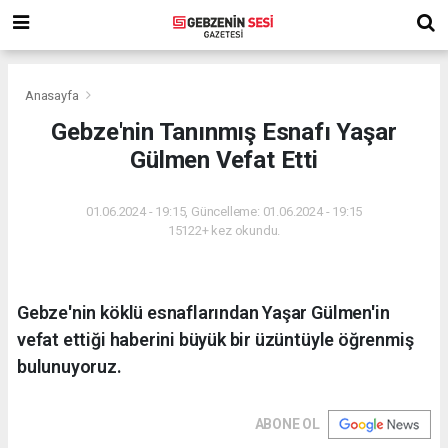
Anasayfa
Gebze'nin Tanınmış Esnafı Yaşar
Gülmen Vefat Etti
01.06.2024 - 19:15, Güncelleme: 01.06.2024 - 19:15
15122+ kez okundu.
Gebze'nin köklü esnaflarından Yaşar Gülmen'in
vefat ettiği haberini büyük bir üzüntüyle öğrenmiş
bulunuyoruz.
ABONE OL