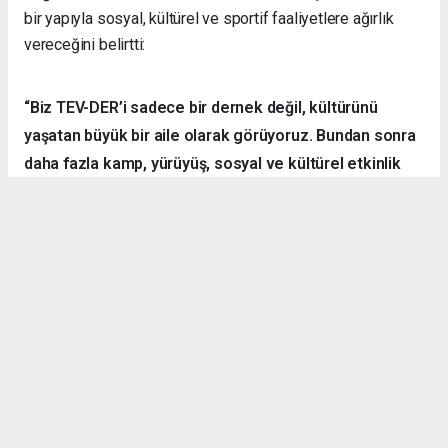
bir yapıyla sosyal, kültürel ve sportif faaliyetlere ağırlık
vereceğini belirtti:
“Biz TEV-DER’i sadece bir dernek değil, kültürünü
yaşatan büyük bir aile olarak görüyoruz. Bundan sonra
daha fazla kamp, yürüyüş, sosyal ve kültürel etkinlik
organize ederek hemşehrilerimizle dayanışmayı
sürdüreceğiz.”
Örnek Dernekçilik Modeli
Gerçekleştirilen organizasyon, disiplinli yapısı, güçlü
iletişim ortamı ve katılımcılar arasındaki dayanışma ruhuyla
bölgedeki derneklere örnek bir çalışma olarak gösterildi.
TEV-DER üyeleri hem spor yaptı, hem sosyalleşti hem de
doğanın içerisinde kardeşlik bağlarını pekiştirdi.