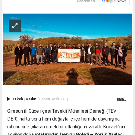
ABONE OL
Erkek
|
Kadın
(Haberi Sesli Oku)
Giresun ili Güce ilçesi Tevekli Mahallesi Derneği (TEV-
DER), hafta sonu hem doğayla iç içe hem de dayanışma
ruhunu öne çıkaran örnek bir etkinliğe imza attı. Kocaeli’nin
sevilen doğa rotalarından
Denizli Göleti – Yörük Yaylası