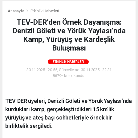
Anasayfa
Etkinlik Haberleri
TEV-DER’den Örnek Dayanışma:
Denizli Göleti ve Yörük Yaylası’nda
Kamp, Yürüyüş ve Kardeşlik
Buluşması
ETKINLIK HABERLERI
30.11.2025 - 20:55, Güncelleme: 30.11.2025 - 22:31
8679+ kez okundu.
TEV-DER üyeleri, Denizli Göleti ve Yörük Yaylası’nda
kurdukları kamp, gerçekleştirdikleri 15 km’lik
yürüyüş ve ateş başı sohbetleriyle örnek bir
birliktelik sergiledi.