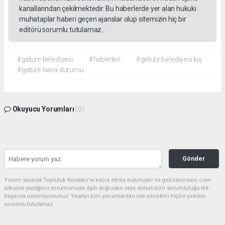
kanallarından çekilmektedir. Bu haberlerde yer alan hukuki
muhataplar haberi geçen ajanslar olup sitemizin hiç bir
editörü sorumlu tutulamaz...
#gebze belediyesi
#haberleri
#gebze belediyesi kış
#gebze hava durumu
Okuyucu Yorumları
(0)
Gönder
Yorum yazarak Topluluk Kuralları’nı kabul etmiş bulunuyor ve gebzeninsesi.com
sitesine yaptığınız yorumunuzla ilgili doğrudan veya dolaylı tüm sorumluluğu tek
başınıza üstleniyorsunuz. Yazılan tüm yorumlardan site yönetimi hiçbir şekilde
sorumlu tutulamaz.