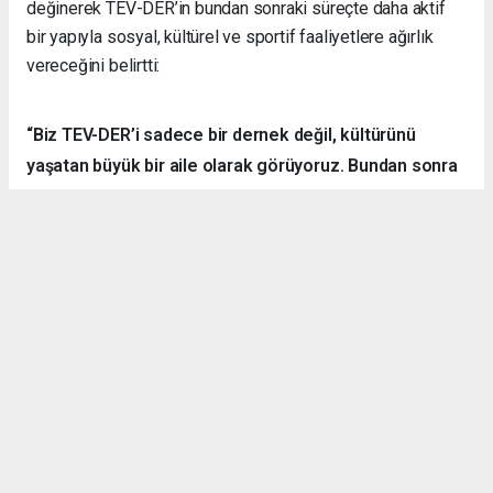
değinerek TEV-DER’in bundan sonraki süreçte daha aktif
bir yapıyla sosyal, kültürel ve sportif faaliyetlere ağırlık
vereceğini belirtti:
“Biz TEV-DER’i sadece bir dernek değil, kültürünü
yaşatan büyük bir aile olarak görüyoruz. Bundan sonra
daha fazla kamp, yürüyüş, sosyal ve kültürel etkinlik
organize ederek hemşehrilerimizle dayanışmayı
sürdüreceğiz.”
Örnek Dernekçilik Modeli
Gerçekleştirilen organizasyon, disiplinli yapısı, güçlü
iletişim ortamı ve katılımcılar arasındaki dayanışma ruhuyla
bölgedeki derneklere örnek bir çalışma olarak gösterildi.
TEV-DER üyeleri hem spor yaptı, hem sosyalleşti hem de
doğanın içerisinde kardeşlik bağlarını pekiştirdi.