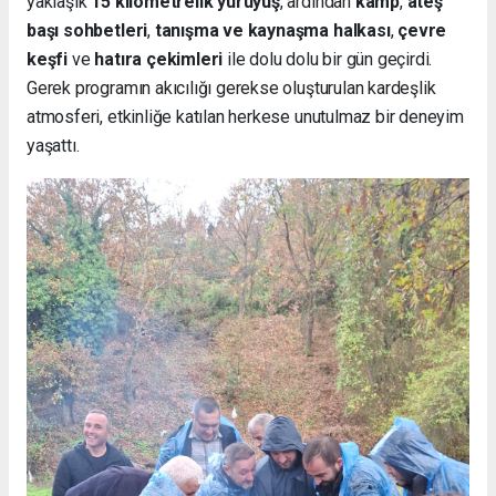
yaklaşık
15 kilometrelik yürüyüş
, ardından
kamp
,
ateş
başı sohbetleri
,
tanışma ve kaynaşma halkası
,
çevre
keşfi
ve
hatıra çekimleri
ile dolu dolu bir gün geçirdi.
Gerek programın akıcılığı gerekse oluşturulan kardeşlik
atmosferi, etkinliğe katılan herkese unutulmaz bir deneyim
yaşattı.