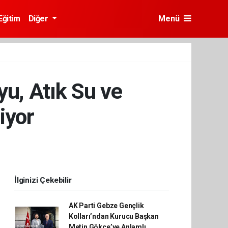
Eğitim
Diğer
Menü
yu, Atık Su ve
iyor
İlginizi Çekebilir
AK Parti Gebze Gençlik
Kolları’ndan Kurucu Başkan
Metin Gökçe’ye Anlamlı