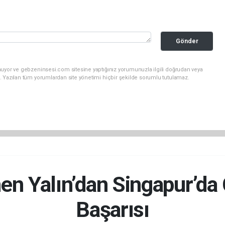
Gönder
nuyor ve gebzeninsesi.com sitesine yaptığınız yorumunuzla ilgili doğrudan veya
. Yazılan tüm yorumlardan site yönetimi hiçbir şekilde sorumlu tutulamaz.
n Yalın’dan Singapur’da
Başarısı