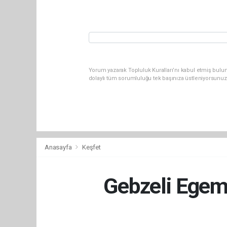
Yorum yazarak Topluluk Kuralları’nı kabul etmiş bulu
dolaylı tüm sorumluluğu tek başınıza üstleniyorsunuz
Anasayfa
Keşfet
Gebzeli Egeme