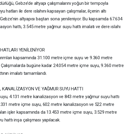
ürlüğü, Gebze’de altyapı çalışmalarını yoğun bir tempoyla
hatları ile dere ıslahını kapsayan çalışmalar, ilçenin altı
 Gebze’nin altyapısı baştan sona yenileniyor. Bu kapsamda 67.634
syon hattı, 3.545 metre yağmur suyu hattı imalatı ve dere ıslahı
 HATLARI YENİLENİYOR
tırımları kapsamında 31.100 metre içme suyu ve 9.360 metre
ek. Çalışmalarda bugüne kadar 24.054 metre içme suyu, 9.360 metre
ının imalatı tamamlandı.
U, KANALİZASYON VE YAĞMUR SUYU HATTI
suyu, 4.131 metre kanalizasyon ve 843 metre yağmur suyu hattı
3.331 metre içme suyu, 602 metre kanalizasyon ve 522 metre
alan işler kapsamında da 13.453 metre içme suyu, 3.529 metre
 hattı inşa çalışması yapılacak.