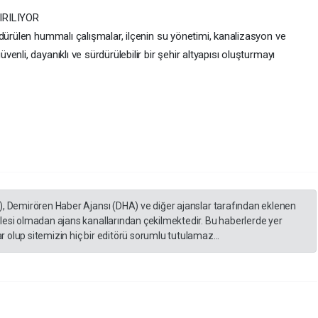
IRILIYOR
dürülen hummalı çalışmalar, ilçenin su yönetimi, kanalizasyon ve
nli, dayanıklı ve sürdürülebilir bir şehir altyapısı oluşturmayı
), Demirören Haber Ajansı (DHA) ve diğer ajanslar tarafından eklenen
lesi olmadan ajans kanallarından çekilmektedir. Bu haberlerde yer
 olup sitemizin hiç bir editörü sorumlu tutulamaz...