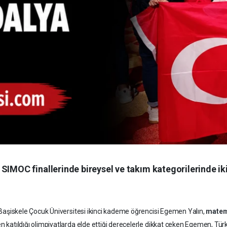
 SIMOC finallerinde bireysel ve takım kategorilerinde i
ve Başiskele Çocuk Üniversitesi ikinci kademe öğrencisi Egemen Yalın,
matem
 katıldığı olimpiyatlarda elde ettiği derecelerle dikkat çeken Egemen, Türk