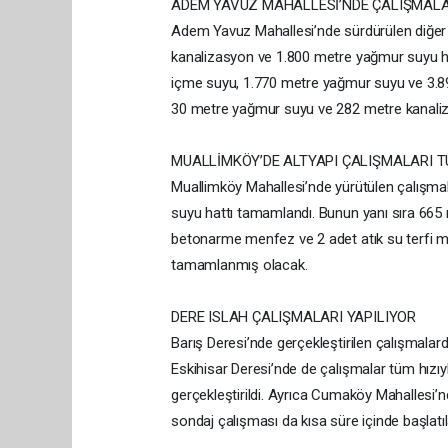
ADEM YAVUZ MAHALLESİ’NDE ÇALIŞMAL
Adem Yavuz Mahallesi’nde sürdürülen diğer
kanalizasyon ve 1.800 metre yağmur suyu hat
içme suyu, 1.770 metre yağmur suyu ve 3.8
30 metre yağmur suyu ve 282 metre kanaliza
MUALLİMKÖY’DE ALTYAPI ÇALIŞMALARI T
Muallimköy Mahallesi’nde yürütülen çalışma
suyu hattı tamamlandı. Bunun yanı sıra 665
betonarme menfez ve 2 adet atık su terfi mer
tamamlanmış olacak.
DERE ISLAH ÇALIŞMALARI YAPILIYOR
Barış Deresi’nde gerçekleştirilen çalışmala
Eskihisar Deresi’nde de çalışmalar tüm hızı
gerçekleştirildi. Ayrıca Cumaköy Mahallesi’n
sondaj çalışması da kısa süre içinde başlatıl