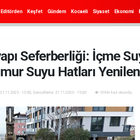
Editörden
Keşfet
Gündem
Kocaeli
Siyaset
Ekonomi
apı Seferberliği: İçme Su
mur Suyu Hatları Yenilen
21.11.2025 - 15:00, Güncelleme: 21.11.2025 - 15:00
1394+ kez okundu.