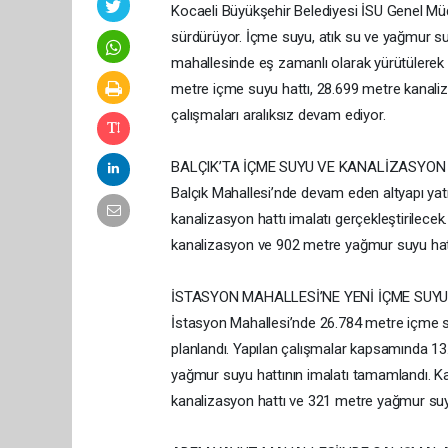
Kocaeli Büyükşehir Belediyesi İSU Genel Müd
sürdürüyor. İçme suyu, atık su ve yağmur suyu 
mahallesinde eş zamanlı olarak yürütülerek
metre içme suyu hattı, 28.699 metre kanaliza
çalışmaları aralıksız devam ediyor.
BALÇIK’TA İÇME SUYU VE KANALİZASYON
Balçık Mahallesi’nde devam eden altyapı ya
kanalizasyon hattı imalatı gerçekleştirilec
kanalizasyon ve 902 metre yağmur suyu hatt
İSTASYON MAHALLESİ’NE YENİ İÇME SUY
İstasyon Mahallesi’nde 26.784 metre içme 
planlandı. Yapılan çalışmalar kapsamında 1
yağmur suyu hattının imalatı tamamlandı. K
kanalizasyon hattı ve 321 metre yağmur suyu