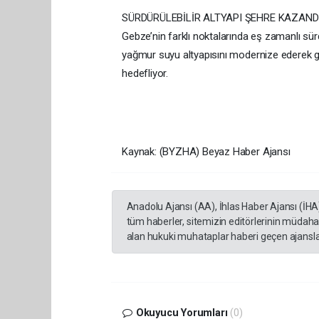
SÜRDÜRÜLEBİLİR ALTYAPI ŞEHRE KAZAND
Gebze’nin farklı noktalarında eş zamanlı sür
yağmur suyu altyapısını modernize ederek güve
hedefliyor.
Kaynak: (BYZHA) Beyaz Haber Ajansı
Anadolu Ajansı (AA), İhlas Haber Ajansı (İHA
tüm haberler, sitemizin editörlerinin müdaha
alan hukuki muhataplar haberi geçen ajanslar
Okuyucu Yorumları
(0)