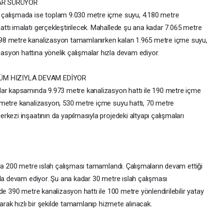
AR SÜRÜYOR
 çalışmada ise toplam 9.030 metre içme suyu, 4.180 metre
tı imalatı gerçekleştirilecek. Mahallede şu ana kadar 7.065 metre
98 metre kanalizasyon tamamlanırken kalan 1.965 metre içme suyu,
syon hattına yönelik çalışmalar hızla devam ediyor.
ÜM HIZIYLA DEVAM EDİYOR
lar kapsamında 9.973 metre kanalizasyon hattı ile 190 metre içme
 metre kanalizasyon, 530 metre içme suyu hattı, 70 metre
kezi inşaatının da yapılmasıyla projedeki altyapı çalışmaları
rda 200 metre ıslah çalışması tamamlandı. Çalışmaların devam ettiği
yla devam ediyor. Şu ana kadar 30 metre ıslah çalışması
de 390 metre kanalizasyon hattı ile 100 metre yönlendirilebilir yatay
arak hızlı bir şekilde tamamlanıp hizmete alınacak.