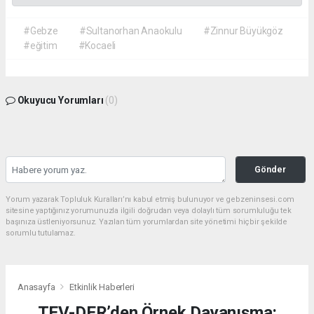
#Gebze
#Sultanorhan Anaokulu
#Zinnur Büyükgöz
#eğitim
#Kocaeli
Okuyucu Yorumları
(0)
Gönder
Yorum yazarak Topluluk Kuralları’nı kabul etmiş bulunuyor ve gebzeninsesi.com
sitesine yaptığınız yorumunuzla ilgili doğrudan veya dolaylı tüm sorumluluğu tek
başınıza üstleniyorsunuz. Yazılan tüm yorumlardan site yönetimi hiçbir şekilde
sorumlu tutulamaz.
Anasayfa
Etkinlik Haberleri
TEV-DER’den Örnek Dayanışma: