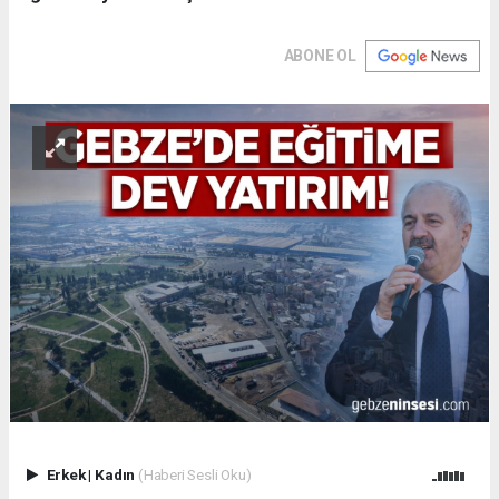
ABONE OL
Erkek
|
Kadın
(Haberi Sesli Oku)