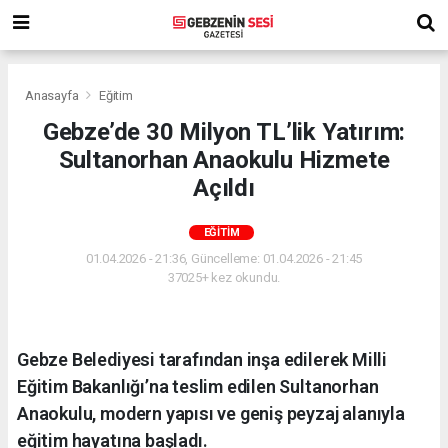
Anasayfa
Eğitim
Gebze’de 30 Milyon TL’lik Yatırım:
Sultanorhan Anaokulu Hizmete
Açıldı
EĞITIM
01.04.2026 - 21:36, Güncelleme: 01.04.2026 - 21:45
37025+ kez okundu.
Gebze Belediyesi tarafından inşa edilerek Milli
Eğitim Bakanlığı’na teslim edilen Sultanorhan
Anaokulu, modern yapısı ve geniş peyzaj alanıyla
eğitim hayatına başladı.