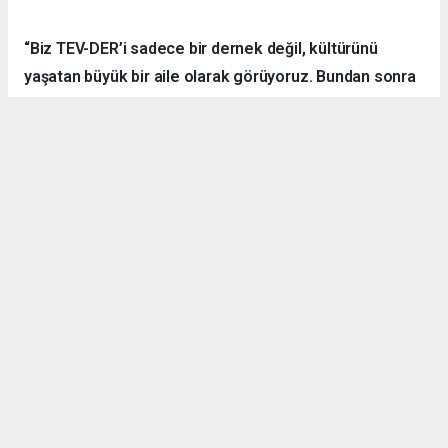
“Biz TEV-DER’i sadece bir dernek değil, kültürünü
yaşatan büyük bir aile olarak görüyoruz. Bundan sonra
daha fazla kamp, yürüyüş, sosyal ve kültürel etkinlik
organize ederek hemşehrilerimizle dayanışmayı
sürdüreceğiz.”
Örnek Dernekçilik Modeli
Gerçekleştirilen organizasyon, disiplinli yapısı, güçlü
iletişim ortamı ve katılımcılar arasındaki dayanışma ruhuyla
bölgedeki derneklere örnek bir çalışma olarak gösterildi.
TEV-DER üyeleri hem spor yaptı, hem sosyalleşti hem de
doğanın içerisinde kardeşlik bağlarını pekiştirdi.
Denizli Göleti’nde başlayan ve Yörük Yaylası’nda sonlanan
etkinlikte ateş başında kurulan sohbet halkası ise