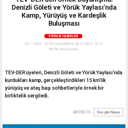
Denizli Göleti ve Yörük Yaylası’nda
Kamp, Yürüyüş ve Kardeşlik
Buluşması
ETKINLIK HABERLERI
30.11.2025 - 20:55, Güncelleme: 30.11.2025 - 22:31
8679+ kez okundu.
TEV-DER üyeleri, Denizli Göleti ve Yörük Yaylası’nda
kurdukları kamp, gerçekleştirdikleri 15 km’lik
yürüyüş ve ateş başı sohbetleriyle örnek bir
birliktelik sergiledi.
ABONE OL