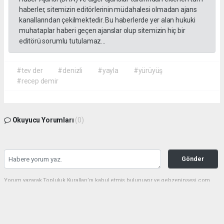
vereceğini belirtti:
“Biz TEV-DER’i sadece bir dernek değil, kültürünü
yaşatan büyük bir aile olarak görüyoruz. Bundan sonra
daha fazla kamp, yürüyüş, sosyal ve kültürel etkinlik
organize ederek hemşehrilerimizle dayanışmayı
sürdüreceğiz.”
Örnek Dernekçilik Modeli
Gerçekleştirilen organizasyon, disiplinli yapısı, güçlü
iletişim ortamı ve katılımcılar arasındaki dayanışma ruhuyla
bölgedeki derneklere örnek bir çalışma olarak gösterildi.
TEV-DER üyeleri hem spor yaptı, hem sosyalleşti hem de
doğanın içerisinde kardeşlik bağlarını pekiştirdi.
Denizli Göleti’nde başlayan ve Yörük Yaylası’nda sonlanan