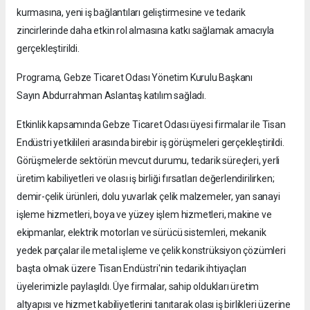
kurmasına, yeni iş bağlantıları geliştirmesine ve tedarik
zincirlerinde daha etkin rol almasına katkı sağlamak amacıyla
gerçekleştirildi.
Programa, Gebze Ticaret Odası Yönetim Kurulu Başkanı
Sayın Abdurrahman Aslantaş katılım sağladı.
Etkinlik kapsamında Gebze Ticaret Odası üyesi firmalar ile Tisan
Endüstri yetkilileri arasında birebir iş görüşmeleri gerçekleştirildi.
Görüşmelerde sektörün mevcut durumu, tedarik süreçleri, yerli
üretim kabiliyetleri ve olası iş birliği fırsatları değerlendirilirken;
demir-çelik ürünleri, dolu yuvarlak çelik malzemeler, yan sanayi
işleme hizmetleri, boya ve yüzey işlem hizmetleri, makine ve
ekipmanlar, elektrik motorları ve sürücü sistemleri, mekanik
yedek parçalar ile metal işleme ve çelik konstrüksiyon çözümleri
başta olmak üzere Tisan Endüstri'nin tedarik ihtiyaçları
üyelerimizle paylaşıldı. Üye firmalar, sahip oldukları üretim
altyapısı ve hizmet kabiliyetlerini tanıtarak olası iş birlikleri üzerine