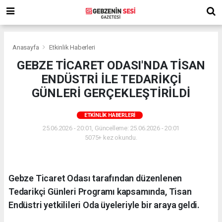
Anasayfa
Etkinlik Haberleri
GEBZE TİCARET ODASI'NDA TİSAN
ENDÜSTRİ İLE TEDARİKÇİ
GÜNLERİ GERÇEKLEŞTİRİLDİ
ETKINLIK HABERLERI
25.06.2026 - 20:01, Güncelleme: 25.06.2026 - 20:01
5075+ kez okundu.
Gebze Ticaret Odası tarafından düzenlenen
Tedarikçi Günleri Programı kapsamında, Tisan
Endüstri yetkilileri Oda üyeleriyle bir araya geldi.