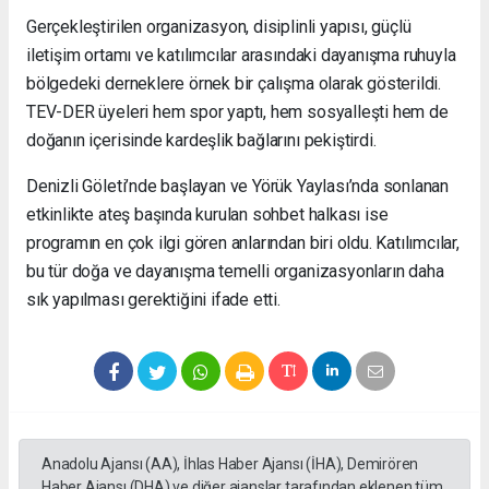
Etkinlik sonrası gazetemize açıklamalarda bulunan TEV-
DER Başkanı
Recep Demir
, katılımcılara teşekkür ederek
şu ifadeleri kullandı:
“Denizli Göleti ve Yörük Yaylası bölgesinde
gerçekleştirdiğimiz 15 km’lik yürüyüş ve kamp
programını başarıyla tamamladık. Uzaktan yakından
etkinliğimize katılım sağlayan tüm üyelerimize,
kardeşlerimize ve hemşehrilerimize teşekkür
ediyorum. Bugün ortaya koyduğumuz tablo, birlikte
yürüyeceğimiz daha çok yolumuz olduğunu bir kez
daha gösterdi. Birliğimiz daim olsun.”
Başkan Demir, derneğin gelecek planlamasına da
değinerek TEV-DER’in bundan sonraki süreçte daha aktif
bir yapıyla sosyal, kültürel ve sportif faaliyetlere ağırlık