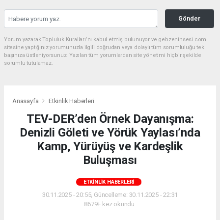
Gönder
Yorum yazarak Topluluk Kuralları’nı kabul etmiş bulunuyor ve gebzeninsesi.com
sitesine yaptığınız yorumunuzla ilgili doğrudan veya dolaylı tüm sorumluluğu tek
başınıza üstleniyorsunuz. Yazılan tüm yorumlardan site yönetimi hiçbir şekilde
sorumlu tutulamaz.
Anasayfa
Etkinlik Haberleri
TEV-DER’den Örnek Dayanışma:
Denizli Göleti ve Yörük Yaylası’nda
Kamp, Yürüyüş ve Kardeşlik
Buluşması
ETKINLIK HABERLERI
30.11.2025 - 20:55, Güncelleme: 30.11.2025 - 22:31
8679+ kez okundu.