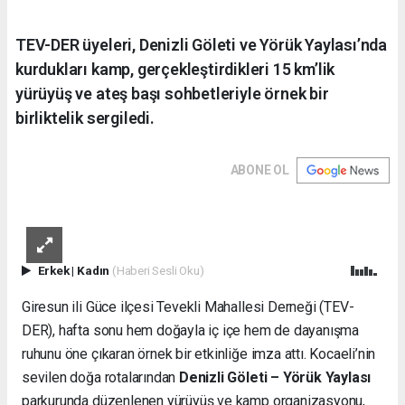
TEV-DER üyeleri, Denizli Göleti ve Yörük Yaylası’nda
kurdukları kamp, gerçekleştirdikleri 15 km’lik
yürüyüş ve ateş başı sohbetleriyle örnek bir
birliktelik sergiledi.
ABONE OL
Erkek
|
Kadın
(Haberi Sesli Oku)
Giresun ili Güce ilçesi Tevekli Mahallesi Derneği (TEV-
DER), hafta sonu hem doğayla iç içe hem de dayanışma
ruhunu öne çıkaran örnek bir etkinliğe imza attı. Kocaeli’nin
sevilen doğa rotalarından
Denizli Göleti – Yörük Yaylası
parkurunda düzenlenen yürüyüş ve kamp organizasyonu,