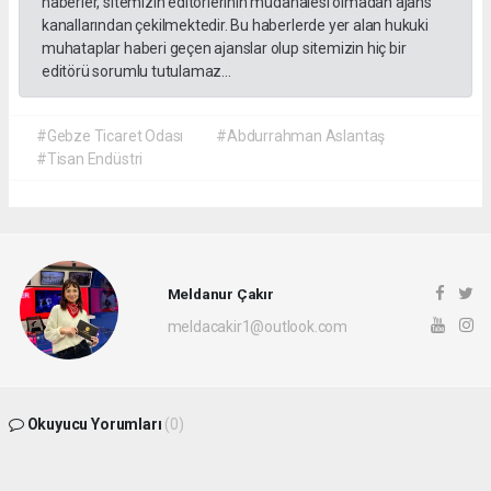
haberler, sitemizin editörlerinin müdahalesi olmadan ajans
kanallarından çekilmektedir. Bu haberlerde yer alan hukuki
muhataplar haberi geçen ajanslar olup sitemizin hiç bir
editörü sorumlu tutulamaz...
#Gebze Ticaret Odası
#Abdurrahman Aslantaş
#Tisan Endüstri
Meldanur Çakır
meldacakir1@outlook.com
Okuyucu Yorumları
(0)