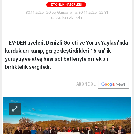
ETKINLIK HABERLERI
30.11.2025 - 20:55, Güncelleme: 30.11.2025 - 22:31
8679+ kez okundu.
TEV-DER üyeleri, Denizli Göleti ve Yörük Yaylası’nda
kurdukları kamp, gerçekleştirdikleri 15 km’lik
yürüyüş ve ateş başı sohbetleriyle örnek bir
birliktelik sergiledi.
ABONE OL