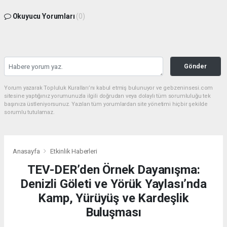
Okuyucu Yorumları
(0)
Gönder
Yorum yazarak Topluluk Kuralları’nı kabul etmiş bulunuyor ve gebzeninsesi.com
sitesine yaptığınız yorumunuzla ilgili doğrudan veya dolaylı tüm sorumluluğu tek
başınıza üstleniyorsunuz. Yazılan tüm yorumlardan site yönetimi hiçbir şekilde
sorumlu tutulamaz.
Anasayfa
Etkinlik Haberleri
TEV-DER’den Örnek Dayanışma:
Denizli Göleti ve Yörük Yaylası’nda
Kamp, Yürüyüş ve Kardeşlik
Buluşması