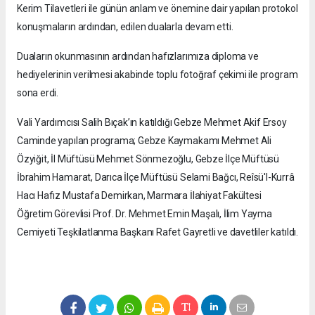
Kerim Tilavetleri ile günün anlam ve önemine dair yapılan protokol
konuşmaların ardından, edilen dualarla devam etti.
Duaların okunmasının ardından hafızlarımıza diploma ve
hediyelerinin verilmesi akabinde toplu fotoğraf çekimi ile program
sona erdi.
Vali Yardımcısı Salih Bıçak’ın katıldığı Gebze Mehmet Akif Ersoy
Caminde yapılan programa; Gebze Kaymakamı Mehmet Ali
Özyiğit, İl Müftüsü Mehmet Sönmezoğlu, Gebze İlçe Müftüsü
İbrahim Hamarat, Darıca İlçe Müftüsü Selami Bağcı, Reîsü'l-Kurrâ
Hacı Hafız Mustafa Demirkan, Marmara İlahiyat Fakültesi
Öğretim Görevlisi Prof. Dr. Mehmet Emin Maşalı, İlim Yayma
Cemiyeti Teşkilatlanma Başkanı Rafet Gayretli ve davetliler katıldı.