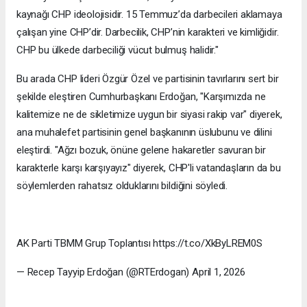
kaynağı CHP ideolojisidir. 15 Temmuz’da darbecileri aklamaya
çalışan yine CHP’dir. Darbecilik, CHP’nin karakteri ve kimliğidir.
CHP bu ülkede darbeciliği vücut bulmuş halidir."
Bu arada CHP lideri Özgür Özel ve partisinin tavırlarını sert bir
şekilde eleştiren Cumhurbaşkanı Erdoğan, "Karşımızda ne
kalitemize ne de sikletimize uygun bir siyasi rakip var" diyerek,
ana muhalefet partisinin genel başkanının üslubunu ve dilini
eleştirdi. "Ağzı bozuk, önüne gelene hakaretler savuran bir
karakterle karşı karşıyayız" diyerek, CHP'li vatandaşların da bu
söylemlerden rahatsız olduklarını bildiğini söyledi.
AK Parti TBMM Grup Toplantısı https://t.co/XkByLREM0S
— Recep Tayyip Erdoğan (@RTErdogan) April 1, 2026