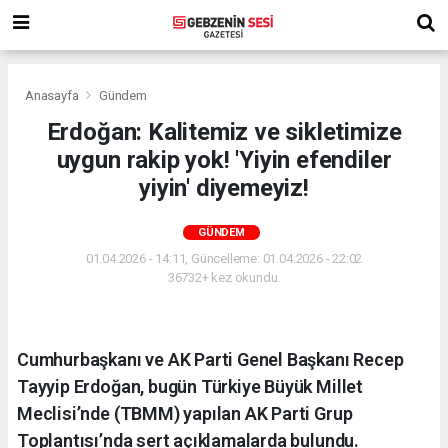
Anasayfa
Gündem
Erdoğan: Kalitemiz ve sikletimize
uygun rakip yok! 'Yiyin efendiler
yiyin' diyemeyiz!
GÜNDEM
01.04.2026 - 14:11, Güncelleme: 01.04.2026 - 22:02
36732+ kez okundu.
Cumhurbaşkanı ve AK Parti Genel Başkanı Recep
Tayyip Erdoğan, bugün Türkiye Büyük Millet
Meclisi’nde (TBMM) yapılan AK Parti Grup
Toplantısı’nda sert açıklamalarda bulundu.