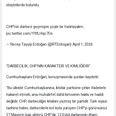
eleştirilerde bulundu.
CHP’nin darbeci geçmişini şöyle bir hatırlayalım…
pic.twitter.com/Y9fLHqc7Os
— Recep Tayyip Erdoğan (@RTErdogan) April 1, 2026
"DARBECİLİK, CHP'NİN KARAKTERİ VE KİMLİĞİDİR"
Cumhurbaşkanı Erdoğan, konuşmasında şunları kaydetti:
"Bu ülkede Cumhurbaşkanına, iktidar partisine çirkin ifadelerle
hakaret etmek, ana muhalefet dahil kimsenin hakkı ve haddi
değildir. CHP, darbeciliğin kitabını yazmış bir partidir. Türk siyasi
tarihine bakın, darbecilerle kol kola yürüyen CHP’yi görürsünüz.
27 Mayıs’ın baş aktörü CHP’dir, 12 Eylül darbesinin ilham