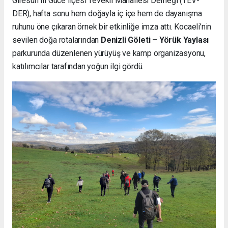
Giresun ili Güce ilçesi Tevekli Mahallesi Derneği (TEV-
DER), hafta sonu hem doğayla iç içe hem de dayanışma
ruhunu öne çıkaran örnek bir etkinliğe imza attı. Kocaeli’nin
sevilen doğa rotalarından
Denizli Göleti – Yörük Yaylası
parkurunda düzenlenen yürüyüş ve kamp organizasyonu,
katılımcılar tarafından yoğun ilgi gördü.