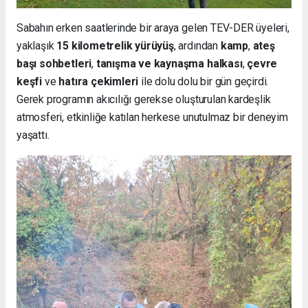
Sabahın erken saatlerinde bir araya gelen TEV-DER üyeleri,
yaklaşık
15 kilometrelik yürüyüş
, ardından
kamp
,
ateş
başı sohbetleri
,
tanışma ve kaynaşma halkası
,
çevre
keşfi
ve
hatıra çekimleri
ile dolu dolu bir gün geçirdi.
Gerek programın akıcılığı gerekse oluşturulan kardeşlik
atmosferi, etkinliğe katılan herkese unutulmaz bir deneyim
yaşattı.