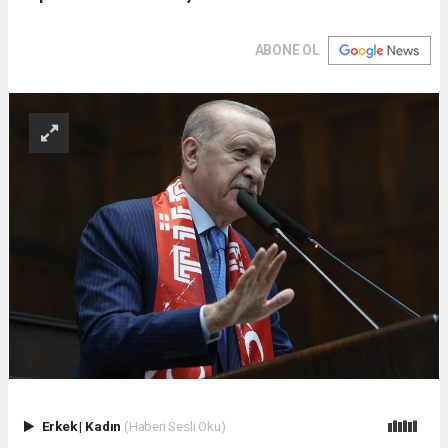
ABONE OL
Erkek
|
Kadın
(Haberi Sesli Oku)