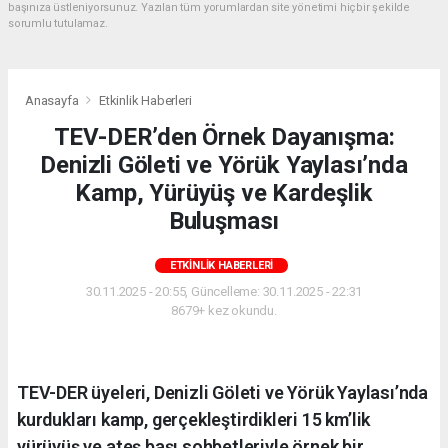
başınıza üstleniyorsunuz. Yazılan tüm yorumlardan site yönetimi hiçbir şekilde
sorumlu tutulamaz.
Anasayfa
Etkinlik Haberleri
TEV-DER’den Örnek Dayanışma:
Denizli Göleti ve Yörük Yaylası’nda
Kamp, Yürüyüş ve Kardeşlik
Buluşması
ETKINLIK HABERLERI
30.11.2025 - 20:55, Güncelleme: 30.11.2025 - 22:31
8679+ kez okundu.
TEV-DER üyeleri, Denizli Göleti ve Yörük Yaylası’nda
kurdukları kamp, gerçekleştirdikleri 15 km’lik
yürüyüş ve ateş başı sohbetleriyle örnek bir