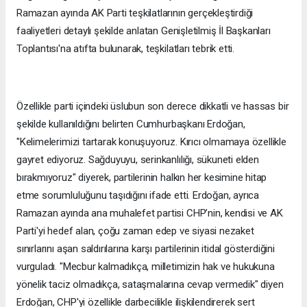
Ramazan ayında AK Parti teşkilatlarının gerçekleştirdiği
faaliyetleri detaylı şekilde anlatan Genişletilmiş İl Başkanları
Toplantısı'na atıfta bulunarak, teşkilatları tebrik etti.
Özellikle parti içindeki üslubun son derece dikkatli ve hassas bir
şekilde kullanıldığını belirten Cumhurbaşkanı Erdoğan,
"Kelimelerimizi tartarak konuşuyoruz. Kırıcı olmamaya özellikle
gayret ediyoruz. Sağduyuyu, serinkanlılığı, sükuneti elden
bırakmıyoruz" diyerek, partilerinin halkın her kesimine hitap
etme sorumluluğunu taşıdığını ifade etti. Erdoğan, ayrıca
Ramazan ayında ana muhalefet partisi CHP’nin, kendisi ve AK
Parti'yi hedef alan, çoğu zaman edep ve siyasi nezaket
sınırlarını aşan saldırılarına karşı partilerinin itidal gösterdiğini
vurguladı. "Mecbur kalmadıkça, milletimizin hak ve hukukuna
yönelik taciz olmadıkça, sataşmalarına cevap vermedik" diyen
Erdoğan, CHP'yi özellikle darbecilikle ilişkilendirerek sert