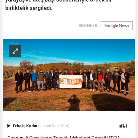
birliktelik sergiledi.
ABONE OL
Erkek
|
Kadın
(Haberi Sesli Oku)