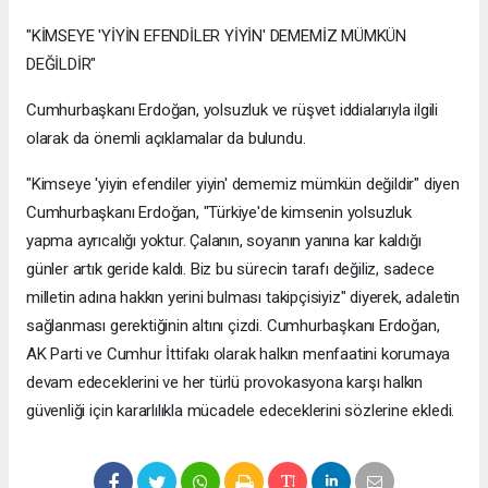
"KİMSEYE 'YİYİN EFENDİLER YİYİN' DEMEMİZ MÜMKÜN
DEĞİLDİR"
Cumhurbaşkanı Erdoğan, yolsuzluk ve rüşvet iddialarıyla ilgili
olarak da önemli açıklamalar da bulundu.
"Kimseye 'yiyin efendiler yiyin' dememiz mümkün değildir" diyen
Cumhurbaşkanı Erdoğan, "Türkiye'de kimsenin yolsuzluk
yapma ayrıcalığı yoktur. Çalanın, soyanın yanına kar kaldığı
günler artık geride kaldı. Biz bu sürecin tarafı değiliz, sadece
milletin adına hakkın yerini bulması takipçisiyiz" diyerek, adaletin
sağlanması gerektiğinin altını çizdi. Cumhurbaşkanı Erdoğan,
AK Parti ve Cumhur İttifakı olarak halkın menfaatini korumaya
devam edeceklerini ve her türlü provokasyona karşı halkın
güvenliği için kararlılıkla mücadele edeceklerini sözlerine ekledi.