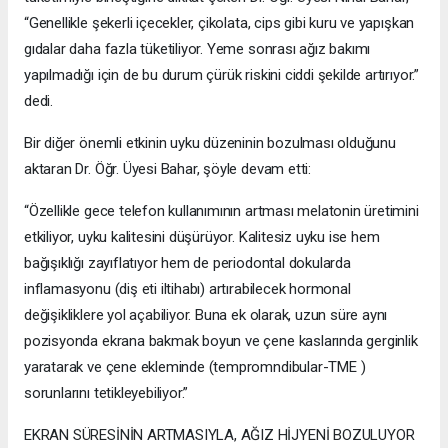
“Genellikle şekerli içecekler, çikolata, cips gibi kuru ve yapışkan
gıdalar daha fazla tüketiliyor. Yeme sonrası ağız bakımı
yapılmadığı için de bu durum çürük riskini ciddi şekilde artırıyor.”
dedi.
Bir diğer önemli etkinin uyku düzeninin bozulması olduğunu
aktaran Dr. Öğr. Üyesi Bahar, şöyle devam etti:
“Özellikle gece telefon kullanımının artması melatonin üretimini
etkiliyor, uyku kalitesini düşürüyor. Kalitesiz uyku ise hem
bağışıklığı zayıflatıyor hem de periodontal dokularda
inflamasyonu (diş eti iltihabı) artırabilecek hormonal
değişikliklere yol açabiliyor. Buna ek olarak, uzun süre aynı
pozisyonda ekrana bakmak boyun ve çene kaslarında gerginlik
yaratarak ve çene ekleminde (tempromndibular-TME )
sorunlarını tetikleyebiliyor.”
EKRAN SÜRESİNİN ARTMASIYLA, AĞIZ HİJYENİ BOZULUYOR