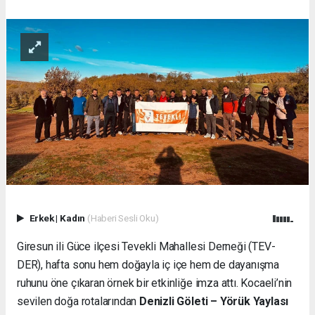
Erkek
|
Kadın
(Haberi Sesli Oku)
Giresun ili Güce ilçesi Tevekli Mahallesi Derneği (TEV-
DER), hafta sonu hem doğayla iç içe hem de dayanışma
ruhunu öne çıkaran örnek bir etkinliğe imza attı. Kocaeli’nin
sevilen doğa rotalarından
Denizli Göleti – Yörük Yaylası