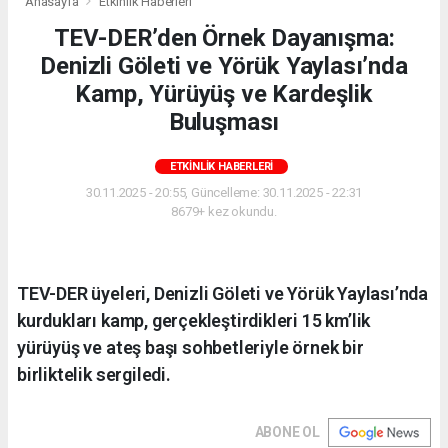
Anasayfa
Etkinlik Haberleri
TEV-DER’den Örnek Dayanışma:
Denizli Göleti ve Yörük Yaylası’nda
Kamp, Yürüyüş ve Kardeşlik
Buluşması
ETKINLIK HABERLERI
30.11.2025 - 20:55, Güncelleme: 30.11.2025 - 22:31
8679+ kez okundu.
TEV-DER üyeleri, Denizli Göleti ve Yörük Yaylası’nda
kurdukları kamp, gerçekleştirdikleri 15 km’lik
yürüyüş ve ateş başı sohbetleriyle örnek bir
birliktelik sergiledi.
ABONE OL