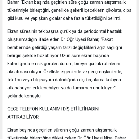
Bahar, “Ekran başında geçirilen süre çoğu zaman atıştırmalık
tüketimiyle birleştiğini, genellikle şekerli içeceklerin çikolata, cips
gibi kuru ve yapışkan gıdalar daha fazla tüketildiğini belirtti.
Ekran süresinin tek başına çürük ya da periodontal hastalık
oluşturmadığını ifade eden Dr. Öğr. Üyesi Bahar, “Fakat
beraberinde getirdiği yaşam tarzı değişiklikleri ağız sağlığını
belirgin şekilde bozabiliyor. Uzun süre ekran başında
kalındığında en sık görülen durum, bireyin günlük rutinlerini
aksatması oluyor. Özellikle ergenlerde ve genç erişkinlerde,
telefon veya bilgisayara dalındığında diş fırçalama kolayca
atlanabiliyor, ertelenebiliyor ya da tamamen unutuluyor.”
şeklinde konuştu.
GECE TELEFON KULLANIMI DİŞ ETİ İLTİHABINI
ARTIRABİLİYOR
Ekran başında geçirilen sürenin çoğu zaman atıştırmalık
tüketimiyle birleştiğine dikkat çeken Dr. Öğr. Üyesi Nihal Bahar,