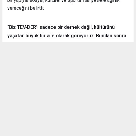
bir yapıyla sosyal, kültürel ve sportif faaliyetlere ağırlık
vereceğini belirtti:
“Biz TEV-DER’i sadece bir dernek değil, kültürünü
yaşatan büyük bir aile olarak görüyoruz. Bundan sonra
daha fazla kamp, yürüyüş, sosyal ve kültürel etkinlik
organize ederek hemşehrilerimizle dayanışmayı
sürdüreceğiz.”
Örnek Dernekçilik Modeli
Gerçekleştirilen organizasyon, disiplinli yapısı, güçlü
iletişim ortamı ve katılımcılar arasındaki dayanışma ruhuyla
bölgedeki derneklere örnek bir çalışma olarak gösterildi.
TEV-DER üyeleri hem spor yaptı, hem sosyalleşti hem de
doğanın içerisinde kardeşlik bağlarını pekiştirdi.
Denizli Göleti’nde başlayan ve Yörük Yaylası’nda sonlanan