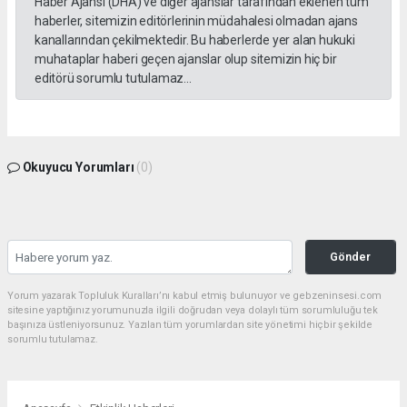
Haber Ajansı (DHA) ve diğer ajanslar tarafından eklenen tüm
haberler, sitemizin editörlerinin müdahalesi olmadan ajans
kanallarından çekilmektedir. Bu haberlerde yer alan hukuki
muhataplar haberi geçen ajanslar olup sitemizin hiç bir
editörü sorumlu tutulamaz...
Okuyucu Yorumları
(0)
Gönder
Yorum yazarak Topluluk Kuralları’nı kabul etmiş bulunuyor ve gebzeninsesi.com
sitesine yaptığınız yorumunuzla ilgili doğrudan veya dolaylı tüm sorumluluğu tek
başınıza üstleniyorsunuz. Yazılan tüm yorumlardan site yönetimi hiçbir şekilde
sorumlu tutulamaz.