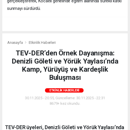
gerçekleştirerek, Kocaeli genelinde eğitim alanında sürekli katkı
sunmayı sürdürdü.
Anasayfa
Etkinlik Haberleri
TEV-DER’den Örnek Dayanışma:
Denizli Göleti ve Yörük Yaylası’nda
Kamp, Yürüyüş ve Kardeşlik
Buluşması
ETKINLIK HABERLERI
30.11.2025 - 20:55, Güncelleme: 30.11.2025 - 22:31
8679+ kez okundu.
TEV-DER üyeleri, Denizli Göleti ve Yörük Yaylası’nda