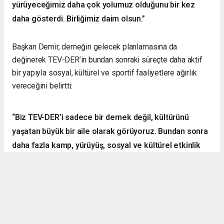
yürüyeceğimiz daha çok yolumuz olduğunu bir kez
daha gösterdi. Birliğimiz daim olsun.”
Başkan Demir, derneğin gelecek planlamasına da
değinerek TEV-DER’in bundan sonraki süreçte daha aktif
bir yapıyla sosyal, kültürel ve sportif faaliyetlere ağırlık
vereceğini belirtti:
“Biz TEV-DER’i sadece bir dernek değil, kültürünü
yaşatan büyük bir aile olarak görüyoruz. Bundan sonra
daha fazla kamp, yürüyüş, sosyal ve kültürel etkinlik
organize ederek hemşehrilerimizle dayanışmayı
sürdüreceğiz.”
Örnek Dernekçilik Modeli
Gerçekleştirilen organizasyon, disiplinli yapısı, güçlü