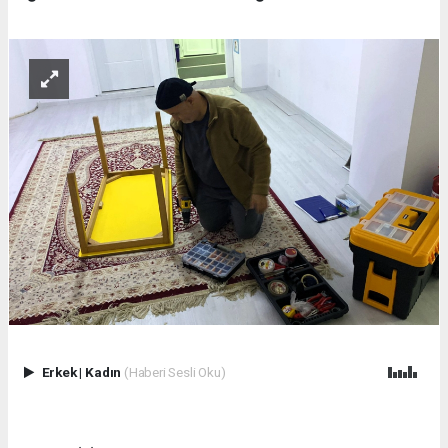
Erkek
|
Kadın
(Haberi Sesli Oku)