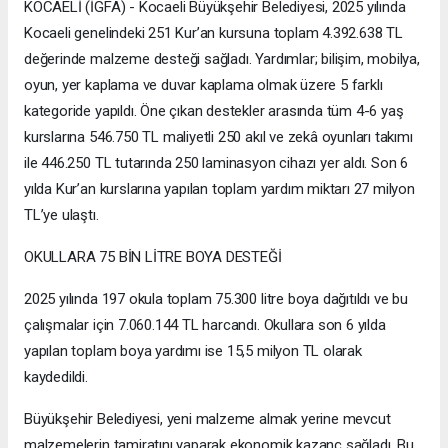
KOCAELİ (İGFA) - Kocaeli Büyükşehir Belediyesi, 2025 yılında
Kocaeli genelindeki 251 Kur’an kursuna toplam 4.392.638 TL
değerinde malzeme desteği sağladı. Yardımlar; bilişim, mobilya,
oyun, yer kaplama ve duvar kaplama olmak üzere 5 farklı
kategoride yapıldı. Öne çıkan destekler arasında tüm 4-6 yaş
kurslarına 546.750 TL maliyetli 250 akıl ve zekâ oyunları takımı
ile 446.250 TL tutarında 250 laminasyon cihazı yer aldı. Son 6
yılda Kur’an kurslarına yapılan toplam yardım miktarı 27 milyon
TL’ye ulaştı.
OKULLARA 75 BİN LİTRE BOYA DESTEĞİ
2025 yılında 197 okula toplam 75.300 litre boya dağıtıldı ve bu
çalışmalar için 7.060.144 TL harcandı. Okullara son 6 yılda
yapılan toplam boya yardımı ise 15,5 milyon TL olarak
kaydedildi.
Büyükşehir Belediyesi, yeni malzeme almak yerine mevcut
malzemelerin tamiratını yaparak ekonomik kazanç sağladı. Bu