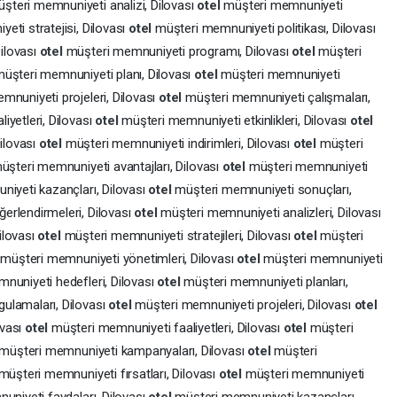
şteri memnuniyeti analizi, Dilovası
otel
müşteri memnuniyeti
eti stratejisi, Dilovası
otel
müşteri memnuniyeti politikası, Dilovası
ilovası
otel
müşteri memnuniyeti programı, Dilovası
otel
müşteri
üşteri memnuniyeti planı, Dilovası
otel
müşteri memnuniyeti
mnuniyeti projeleri, Dilovası
otel
müşteri memnuniyeti çalışmaları,
iyetleri, Dilovası
otel
müşteri memnuniyeti etkinlikleri, Dilovası
otel
ilovası
otel
müşteri memnuniyeti indirimleri, Dilovası
otel
müşteri
üşteri memnuniyeti avantajları, Dilovası
otel
müşteri memnuniyeti
iyeti kazançları, Dilovası
otel
müşteri memnuniyeti sonuçları,
erlendirmeleri, Dilovası
otel
müşteri memnuniyeti analizleri, Dilovası
ilovası
otel
müşteri memnuniyeti stratejileri, Dilovası
otel
müşteri
l
müşteri memnuniyeti yönetimleri, Dilovası
otel
müşteri memnuniyeti
nuniyeti hedefleri, Dilovası
otel
müşteri memnuniyeti planları,
ulamaları, Dilovası
otel
müşteri memnuniyeti projeleri, Dilovası
otel
ovası
otel
müşteri memnuniyeti faaliyetleri, Dilovası
otel
müşteri
müşteri memnuniyeti kampanyaları, Dilovası
otel
müşteri
müşteri memnuniyeti fırsatları, Dilovası
otel
müşteri memnuniyeti