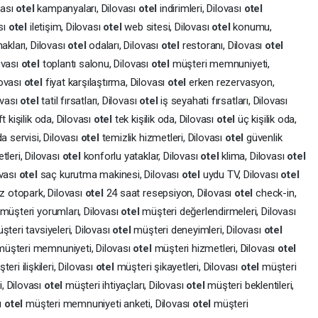
ovası
otel
kampanyaları, Dilovası
otel
indirimleri, Dilovası
otel
sı
otel
iletişim, Dilovası
otel
web sitesi, Dilovası
otel
konumu,
akları, Dilovası
otel
odaları, Dilovası
otel
restoranı, Dilovası
otel
lovası
otel
toplantı salonu, Dilovası
otel
müşteri memnuniyeti,
lovası
otel
fiyat karşılaştırma, Dilovası
otel
erken rezervasyon,
ovası
otel
tatil fırsatları, Dilovası
otel
iş seyahati fırsatları, Dilovası
ft kişilik oda, Dilovası
otel
tek kişilik oda, Dilovası
otel
üç kişilik oda,
a servisi, Dilovası
otel
temizlik hizmetleri, Dilovası
otel
güvenlik
tleri, Dilovası
otel
konforlu yataklar, Dilovası
otel
klima, Dilovası
otel
ovası
otel
saç kurutma makinesi, Dilovası
otel
uydu TV, Dilovası
otel
z otopark, Dilovası
otel
24 saat resepsiyon, Dilovası
otel
check-in,
müşteri yorumları, Dilovası
otel
müşteri değerlendirmeleri, Dilovası
şteri tavsiyeleri, Dilovası
otel
müşteri deneyimleri, Dilovası
otel
müşteri memnuniyeti, Dilovası
otel
müşteri hizmetleri, Dilovası
otel
teri ilişkileri, Dilovası
otel
müşteri şikayetleri, Dilovası
otel
müşteri
i, Dilovası
otel
müşteri ihtiyaçları, Dilovası
otel
müşteri beklentileri,
sı
otel
müşteri memnuniyeti anketi, Dilovası
otel
müşteri