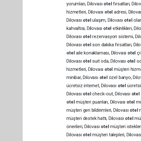
yorumları, Dilovası
otel
fırsatları, Dil
hizmetleri, Dilovası
otel
adresi, Dilova
Dilovası
otel
ulaşım, Dilovası
otel
olan
kahvaltısı, Dilovası
otel
etkinlikleri, Di
Dilovası
otel
rezervasyon sistemi, Di
Dilovası
otel
son dakika fırsatları, Dil
otel
aile konaklaması, Dilovası
otel
çi
Dilovası
otel
suit oda, Dilovası
otel
od
hizmetleri, Dilovası
otel
müşteri hizme
minibar, Dilovası
otel
özel banyo, Dil
ücretsiz internet, Dilovası
otel
ücretsi
Dilovası
otel
check-out, Dilovası
otel
otel
müşteri puanları, Dilovası
otel
mü
müşteri geri bildirimleri, Dilovası
otel
müşteri destek hattı, Dilovası
otel
müş
önerileri, Dilovası
otel
müşteri istekler
Dilovası
otel
müşteri talepleri, Dilova