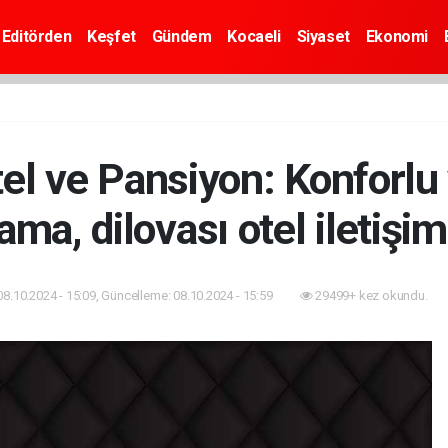
Editörden
Keşfet
Gündem
Kocaeli
Siyaset
Ekonomi
tel ve Pansiyon: Konforl
ma, dilovası otel iletişim
08.10.2024 - 15:09, Güncelleme: 08.10.2024 - 15:59
29499+ kez okundu.