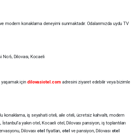
lu ve modern konaklama deneyimi sunmaktadır. Odalarımızda uydu TV
No:6, Dilovası, Kocaeli
i yaşamak için
dilovasiotel.com
adresini ziyaret edebilir veya bizimle
rlu konaklama, iş seyahati oteli, aile oteli, ücretsiz kahvaltı, modern
İstanbul’a yakın otel, Kocaeli otel, Dilovası pansiyon, iş toplantıları
ervasyonu, Dilovası
otel
fiyatları,
otel
ve pansiyon, Dilovası
otel