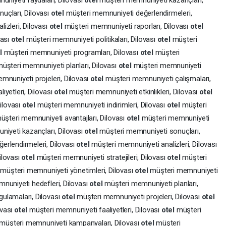
niyeti faydaları, Dilovası
otel
müşteri memnuniyeti kazançları,
uçları, Dilovası
otel
müşteri memnuniyeti değerlendirmeleri,
izleri, Dilovası
otel
müşteri memnuniyeti raporları, Dilovası
otel
vası
otel
müşteri memnuniyeti politikaları, Dilovası
otel
müşteri
el
müşteri memnuniyeti programları, Dilovası
otel
müşteri
üşteri memnuniyeti planları, Dilovası
otel
müşteri memnuniyeti
mnuniyeti projeleri, Dilovası
otel
müşteri memnuniyeti çalışmaları,
iyetleri, Dilovası
otel
müşteri memnuniyeti etkinlikleri, Dilovası
otel
ilovası
otel
müşteri memnuniyeti indirimleri, Dilovası
otel
müşteri
üşteri memnuniyeti avantajları, Dilovası
otel
müşteri memnuniyeti
iyeti kazançları, Dilovası
otel
müşteri memnuniyeti sonuçları,
erlendirmeleri, Dilovası
otel
müşteri memnuniyeti analizleri, Dilovası
ilovası
otel
müşteri memnuniyeti stratejileri, Dilovası
otel
müşteri
l
müşteri memnuniyeti yönetimleri, Dilovası
otel
müşteri memnuniyeti
nuniyeti hedefleri, Dilovası
otel
müşteri memnuniyeti planları,
ulamaları, Dilovası
otel
müşteri memnuniyeti projeleri, Dilovası
otel
ovası
otel
müşteri memnuniyeti faaliyetleri, Dilovası
otel
müşteri
müşteri memnuniyeti kampanyaları, Dilovası
otel
müşteri