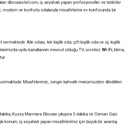
 alan
dilovasiotel.com
, iş seyahati yapan profesyoneller ve tatilciler
iz, modern ve konforlu odalarıyla misafirlerine ev konforunda bir
vermektedir. Aile odası, tek kişilik oda, çift kişilik oda ve üç kişilik
arımızda uydu kanallarının mevcut olduğu TV, ücretsiz
Wi-Fi
, klima,
tur.
 sunmaktadır. Misafirlerimiz, zengin kahvaltı menümüzden diledikleri
 dakika, Kuzey Marmara Dilovası çıkışına 5 dakika ve Osman Gazi
k konum, iş seyahati yapan misafirlerimiz için büyük bir avantaj