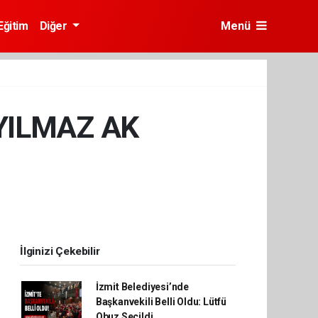
Eğitim
Diğer
Menü
YILMAZ AK
İlginizi Çekebilir
İzmit Belediyesi’nde
Başkanvekili Belli Oldu: Lütfü
Obuz Seçildi