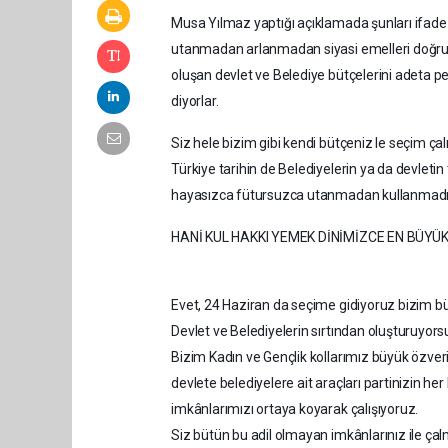
Musa Yılmaz yaptığı açıklamada şunları ifade et
utanmadan arlanmadan siyasi emelleri doğrult
oluşan devlet ve Belediye bütçelerini adet
diyorlar.
Siz hele bizim gibi kendi bütçeniz le seçim ç
Türkiye tarihin de Belediyelerin ya da devletin 
hayasızca fütursuzca utanmadan kullanmadı
HANİ KUL HAKKI YEMEK DİNİMİZCE EN BÜYÜ
Evet, 24 Haziran da seçime gidiyoruz bizim bü
Devlet ve Belediyelerin sırtından oluşturuyor
Bizim Kadın ve Gençlik kollarımız büyük özveril
devlete belediyelere ait araçları partinizin
imkânlarımızı ortaya koyarak çalışıyoruz.
Siz bütün bu adil olmayan imkânlarınız ile ç