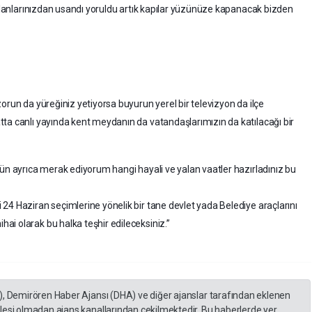
yalanlarınızdan usandı yoruldu artık kapılar yüzünüze kapanacak bizden
orun da yüreğiniz yetiyorsa buyurun yerel bir televizyon da ilçe
ta canlı yayında kent meydanın da vatandaşlarımızın da katılacağı bir
sün ayrıca merak ediyorum hangi hayali ve yalan vaatler hazırladınız bu
24 Haziran seçimlerine yönelik bir tane devlet yada Belediye araçlarını
i olarak bu halka teşhir edileceksiniz.”
), Demirören Haber Ajansı (DHA) ve diğer ajanslar tarafından eklenen
lesi olmadan ajans kanallarından çekilmektedir. Bu haberlerde yer