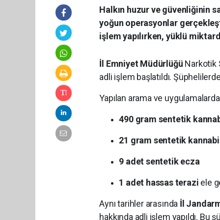
Halkın huzur ve güvenliğinin
yoğun operasyonlar gerçekleşti
işlem yapılırken, yüklü miktar
İl Emniyet Müdürlüğü
Narkotik 
adli işlem başlatıldı. Şüpheliler
Yapılan arama ve uygulamalarda
490 gram sentetik kannab
21 gram sentetik kanna
9 adet sentetik ecza
1 adet hassas terazi
ele ge
Aynı tarihler arasında
İl Jandar
hakkında adli işlem yapıldı. Bu 