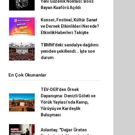
Yeni Güzellik Noktası: Boss
Bayan Kuaförü Açıldı
Konser, Festival, Kültür Sanat
ve Dernek Etkinlikleri Nerede?
EtkinlikHaberleri Takipte
TBMM'deki sandalye dağılımı
yeniden şekillendi... İşte son
durum
En Çok Okunanlar
TEV-DER’den Örnek
Dayanışma: Denizli Göleti ve
Yörük Yaylası’nda Kamp,
Yürüyüş ve Kardeşlik
Buluşması
Aslantaş: "Değer Üreten