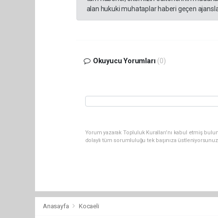
alan hukuki muhataplar haberi geçen ajanslar
Okuyucu Yorumları
(0)
Yorum yazarak Topluluk Kuralları’nı kabul etmiş bulu
dolaylı tüm sorumluluğu tek başınıza üstleniyorsunuz
Anasayfa
Kocaeli