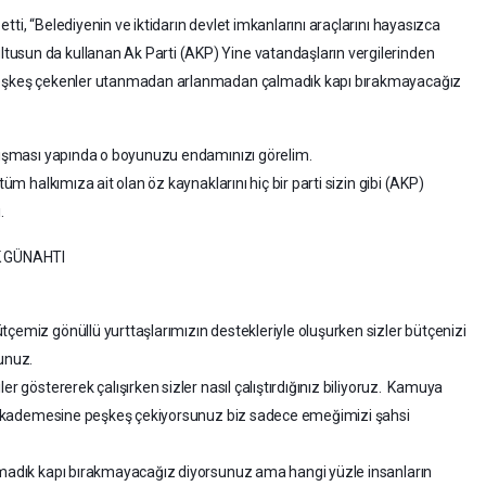
ti, “Belediyenin ve iktidarın devlet imkanlarını araçlarını hayasızca
usun da kullanan Ak Parti (AKP) Yine vatandaşların vergilerinden
a peşkeş çekenler utanmadan arlanmadan çalmadık kapı bırakmayacağız
alışması yapında o boyunuzu endamınızı görelim.
tüm halkımıza ait olan öz kaynaklarını hiç bir parti sizin gibi (AKP)
.
K GÜNAHTI
tçemiz gönüllü yurttaşlarımızın destekleriyle oluşurken sizler bütçenizi
sunuz.
er göstererek çalışırken sizler nasıl çalıştırdığınız biliyoruz. Kamuya
 her kademesine peşkeş çekiyorsunuz biz sadece emeğimizi şahsi
almadık kapı bırakmayacağız diyorsunuz ama hangi yüzle insanların