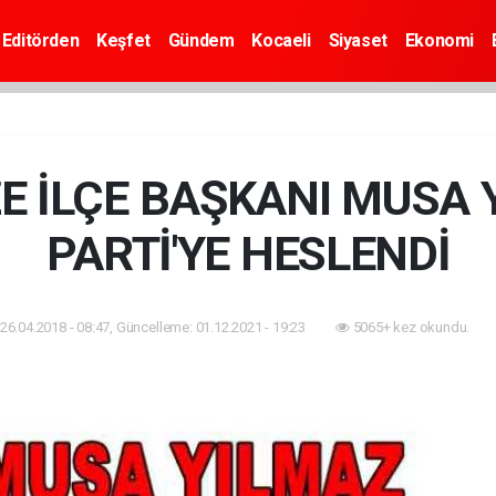
Editörden
Keşfet
Gündem
Kocaeli
Siyaset
Ekonomi
E İLÇE BAŞKANI MUSA 
PARTİ'YE HESLENDİ
26.04.2018 - 08:47, Güncelleme: 01.12.2021 - 19:23
5065+ kez okundu.