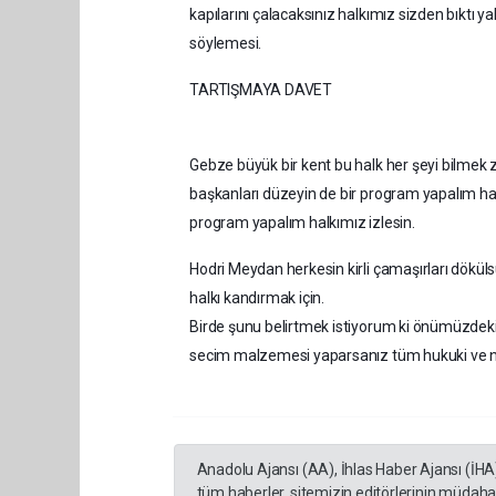
kapılarını çalacaksınız halkımız sizden bıktı 
söylemesi.
TARTIŞMAYA DAVET
Gebze büyük bir kent bu halk her şeyi bilmek z
başkanları düzeyin de bir program yapalım hat
program yapalım halkımız izlesin.
Hodri Meydan herkesin kirli çamaşırları dökül
halkı kandırmak için.
Birde şunu belirtmek istiyorum ki önümüzdeki 
secim malzemesi yaparsanız tüm hukuki ve niha
Anadolu Ajansı (AA), İhlas Haber Ajansı (İHA
tüm haberler, sitemizin editörlerinin müdaha