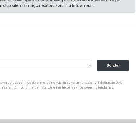
 olup sitemizin hiç bir editörü sorumlu tutulamaz...
Gönder
nuyor ve gebzeninsesi.com sitesine yaptığınız yorumunuzla ilgili doğrudan veya
. Yazılan tüm yorumlardan site yönetimi hiçbir şekilde sorumlu tutulamaz.