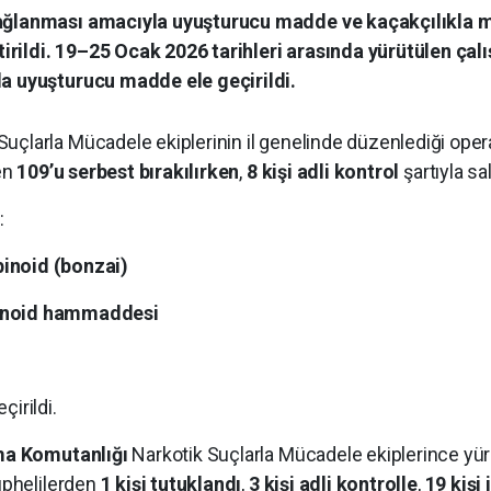
 sağlanması amacıyla uyuşturucu madde ve kaçakçılıkla
rildi. 19–25 Ocak 2026 tarihleri arasında yürütülen çal
da uyuşturucu madde ele geçirildi.
Suçlarla Mücadele ekiplerinin il genelinde düzenlediği ope
den
109’u serbest bırakılırken
,
8 kişi adli kontrol
şartıyla sal
:
inoid (bonzai)
binoid hammaddesi
çirildi.
ma Komutanlığı
Narkotik Suçlarla Mücadele ekiplerince yür
şüphelilerden
1 kişi tutuklandı
,
3 kişi adli kontrolle
,
19 kişi 