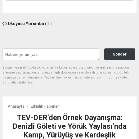
Okuyucu Yorumları
(0)
Gönder
Yorum yazarak Topluluk Kuralları’nı kabul etmiş bulunuyor ve gebzeninsesi.com
sitesine yaptığınız yorumunuzla ilgili doğrudan veya dolaylı tüm sorumluluğu tek
başınıza üstleniyorsunuz. Yazılan tüm yorumlardan site yönetimi hiçbir şekilde
sorumlu tutulamaz.
Anasayfa
Etkinlik Haberleri
TEV-DER’den Örnek Dayanışma:
Denizli Göleti ve Yörük Yaylası’nda
Kamp, Yürüyüş ve Kardeşlik