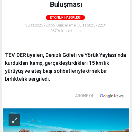
Buluşması
ETKINLIK HABERLERI
30.11.2025 - 20:55, Güncelleme: 30.11.2025 - 22:31
8679+ kez okundu.
TEV-DER üyeleri, Denizli Göleti ve Yörük Yaylası’nda
kurdukları kamp, gerçekleştirdikleri 15 km’lik
yürüyüş ve ateş başı sohbetleriyle örnek bir
birliktelik sergiledi.
ABONE OL