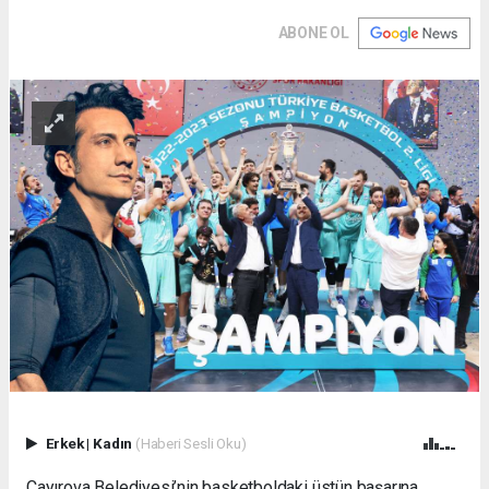
ABONE OL
Erkek
|
Kadın
(Haberi Sesli Oku)
Çayırova Belediyesi’nin basketboldaki üstün başarına