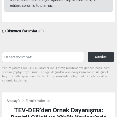
muhataplar haberi geçen ajanslar olup sitemizin hiç bir
editörü sorumlu tutulamaz...
Okuyucu Yorumları
(0)
Gönder
Yorum yazarak Topluluk Kuralları’nı kabul etmiş bulunuyor ve gebzeninsesi.com
sitesine yaptığınız yorumunuzla ilgili doğrudan veya dolaylı tüm sorumluluğu tek
başınıza üstleniyorsunuz. Yazılan tüm yorumlardan site yönetimi hiçbir şekilde
sorumlu tutulamaz.
Anasayfa
Etkinlik Haberleri
TEV-DER’den Örnek Dayanışma: