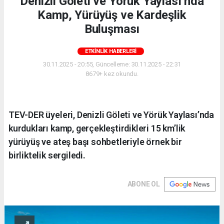
Denizli Göleti ve Yörük Yaylası’nda
Kamp, Yürüyüş ve Kardeşlik
Buluşması
ETKINLIK HABERLERI
30.11.2025 - 20:55, Güncelleme: 30.11.2025 - 22:31
8679+ kez okundu.
TEV-DER üyeleri, Denizli Göleti ve Yörük Yaylası’nda
kurdukları kamp, gerçekleştirdikleri 15 km’lik
yürüyüş ve ateş başı sohbetleriyle örnek bir
birliktelik sergiledi.
ABONE OL