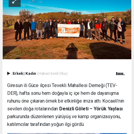
Erkek
|
Kadın
(Haberi Sesli Oku)
Giresun ili Güce ilçesi Tevekli Mahallesi Derneği (TEV-
DER), hafta sonu hem doğayla iç içe hem de dayanışma
ruhunu öne çıkaran örnek bir etkinliğe imza attı. Kocaeli’nin
sevilen doğa rotalarından
Denizli Göleti – Yörük Yaylası
parkurunda düzenlenen yürüyüş ve kamp organizasyonu,
katılımcılar tarafından yoğun ilgi gördü.