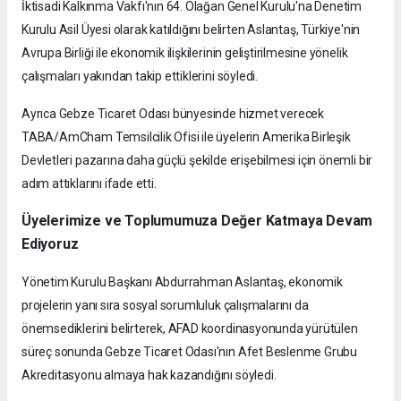
İktisadi Kalkınma Vakfı'nın 64. Olağan Genel Kurulu'na Denetim
Kurulu Asil Üyesi olarak katıldığını belirten Aslantaş, Türkiye'nin
Avrupa Birliği ile ekonomik ilişkilerinin geliştirilmesine yönelik
çalışmaları yakından takip ettiklerini söyledi.
Ayrıca Gebze Ticaret Odası bünyesinde hizmet verecek
TABA/AmCham Temsilcilik Ofisi ile üyelerin Amerika Birleşik
Devletleri pazarına daha güçlü şekilde erişebilmesi için önemli bir
adım attıklarını ifade etti.
Üyelerimize ve Toplumumuza Değer Katmaya Devam
Ediyoruz
Yönetim Kurulu Başkanı Abdurrahman Aslantaş, ekonomik
projelerin yanı sıra sosyal sorumluluk çalışmalarını da
önemsediklerini belirterek, AFAD koordinasyonunda yürütülen
süreç sonunda Gebze Ticaret Odası'nın Afet Beslenme Grubu
Akreditasyonu almaya hak kazandığını söyledi.