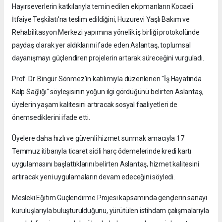
Hayırseverlerin katkılarıyla temin edilen ekipmanların Kocaeli
İtfaiye Teşkilatı'na teslim edildiğini, Huzurevi Yaşlı Bakım ve
Rehabilitasyon Merkezi yapımına yönelik iş birliği protokolünde
paydaş olarak yer aldıklarını ifade eden Aslantaş, toplumsal
dayanışmayı güçlendiren projelerin artarak süreceğini vurguladı.
Prof. Dr. Bingür Sönmez'in katılımıyla düzenlenen "İş Hayatında
Kalp Sağlığı" söyleşisinin yoğun ilgi gördüğünü belirten Aslantaş,
üyelerin yaşam kalitesini artıracak sosyal faaliyetleri de
önemsediklerini ifade etti.
Üyelere daha hızlı ve güvenli hizmet sunmak amacıyla 17
Temmuz itibarıyla ticaret sicili harç ödemelerinde kredi kartı
uygulamasını başlattıklarını belirten Aslantaş, hizmet kalitesini
artıracak yeni uygulamaların devam edeceğini söyledi.
Mesleki Eğitim Güçlendirme Projesi kapsamında gençlerin sanayi
kuruluşlarıyla buluşturulduğunu, yürütülen istihdam çalışmalarıyla