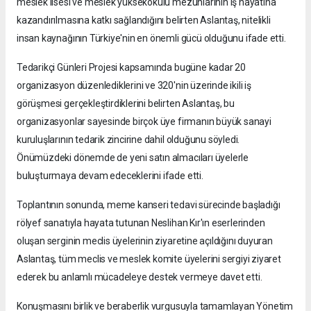
meslek lisesi ve meslek yüksekokulu mezunlarının iş hayatına
kazandırılmasına katkı sağlandığını belirten Aslantaş, nitelikli
insan kaynağının Türkiye'nin en önemli gücü olduğunu ifade etti.
Tedarikçi Günleri Projesi kapsamında bugüne kadar 20
organizasyon düzenlediklerini ve 320'nin üzerinde ikili iş
görüşmesi gerçekleştirdiklerini belirten Aslantaş, bu
organizasyonlar sayesinde birçok üye firmanın büyük sanayi
kuruluşlarının tedarik zincirine dahil olduğunu söyledi.
Önümüzdeki dönemde de yeni satın almacıları üyelerle
buluşturmaya devam edeceklerini ifade etti.
Toplantının sonunda, meme kanseri tedavi sürecinde başladığı
rölyef sanatıyla hayata tutunan Neslihan Kır'ın eserlerinden
oluşan serginin meclis üyelerinin ziyaretine açıldığını duyuran
Aslantaş, tüm meclis ve meslek komite üyelerini sergiyi ziyaret
ederek bu anlamlı mücadeleye destek vermeye davet etti.
Konuşmasını birlik ve beraberlik vurgusuyla tamamlayan Yönetim