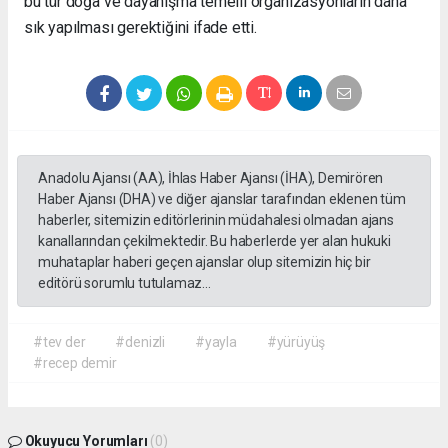
bu tür doğa ve dayanışma temelli organizasyonların daha
sık yapılması gerektiğini ifade etti.
Anadolu Ajansı (AA), İhlas Haber Ajansı (İHA), Demirören
Haber Ajansı (DHA) ve diğer ajanslar tarafından eklenen tüm
haberler, sitemizin editörlerinin müdahalesi olmadan ajans
kanallarından çekilmektedir. Bu haberlerde yer alan hukuki
muhataplar haberi geçen ajanslar olup sitemizin hiç bir
editörü sorumlu tutulamaz...
#tev der
#denizli
#yayla
#yürüyüş
#recep demir
Okuyucu Yorumları
(0)