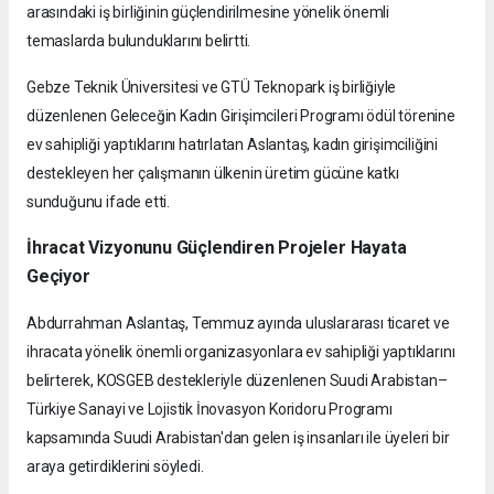
arasındaki iş birliğinin güçlendirilmesine yönelik önemli
temaslarda bulunduklarını belirtti.
Gebze Teknik Üniversitesi ve GTÜ Teknopark iş birliğiyle
düzenlenen Geleceğin Kadın Girişimcileri Programı ödül törenine
ev sahipliği yaptıklarını hatırlatan Aslantaş, kadın girişimciliğini
destekleyen her çalışmanın ülkenin üretim gücüne katkı
sunduğunu ifade etti.
İhracat Vizyonunu Güçlendiren Projeler Hayata
Geçiyor
Abdurrahman Aslantaş, Temmuz ayında uluslararası ticaret ve
ihracata yönelik önemli organizasyonlara ev sahipliği yaptıklarını
belirterek, KOSGEB destekleriyle düzenlenen Suudi Arabistan–
Türkiye Sanayi ve Lojistik İnovasyon Koridoru Programı
kapsamında Suudi Arabistan'dan gelen iş insanları ile üyeleri bir
araya getirdiklerini söyledi.