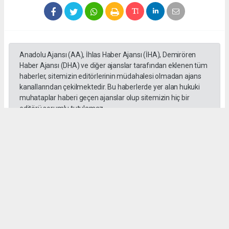
Anadolu Ajansı (AA), İhlas Haber Ajansı (İHA), Demirören
Haber Ajansı (DHA) ve diğer ajanslar tarafından eklenen tüm
haberler, sitemizin editörlerinin müdahalesi olmadan ajans
kanallarından çekilmektedir. Bu haberlerde yer alan hukuki
muhataplar haberi geçen ajanslar olup sitemizin hiç bir
editörü sorumlu tutulamaz...
#Abdurrahman Aslantaş
#Gebze Ticaret Odası
#Meclis
#Toplantı
Meldanur Çakır
meldacakir1@outlook.com