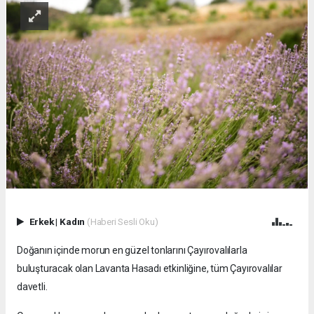
Erkek
|
Kadın
(Haberi Sesli Oku)
Doğanın içinde morun en güzel tonlarını Çayırovalılarla
buluşturacak olan Lavanta Hasadı etkinliğine, tüm Çayırovalılar
davetli.