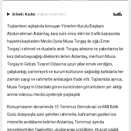
Erkek
|
Kadın
(Haberi Sesli Oku)
Toplantının açılışında konuşan Yönetim Kurulu Başkanı
Abdurrahman Aslantaş, kısa süre önce elim bir trafik kazasında
hayatını kaybeden Meclis Üyesi Musa Torgay ile oğlu Emin
Torgay'ı rahmet ve dualarla andı. Torgay ailesine ve yakınlarına bir
kez daha başsağlığı dileklerini ileten Aslantaş, merhum Musa
Torgay'ın Gebze Ticaret Odası'na uzun yıllar emek verdiğini,
çalışkanlığı, samimiyeti ve kurum kültürüne sağladığı katkılarla her
zaman saygı ve rahmetle anılacağını ifade etti. Toplantıda ayrıca,
Musa Torgay'ın Oda'daki görev sürecinden görüntülerin yer aldığı
anma videosu meclis üyeleriyle paylaşıldı.
Konuşmasının devamında 15 Temmuz Demokrasi ve Millî Birlik
Günü dolayısıyla aziz şehitleri rahmetle, kahraman gazileri ise
minnetle andıklarını belirten Aslantaş, Temmuz ayında
gerçekleştirilen faaliyetler, uluslararası iş birlikleri, ihracat odaklı