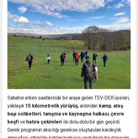
Sabahın erken saatlerinde bir araya gelen TEV-DER üyeleri,
yaklaşık
15 kilometrelik yürüyüş
, ardından
kamp
,
ateş
başı sohbetleri
,
tanışma ve kaynaşma halkası
,
çevre
keşfi
ve
hatıra çekimleri
ile dolu dolu bir gün geçirdi.
Gerek programın akıcılığı gerekse oluşturulan kardeşlik
atmosferi, etkinliğe katılan herkese unutulmaz bir deneyim