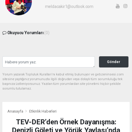
meldacakir1@outlook.com
Okuyucu Yorumları
(0)
Gönder
Yorum yazarak Topluluk Kuralları’nı kabul etmiş bulunuyor ve gebzeninsesi.com
sitesine yaptığınız yorumunuzla ilgili doğrudan veya dolaylı tüm sorumluluğu tek
başınıza üstleniyorsunuz. Yazılan tüm yorumlardan site yönetimi hiçbir şekilde
sorumlu tutulamaz.
Anasayfa
Etkinlik Haberleri
TEV-DER’den Örnek Dayanışma:
Denizli Göleti ve Yörük Yaylası’nda