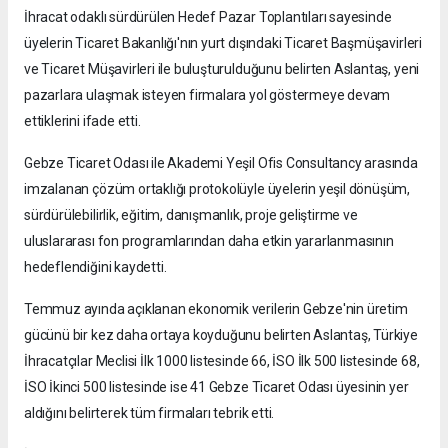
İhracat odaklı sürdürülen Hedef Pazar Toplantıları sayesinde
üyelerin Ticaret Bakanlığı'nın yurt dışındaki Ticaret Başmüşavirleri
ve Ticaret Müşavirleri ile buluşturulduğunu belirten Aslantaş, yeni
pazarlara ulaşmak isteyen firmalara yol göstermeye devam
ettiklerini ifade etti.
Gebze Ticaret Odası ile Akademi Yeşil Ofis Consultancy arasında
imzalanan çözüm ortaklığı protokolüyle üyelerin yeşil dönüşüm,
sürdürülebilirlik, eğitim, danışmanlık, proje geliştirme ve
uluslararası fon programlarından daha etkin yararlanmasının
hedeflendiğini kaydetti.
Temmuz ayında açıklanan ekonomik verilerin Gebze'nin üretim
gücünü bir kez daha ortaya koyduğunu belirten Aslantaş, Türkiye
İhracatçılar Meclisi İlk 1000 listesinde 66, İSO İlk 500 listesinde 68,
İSO İkinci 500 listesinde ise 41 Gebze Ticaret Odası üyesinin yer
aldığını belirterek tüm firmaları tebrik etti.