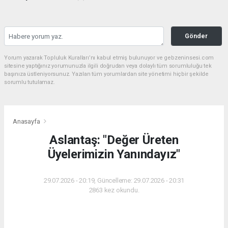
Gönder
Yorum yazarak Topluluk Kuralları’nı kabul etmiş bulunuyor ve gebzeninsesi.com
sitesine yaptığınız yorumunuzla ilgili doğrudan veya dolaylı tüm sorumluluğu tek
başınıza üstleniyorsunuz. Yazılan tüm yorumlardan site yönetimi hiçbir şekilde
sorumlu tutulamaz.
Anasayfa
Aslantaş: "Değer Üreten
Üyelerimizin Yanındayız"
29.07.2026 - 20:19, Güncelleme: 29.07.2026 - 20:31
2863 kez okundu.