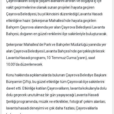
Çayırovalıların sosyal yaşam alanlarını artıran ve doğayla iç içe
vakit geçirmelerine olanak sunan projeleri hayata geçiren
Çayırova Belediyesi, bu yıl ikincisini düzenlediği Lavanta Hasadı
etkinliğine hazır. Şekerpınar Mahallesi’nde hayata geçirilen
Bahçem Çayırova alanında yer alan Çayırova Belediyesi Lavanta
Bahçesi, doğanın en güzel renklerini ilçe sakinleriyle buluşturacak.
Şekerpınar Mahallesi’de Park ve Bahçeler Müdürlüğü yanında yer
alan Çayırova Belediyesi Lavanta Bahçesi’nde gerçekleştirilecek
Lavanta Hasadı programı, 10 Temmuz Cuma (yarın), saat
10.00’da düzenlenecek.
Konu hakkında açıklamalarda bulunan Çayırova Belediye Başkanı
Bünyamin Çiftçi, bu güzel etkinliğe tüm Çayırovalı ilçe sakinlerini
davet etti. Etkinliğe katılan Çayırovalıların, lavanta kokularıyla dolu
dolu geçecek unutulmaz bir gün yaşayacağı Lavanta Hasadı
Şenliği programında, müzik ve etknilikler, fotoğraf çekim alanları,
lavanta hasadı deneyimi ve çok daha fazlası, Çayırovalılarla