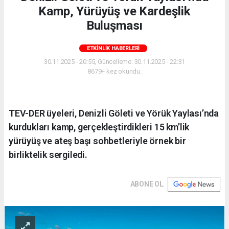
Kamp, Yürüyüş ve Kardeşlik
Buluşması
ETKINLIK HABERLERI
30.11.2025 - 20:55, Güncelleme: 30.11.2025 - 22:31
8679+ kez okundu.
TEV-DER üyeleri, Denizli Göleti ve Yörük Yaylası’nda
kurdukları kamp, gerçekleştirdikleri 15 km’lik
yürüyüş ve ateş başı sohbetleriyle örnek bir
birliktelik sergiledi.
ABONE OL