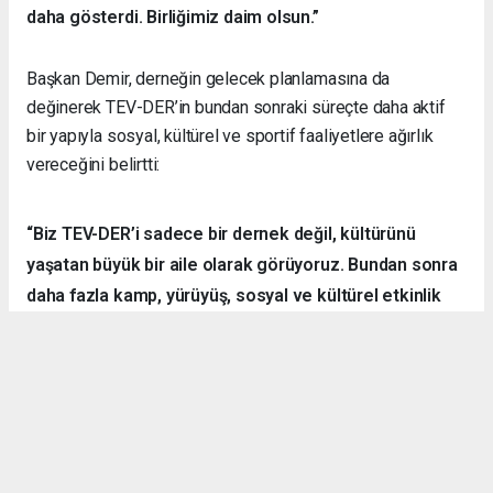
daha gösterdi. Birliğimiz daim olsun.”
Başkan Demir, derneğin gelecek planlamasına da
değinerek TEV-DER’in bundan sonraki süreçte daha aktif
bir yapıyla sosyal, kültürel ve sportif faaliyetlere ağırlık
vereceğini belirtti:
“Biz TEV-DER’i sadece bir dernek değil, kültürünü
yaşatan büyük bir aile olarak görüyoruz. Bundan sonra
daha fazla kamp, yürüyüş, sosyal ve kültürel etkinlik
organize ederek hemşehrilerimizle dayanışmayı
sürdüreceğiz.”
Örnek Dernekçilik Modeli
Gerçekleştirilen organizasyon, disiplinli yapısı, güçlü
iletişim ortamı ve katılımcılar arasındaki dayanışma ruhuyla