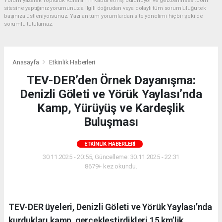
Yorum yazarak Topluluk Kuralları’nı kabul etmiş bulunuyor ve gebzeninsesi.com
sitesine yaptığınız yorumunuzla ilgili doğrudan veya dolaylı tüm sorumluluğu tek
başınıza üstleniyorsunuz. Yazılan tüm yorumlardan site yönetimi hiçbir şekilde
sorumlu tutulamaz.
Anasayfa
Etkinlik Haberleri
TEV-DER’den Örnek Dayanışma:
Denizli Göleti ve Yörük Yaylası’nda
Kamp, Yürüyüş ve Kardeşlik
Buluşması
ETKINLIK HABERLERI
30.11.2025 - 20:55, Güncelleme: 30.11.2025 - 22:31
8679+ kez okundu.
TEV-DER üyeleri, Denizli Göleti ve Yörük Yaylası’nda
kurdukları kamp, gerçekleştirdikleri 15 km’lik