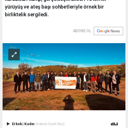
yürüyüş ve ateş başı sohbetleriyle örnek bir
birliktelik sergiledi.
ABONE OL
Erkek
|
Kadın
(Haberi Sesli Oku)