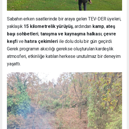
Sabahın erken saatlerinde bir araya gelen TEV-DER üyeleri,
yaklaşık
15 kilometrelik yürüyüş
, ardından
kamp
,
ateş
başı sohbetleri
,
tanışma ve kaynaşma halkası
,
çevre
keşfi
ve
hatıra çekimleri
ile dolu dolu bir gün geçirdi.
Gerek programın akıcılığı gerekse oluşturulan kardeşlik
atmosferi, etkinliğe katılan herkese unutulmaz bir deneyim
yaşattı.