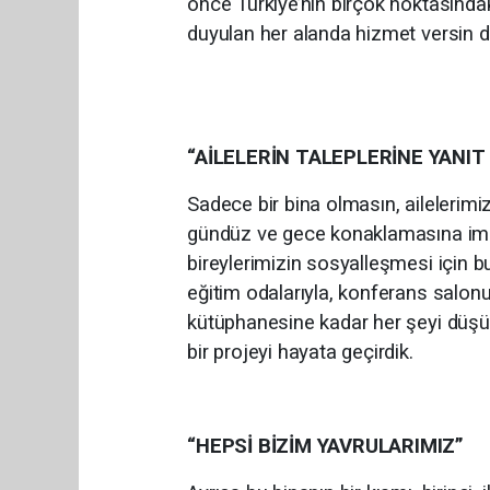
önce Türkiye’nin birçok noktasındaki 
duyulan her alanda hizmet versin dü
“AİLELERİN TALEPLERİNE YANIT
Sadece bir bina olmasın, ailelerimizi
gündüz ve gece konaklamasına imkan
bireylerimizin sosyalleşmesi için b
eğitim odalarıyla, konferans salonu
kütüphanesine kadar her şeyi düşü
bir projeyi hayata geçirdik.
“HEPSİ BİZİM YAVRULARIMIZ”