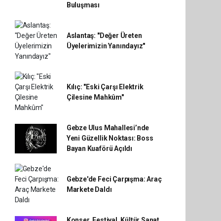
Buluşması
Aslantaş: "Değer Üreten
Üyelerimizin Yanındayız"
Kılıç: "Eski Çarşı Elektrik
Çilesine Mahkûm"
Gebze Ulus Mahallesi’nde
Yeni Güzellik Noktası: Boss
Bayan Kuaförü Açıldı
Gebze'de Feci Çarpışma: Araç
Markete Daldı
Konser, Festival, Kültür Sanat