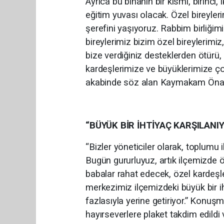
Ayrıca bu binanın bir kısmı, birinci
eğitim yuvası olacak. Özel bireyle
şerefini yaşıyoruz. Rabbim birliğimi
bireylerimiz bizim özel bireylerimi
bize verdiğiniz desteklerden ötürü
kardeşlerimize ve büyüklerimize çok 
akabinde söz alan Kaymakam Önal i
“BÜYÜK BİR İHTİYAÇ KARŞILANI
“Bizler yöneticiler olarak, toplumu 
Bugün gururluyuz, artık ilçemizde 
babalar rahat edecek, özel kardeşle
merkezimiz ilçemizdeki büyük bir ih
fazlasıyla yerine getiriyor.” Konu
hayırseverlere plaket takdim edildi 