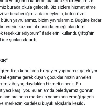
, ikinci ve üçüncü kademe olarak özel bireylerimize
rimiz burada okula gelecek. Biz sizlere hizmet etme
zi ve beraberliğimizi daim eylesin, bütün özel
z, bütün yavrularımız, bizim yavrularımız. Bugüne kadar
, bu eserin kazandırılmasında emeği olan tüm
teşekkür ediyorum” ifadelerini kullandı. Çiftçi’nin
se şunları aktardı;
YOR”
ilgilendiren konularda bir şeyler yapmamız gerekiyor.
özel eğitime gerek duyan çocuklarımızın anneleri
rimiz ihtiyaç duydukları hizmeti alacak. Bu
tiyacı karşılıyor. Bu anlamda belediyemiz görevini
şmaların ardından merkezin yapımında emeği geçen
ve merkezin kurdelesi büyük alkışlarla kesildi.