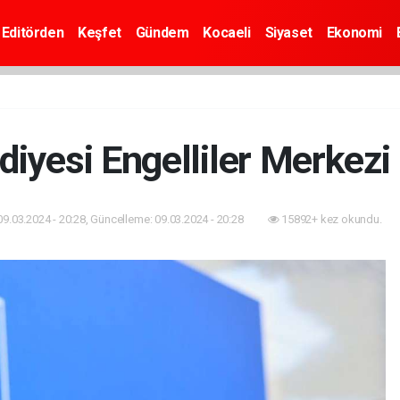
Editörden
Keşfet
Gündem
Kocaeli
Siyaset
Ekonomi
diyesi Engelliler Merkezi 
09.03.2024 - 20:28, Güncelleme: 09.03.2024 - 20:28
15892+ kez okundu.