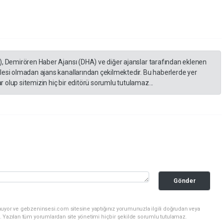
), Demirören Haber Ajansı (DHA) ve diğer ajanslar tarafından eklenen
lesi olmadan ajans kanallarından çekilmektedir. Bu haberlerde yer
 olup sitemizin hiç bir editörü sorumlu tutulamaz...
Gönder
nuyor ve gebzeninsesi.com sitesine yaptığınız yorumunuzla ilgili doğrudan veya
. Yazılan tüm yorumlardan site yönetimi hiçbir şekilde sorumlu tutulamaz.