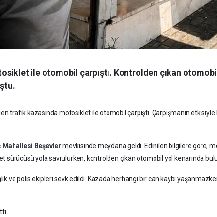
osiklet ile otomobil çarpıştı. Kontrolden çıkan otomobi
ştu.
n trafik kazasında motosiklet ile otomobil çarpıştı. Çarpışmanın etkisiyl
ş Mahallesi
Beşevler
mevkisinde meydana geldi. Edinilen bilgilere göre, mo
let sürücüsü yola savrulurken, kontrolden çıkan otomobil yol kenarında bul
ğlık ve polis ekipleri sevk edildi. Kazada herhangi bir can kaybı yaşanmaz
tı.