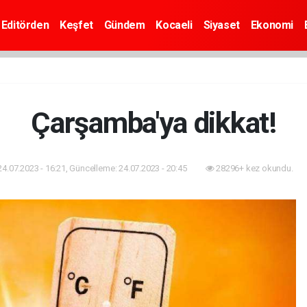
Editörden
Keşfet
Gündem
Kocaeli
Siyaset
Ekonomi
Çarşamba'ya dikkat!
24.07.2023 - 16:21, Güncelleme: 24.07.2023 - 20:45
28296+ kez okundu.