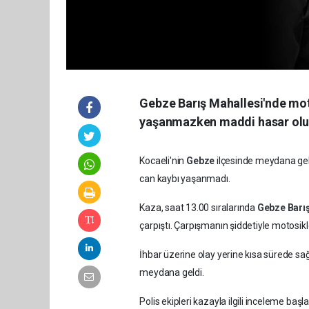
Gebze Barış Mahallesi'nde mot
yaşanmazken maddi hasar olu
Kocaeli'nin
Gebze
ilçesinde meydana gele
can kaybı yaşanmadı.
Kaza, saat 13.00 sıralarında
Gebze
Barı
çarpıştı. Çarpışmanın şiddetiyle motosik
İhbar üzerine olay yerine kısa sürede sa
meydana geldi.
Polis ekipleri kazayla ilgili inceleme başlat