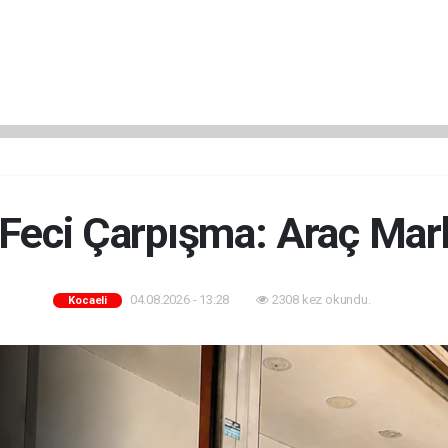
Feci Çarpışma: Araç Mar
04.08.2026 - 13:28
2308 kez okundu.
Kocaeli