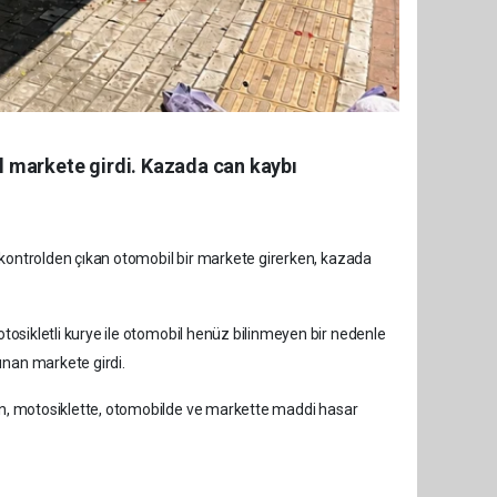
l markete girdi. Kazada can kaybı
e kontrolden çıkan otomobil bir markete girerken, kazada
tosikletli kurye ile otomobil henüz bilinmeyen bir nedenle
unan markete girdi.
ken, motosiklette, otomobilde ve markette maddi hasar