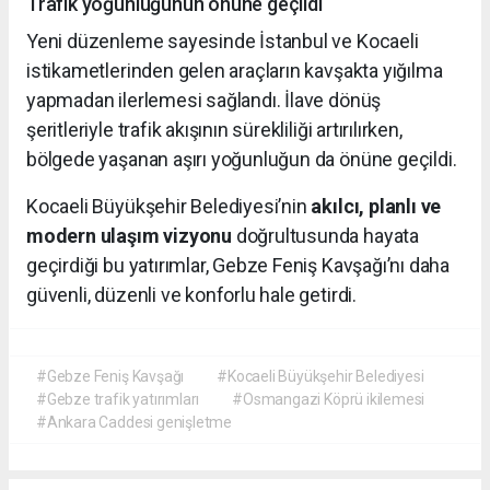
Trafik yoğunluğunun önüne geçildi
Yeni düzenleme sayesinde İstanbul ve Kocaeli
istikametlerinden gelen araçların kavşakta yığılma
yapmadan ilerlemesi sağlandı. İlave dönüş
şeritleriyle trafik akışının sürekliliği artırılırken,
bölgede yaşanan aşırı yoğunluğun da önüne geçildi.
Kocaeli Büyükşehir Belediyesi’nin
akılcı, planlı ve
modern ulaşım vizyonu
doğrultusunda hayata
geçirdiği bu yatırımlar, Gebze Feniş Kavşağı’nı daha
güvenli, düzenli ve konforlu hale getirdi.
#Gebze Feniş Kavşağı
#Kocaeli Büyükşehir Belediyesi
#Gebze trafik yatırımları
#Osmangazi Köprü ikilemesi
#Ankara Caddesi genişletme