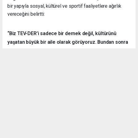
bir yapıyla sosyal, kültürel ve sportif faaliyetlere ağırlık
vereceğini belirtti:
“Biz TEV-DER’i sadece bir dernek değil, kültürünü
yaşatan büyük bir aile olarak görüyoruz. Bundan sonra
daha fazla kamp, yürüyüş, sosyal ve kültürel etkinlik
organize ederek hemşehrilerimizle dayanışmayı
sürdüreceğiz.”
Örnek Dernekçilik Modeli
Gerçekleştirilen organizasyon, disiplinli yapısı, güçlü
iletişim ortamı ve katılımcılar arasındaki dayanışma ruhuyla
bölgedeki derneklere örnek bir çalışma olarak gösterildi.
TEV-DER üyeleri hem spor yaptı, hem sosyalleşti hem de
doğanın içerisinde kardeşlik bağlarını pekiştirdi.