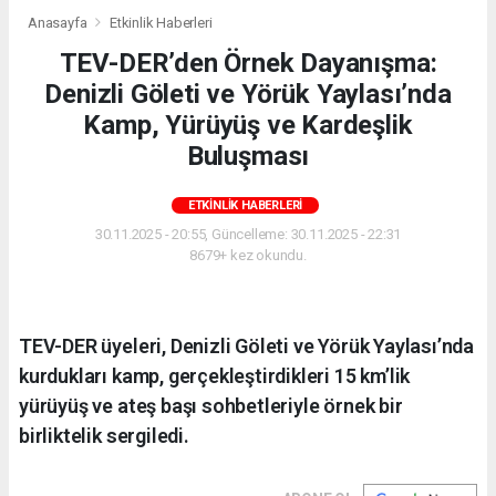
Anasayfa
Etkinlik Haberleri
TEV-DER’den Örnek Dayanışma:
Denizli Göleti ve Yörük Yaylası’nda
Kamp, Yürüyüş ve Kardeşlik
Buluşması
ETKINLIK HABERLERI
30.11.2025 - 20:55, Güncelleme: 30.11.2025 - 22:31
8679+ kez okundu.
TEV-DER üyeleri, Denizli Göleti ve Yörük Yaylası’nda
kurdukları kamp, gerçekleştirdikleri 15 km’lik
yürüyüş ve ateş başı sohbetleriyle örnek bir
birliktelik sergiledi.