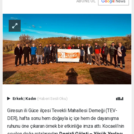
ABONE OL
Erkek
|
Kadın
(Haberi Sesli Oku)
Giresun ili Güce ilçesi Tevekli Mahallesi Derneği (TEV-
DER), hafta sonu hem doğayla iç içe hem de dayanışma
ruhunu öne çıkaran örnek bir etkinliğe imza attı. Kocaeli’nin
sevilen doğa rotalarından
Denizli Göleti – Yörük Yaylası