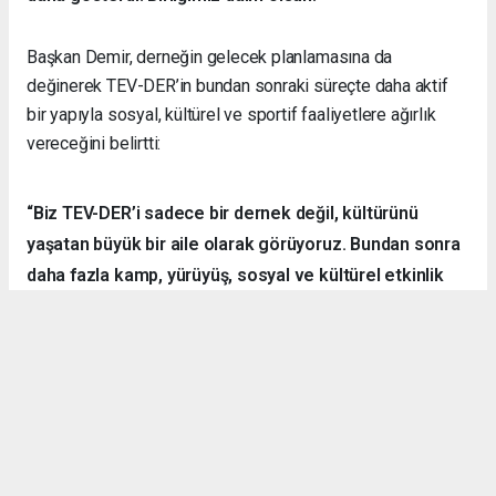
Başkan Demir, derneğin gelecek planlamasına da
değinerek TEV-DER’in bundan sonraki süreçte daha aktif
bir yapıyla sosyal, kültürel ve sportif faaliyetlere ağırlık
vereceğini belirtti:
“Biz TEV-DER’i sadece bir dernek değil, kültürünü
yaşatan büyük bir aile olarak görüyoruz. Bundan sonra
daha fazla kamp, yürüyüş, sosyal ve kültürel etkinlik
organize ederek hemşehrilerimizle dayanışmayı
sürdüreceğiz.”
Örnek Dernekçilik Modeli
Gerçekleştirilen organizasyon, disiplinli yapısı, güçlü
iletişim ortamı ve katılımcılar arasındaki dayanışma ruhuyla