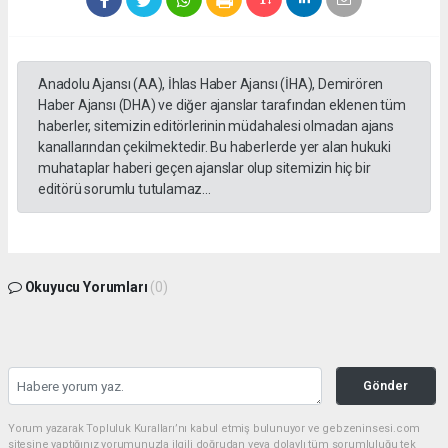
Anadolu Ajansı (AA), İhlas Haber Ajansı (İHA), Demirören
Haber Ajansı (DHA) ve diğer ajanslar tarafından eklenen tüm
haberler, sitemizin editörlerinin müdahalesi olmadan ajans
kanallarından çekilmektedir. Bu haberlerde yer alan hukuki
muhataplar haberi geçen ajanslar olup sitemizin hiç bir
editörü sorumlu tutulamaz...
Okuyucu Yorumları
(0)
Gönder
Yorum yazarak Topluluk Kuralları’nı kabul etmiş bulunuyor ve gebzeninsesi.com
sitesine yaptığınız yorumunuzla ilgili doğrudan veya dolaylı tüm sorumluluğu tek