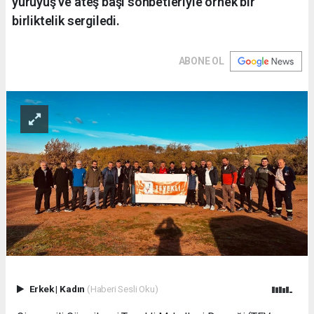
yürüyüş ve ateş başı sohbetleriyle örnek bir
birliktelik sergiledi.
ABONE OL
Erkek
|
Kadın
(Haberi Sesli Oku)