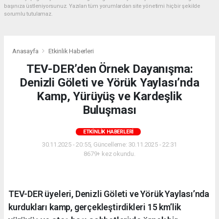
başınıza üstleniyorsunuz. Yazılan tüm yorumlardan site yönetimi hiçbir şekilde
sorumlu tutulamaz.
Anasayfa
Etkinlik Haberleri
TEV-DER’den Örnek Dayanışma:
Denizli Göleti ve Yörük Yaylası’nda
Kamp, Yürüyüş ve Kardeşlik
Buluşması
ETKINLIK HABERLERI
30.11.2025 - 20:55, Güncelleme: 30.11.2025 - 22:31
8679+ kez okundu.
TEV-DER üyeleri, Denizli Göleti ve Yörük Yaylası’nda
kurdukları kamp, gerçekleştirdikleri 15 km’lik