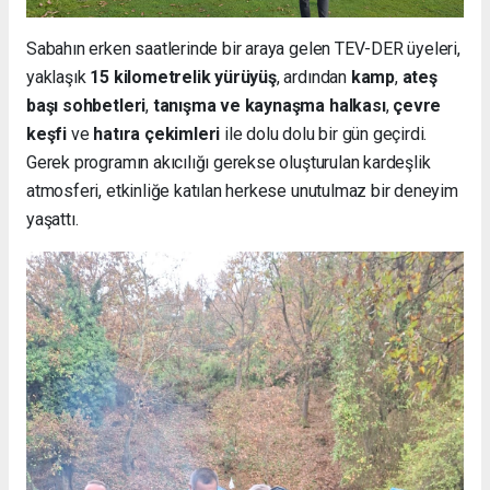
Sabahın erken saatlerinde bir araya gelen TEV-DER üyeleri,
yaklaşık
15 kilometrelik yürüyüş
, ardından
kamp
,
ateş
başı sohbetleri
,
tanışma ve kaynaşma halkası
,
çevre
keşfi
ve
hatıra çekimleri
ile dolu dolu bir gün geçirdi.
Gerek programın akıcılığı gerekse oluşturulan kardeşlik
atmosferi, etkinliğe katılan herkese unutulmaz bir deneyim
yaşattı.