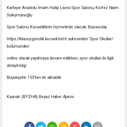
Kartepe Anadolu İmam Hatip Lisesi Spor Salonu, Körfez Naim
Süleymanoğlu
Spor Salonu Kocaelililerin hizmetinde olacak. Başvurular,
https://kilavuzgenclik.kocaeli.bel.tr adresinden ‘Spor Okulları’
bölümünden
online olarak yapılmaya devam edilirken, spor okulları ile ilgili
detaylı bilgi
Büyükşehir 153’ten de alınabilir.
Kaynak: (BYZHA) Beyaz Haber Ajansı