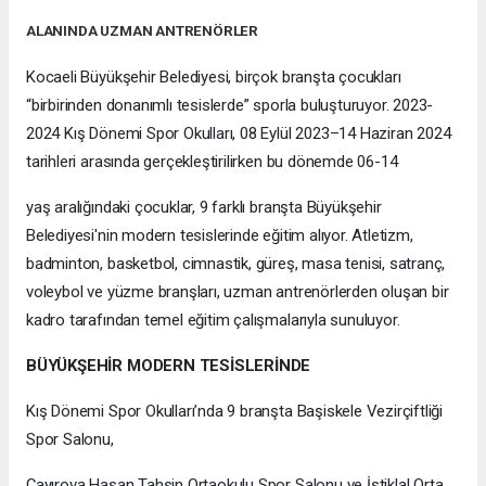
ALANINDA UZMAN ANTRENÖRLER
Kocaeli Büyükşehir Belediyesi, birçok branşta çocukları
“birbirinden donanımlı tesislerde” sporla buluşturuyor. 2023-
2024 Kış Dönemi Spor Okulları, 08 Eylül 2023–14 Haziran 2024
tarihleri arasında gerçekleştirilirken bu dönemde 06-14
yaş aralığındaki çocuklar, 9 farklı branşta Büyükşehir
Belediyesi'nin modern tesislerinde eğitim alıyor. Atletizm,
badminton, basketbol, cimnastik, güreş, masa tenisi, satranç,
voleybol ve yüzme branşları, uzman antrenörlerden oluşan bir
kadro tarafından temel eğitim çalışmalarıyla sunuluyor.
BÜYÜKŞEHİR MODERN TESİSLERİNDE
Kış Dönemi Spor Okulları’nda 9 branşta Başiskele Vezirçiftliği
Spor Salonu,
Çayırova Hasan Tahsin Ortaokulu Spor Salonu ve İstiklal Orta