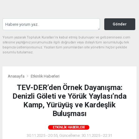
Gönder
Yorum yazarak Topluluk Kuralları’nı kabul etmiş bulunuyor ve gebzeninsesi.com
sitesine yaptığınız yorumunuzla ilgili doğrudan veya dolaylı tüm sorumluluğu tek
başınıza üstleniyorsunuz. Yazılan tüm yorumlardan site yönetimi hiçbir şekilde
sorumlu tutulamaz.
Anasayfa
Etkinlik Haberleri
TEV-DER’den Örnek Dayanışma:
Denizli Göleti ve Yörük Yaylası’nda
Kamp, Yürüyüş ve Kardeşlik
Buluşması
ETKINLIK HABERLERI
30.11.2025 - 20:55, Güncelleme: 30.11.2025 - 22:31