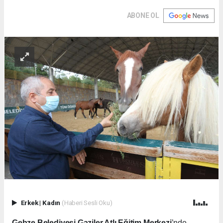
ABONE OL
Erkek
|
Kadın
(Haberi Sesli Oku)
Gebze Belediyesi Gaziler Atlı Eğitim Merkezi
’nde