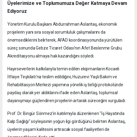
Üyelerimize ve Toplumumuza Değer Katmaya Devam
Ediyoruz
Yönetim Kurulu Başkanı Abdurrahman Aslantaş, ekonomik
projelerin yanı sıra sosyal sorumluluk çalışmalarını da
önemsediklerini belirterek, AFAD koordinasyonunda yürütülen
süreç sonunda Gebze Ticaret Odası'nın Afet Beslenme Grubu
Akreditasyonu almaya hak kazandığını söyledi.
Hayırseverlerin katkılarıyla temin edilen ekipmanların Kocaeli
İtfaiye Teşkilatı'na teslim edildiğini, Huzurevi Yaşlı Bakım ve
Rehabilitasyon Merkezi yapımına yönelik iş birliği protokolünde
paydaş olarak yer aldıklarını ifade eden Aslantaş, toplumsal
dayanışmayı güçlendiren projelerin artarak süreceğini vurguladı.
Prof. Dr. Bingür Sönmez'in katılımıyla düzenlenen "İş Hayatında
Kalp Sağlığı" söyleşisinin yoğun ilgi gördüğünü belirten Aslantaş,
üyelerin yaşam kalitesini artıracak sosyal faaliyetleri de