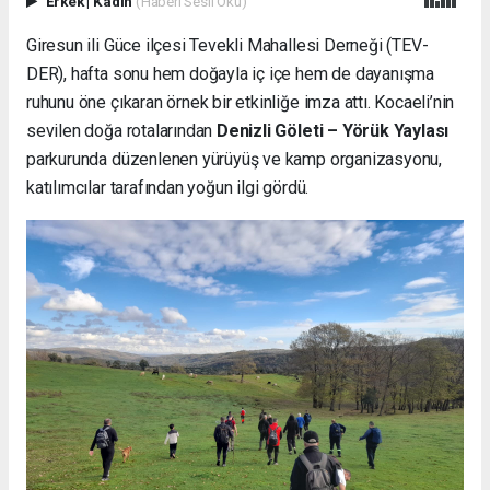
Erkek
|
Kadın
(Haberi Sesli Oku)
Giresun ili Güce ilçesi Tevekli Mahallesi Derneği (TEV-
DER), hafta sonu hem doğayla iç içe hem de dayanışma
ruhunu öne çıkaran örnek bir etkinliğe imza attı. Kocaeli’nin
sevilen doğa rotalarından
Denizli Göleti – Yörük Yaylası
parkurunda düzenlenen yürüyüş ve kamp organizasyonu,
katılımcılar tarafından yoğun ilgi gördü.