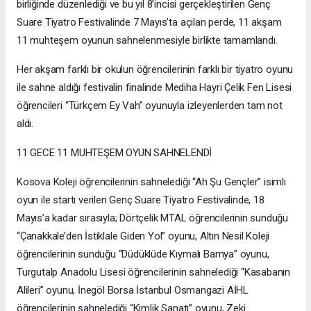
birliğinde düzenlediği ve bu yıl 8’incisi gerçekleştirilen Genç
Suare Tiyatro Festivalinde 7 Mayıs’ta açılan perde, 11 akşam
11 muhteşem oyunun sahnelenmesiyle birlikte tamamlandı.
Her akşam farklı bir okulun öğrencilerinin farklı bir tiyatro oyunu
ile sahne aldığı festivalin finalinde Mediha Hayri Çelik Fen Lisesi
öğrencileri “Türkçem Ey Vah” oyunuyla izleyenlerden tam not
aldı.
11 GECE 11 MUHTEŞEM OYUN SAHNELENDİ
Kosova Koleji öğrencilerinin sahnelediği “Ah Şu Gençler” isimli
oyun ile startı verilen Genç Suare Tiyatro Festivalinde, 18
Mayıs’a kadar sırasıyla; Dörtçelik MTAL öğrencilerinin sunduğu
“Çanakkale’den İstiklale Giden Yol” oyunu, Altın Nesil Koleji
öğrencilerinin sunduğu “Düdüklüde Kıymalı Bamya” oyunu,
Turgutalp Anadolu Lisesi öğrencilerinin sahnelediği “Kasabanın
Alileri” oyunu, İnegöl Borsa İstanbul Osmangazi AİHL
öğrencilerinin sahnelediği “Kimlik Sanatı” oyunu, Zeki