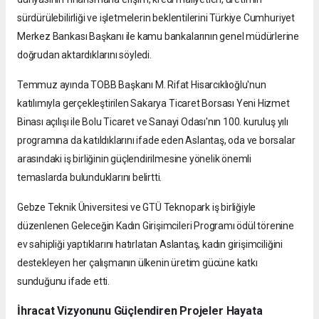
sürdürülebilirliği ve işletmelerin beklentilerini Türkiye Cumhuriyet
Merkez Bankası Başkanı ile kamu bankalarının genel müdürlerine
doğrudan aktardıklarını söyledi.
Temmuz ayında TOBB Başkanı M. Rifat Hisarcıklıoğlu'nun
katılımıyla gerçekleştirilen Sakarya Ticaret Borsası Yeni Hizmet
Binası açılışı ile Bolu Ticaret ve Sanayi Odası'nın 100. kuruluş yılı
programına da katıldıklarını ifade eden Aslantaş, oda ve borsalar
arasındaki iş birliğinin güçlendirilmesine yönelik önemli
temaslarda bulunduklarını belirtti.
Gebze Teknik Üniversitesi ve GTÜ Teknopark iş birliğiyle
düzenlenen Geleceğin Kadın Girişimcileri Programı ödül törenine
ev sahipliği yaptıklarını hatırlatan Aslantaş, kadın girişimciliğini
destekleyen her çalışmanın ülkenin üretim gücüne katkı
sunduğunu ifade etti.
İhracat Vizyonunu Güçlendiren Projeler Hayata