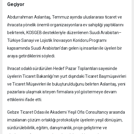
Geçiyor
Abdurrahman Aslantaş, Temmuz ayında uluslararası ticaret ve
ihracata yönelik önemli organizasyonlara ev sahipliği yaptıklarını
belirterek, KOSGEB destekleriyle düzenlenen Suudi Arabistan–
Türkiye Sanayi ve Lojistik İnovasyon Koridoru Programı
kapsamında Suudi Arabistan'dan gelen iş insanları ile üyeleri bir
araya getirdiklerini söyledi.
İhracat odaklı sürdürülen Hedef Pazar Toplantıları sayesinde
üyelerin Ticaret Bakanlığı'nın yurt dışındaki Ticaret Başmüşavirleri
ve Ticaret Müşavirleri ile buluşturulduğunu belirten Aslantaş, yeni
pazarlara ulaşmak isteyen firmalara yol göstermeye devam
ettiklerini ifade etti.
Gebze Ticaret Odası ile Akademi Yeşil Ofis Consultancy arasında
imzalanan çözüm ortaklığı protokolüyle üyelerin yeşil dönüşüm,
sürdürülebilirlik, eğitim, danışmanlık, proje geliştirme ve