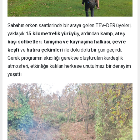
Sabahın erken saatlerinde bir araya gelen TEV-DER üyeleri,
yaklaşık
15 kilometrelik yürüyüş
, ardından
kamp
,
ateş
başı sohbetleri
,
tanışma ve kaynaşma halkası
,
çevre
keşfi
ve
hatıra çekimleri
ile dolu dolu bir gün geçirdi.
Gerek programın akıcılığı gerekse oluşturulan kardeşlik
atmosferi, etkinliğe katılan herkese unutulmaz bir deneyim
yaşattı.