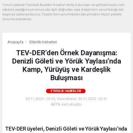
Yorum yazarak Topluluk Kuralları’nı kabul etmiş bulunuyor ve gebzeninsesi.com
sitesine yaptığınız yorumunuzla ilgili doğrudan veya dolaylı tüm sorumluluğu tek
başınıza üstleniyorsunuz. Yazılan tüm yorumlardan site yönetimi hiçbir şekilde
sorumlu tutulamaz.
Anasayfa
Etkinlik Haberleri
TEV-DER’den Örnek Dayanışma:
Denizli Göleti ve Yörük Yaylası’nda
Kamp, Yürüyüş ve Kardeşlik
Buluşması
ETKINLIK HABERLERI
30.11.2025 - 20:55, Güncelleme: 30.11.2025 - 22:31
8679+ kez okundu.
TEV-DER üyeleri, Denizli Göleti ve Yörük Yaylası’nda