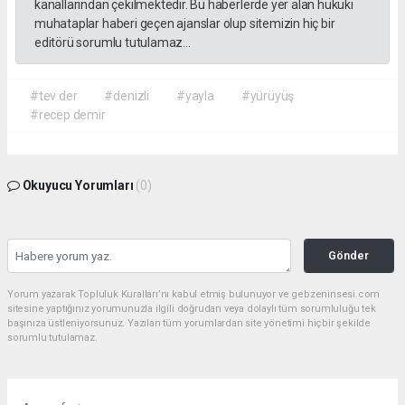
kanallarından çekilmektedir. Bu haberlerde yer alan hukuki
muhataplar haberi geçen ajanslar olup sitemizin hiç bir
editörü sorumlu tutulamaz...
#tev der
#denizli
#yayla
#yürüyüş
#recep demir
Okuyucu Yorumları
(0)
Gönder
Yorum yazarak Topluluk Kuralları’nı kabul etmiş bulunuyor ve gebzeninsesi.com
sitesine yaptığınız yorumunuzla ilgili doğrudan veya dolaylı tüm sorumluluğu tek
başınıza üstleniyorsunuz. Yazılan tüm yorumlardan site yönetimi hiçbir şekilde
sorumlu tutulamaz.