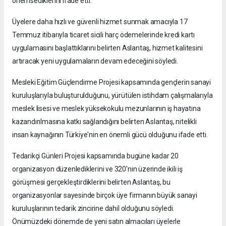
önemsediklerini ifade etti.
Üyelere daha hızlı ve güvenli hizmet sunmak amacıyla 17
Temmuz itibarıyla ticaret sicili harç ödemelerinde kredi kartı
uygulamasını başlattıklarını belirten Aslantaş, hizmet kalitesini
artıracak yeni uygulamaların devam edeceğini söyledi.
Mesleki Eğitim Güçlendirme Projesi kapsamında gençlerin sanayi
kuruluşlarıyla buluşturulduğunu, yürütülen istihdam çalışmalarıyla
meslek lisesi ve meslek yüksekokulu mezunlarının iş hayatına
kazandırılmasına katkı sağlandığını belirten Aslantaş, nitelikli
insan kaynağının Türkiye'nin en önemli gücü olduğunu ifade etti.
Tedarikçi Günleri Projesi kapsamında bugüne kadar 20
organizasyon düzenlediklerini ve 320'nin üzerinde ikili iş
görüşmesi gerçekleştirdiklerini belirten Aslantaş, bu
organizasyonlar sayesinde birçok üye firmanın büyük sanayi
kuruluşlarının tedarik zincirine dahil olduğunu söyledi.
Önümüzdeki dönemde de yeni satın almacıları üyelerle