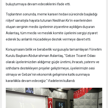
buluşturmaya devam edeceklerini ifade etti.
Toplantının sonunda, meme kanseri tedavi sürecinde başladığı
rölyef sanatıyla hayata tutunan Neslihan Kır'ın eserlerinden
oluşan serginin meclis üyelerinin ziyaretine açıldığını duyuran
Aslantaş, tüm meclis ve meslek komite üyelerini sergiyi ziyaret
ederek bu anlamlı mücadeleye destek vermeye davet etti.
Konuşmasını birlik ve beraberlik vurgusuyla tamamlayan Yönetim
Kurulu Başkanı Abdurrahman Aslantaş, "Gebze Ticaret Odası
olarak üyelerimizden aldığımız güçle üretimi, ihracatı, yatırımı ve
istihdamı destekleyen projeler geliştirmeye, üyelerimizin sesi
olmaya ve Gebze'nin ekonomik gelişimine katkı sunmaya
kararlılıkla devam edeceğiz." ifadelerini kullandı.