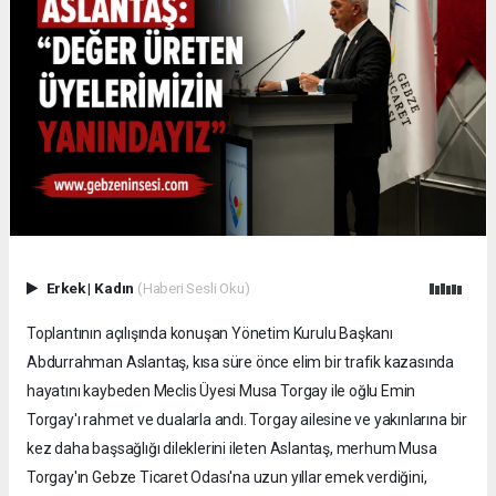
Erkek
|
Kadın
(Haberi Sesli Oku)
Toplantının açılışında konuşan Yönetim Kurulu Başkanı
Abdurrahman Aslantaş, kısa süre önce elim bir trafik kazasında
hayatını kaybeden Meclis Üyesi Musa Torgay ile oğlu Emin
Torgay'ı rahmet ve dualarla andı. Torgay ailesine ve yakınlarına bir
kez daha başsağlığı dileklerini ileten Aslantaş, merhum Musa
Torgay'ın Gebze Ticaret Odası'na uzun yıllar emek verdiğini,