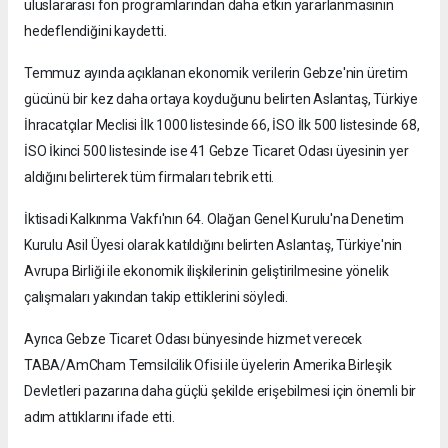
uluslararası fon programlarından daha etkin yararlanmasının
hedeflendiğini kaydetti.
Temmuz ayında açıklanan ekonomik verilerin Gebze'nin üretim
gücünü bir kez daha ortaya koyduğunu belirten Aslantaş, Türkiye
İhracatçılar Meclisi İlk 1000 listesinde 66, İSO İlk 500 listesinde 68,
İSO İkinci 500 listesinde ise 41 Gebze Ticaret Odası üyesinin yer
aldığını belirterek tüm firmaları tebrik etti.
İktisadi Kalkınma Vakfı'nın 64. Olağan Genel Kurulu'na Denetim
Kurulu Asil Üyesi olarak katıldığını belirten Aslantaş, Türkiye'nin
Avrupa Birliği ile ekonomik ilişkilerinin geliştirilmesine yönelik
çalışmaları yakından takip ettiklerini söyledi.
Ayrıca Gebze Ticaret Odası bünyesinde hizmet verecek
TABA/AmCham Temsilcilik Ofisi ile üyelerin Amerika Birleşik
Devletleri pazarına daha güçlü şekilde erişebilmesi için önemli bir
adım attıklarını ifade etti.