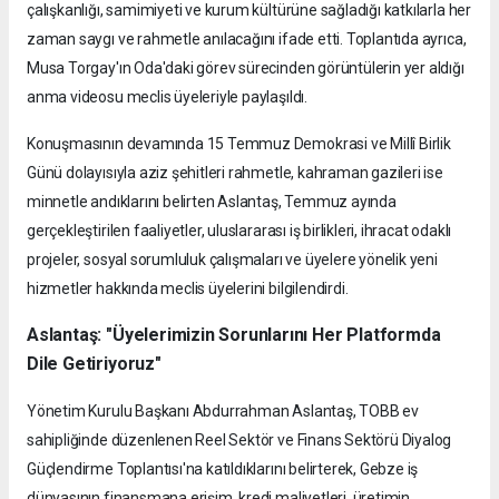
çalışkanlığı, samimiyeti ve kurum kültürüne sağladığı katkılarla her
zaman saygı ve rahmetle anılacağını ifade etti. Toplantıda ayrıca,
Musa Torgay'ın Oda'daki görev sürecinden görüntülerin yer aldığı
anma videosu meclis üyeleriyle paylaşıldı.
Konuşmasının devamında 15 Temmuz Demokrasi ve Millî Birlik
Günü dolayısıyla aziz şehitleri rahmetle, kahraman gazileri ise
minnetle andıklarını belirten Aslantaş, Temmuz ayında
gerçekleştirilen faaliyetler, uluslararası iş birlikleri, ihracat odaklı
projeler, sosyal sorumluluk çalışmaları ve üyelere yönelik yeni
hizmetler hakkında meclis üyelerini bilgilendirdi.
Aslantaş: "Üyelerimizin Sorunlarını Her Platformda
Dile Getiriyoruz"
Yönetim Kurulu Başkanı Abdurrahman Aslantaş, TOBB ev
sahipliğinde düzenlenen Reel Sektör ve Finans Sektörü Diyalog
Güçlendirme Toplantısı'na katıldıklarını belirterek, Gebze iş
dünyasının finansmana erişim, kredi maliyetleri, üretimin