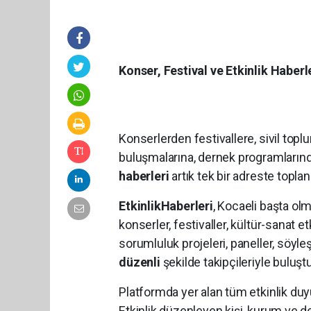
Konser, Festival ve Etkinlik Haberl
Konserlerden festivallere, sivil topl
buluşmalarına, dernek programların
haberleri
artık tek bir adreste toplan
EtkinlikHaberleri
, Kocaeli başta o
konserler, festivaller, kültür-sanat et
sorumluluk projeleri, paneller, söyle
düzenli
şekilde takipçileriyle buluşt
Platformda yer alan tüm etkinlik duy
Etkinlik düzenleyen kişi, kurum ve der