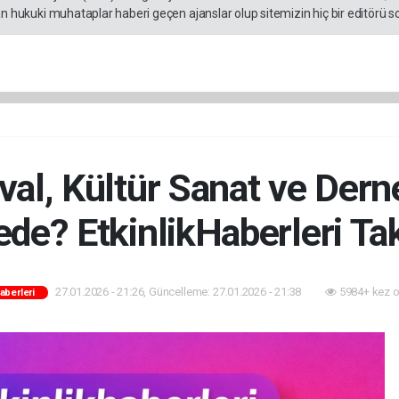
an hukuki muhataplar haberi geçen ajanslar olup sitemizin hiç bir editörü s
val, Kültür Sanat ve Derne
de? EtkinlikHaberleri Ta
27.01.2026 - 21:26, Güncelleme: 27.01.2026 - 21:38
5984+ kez 
Haberleri