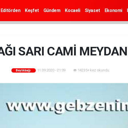
Editörden
Keşfet
Gündem
Kocaeli
Siyaset
Ekonomi
AĞI SARI CAMİ MEYDAN
11.09.2020 - 21:09
14235+ kez okundu.
Beylikbağı