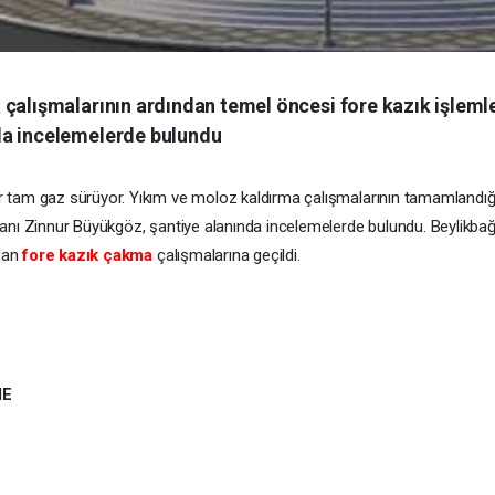
çalışmalarının ardından temel öncesi fore kazık işleml
da incelemelerde bulundu
r tam gaz sürüyor. Yıkım ve moloz kaldırma çalışmalarının tamamland
nı Zinnur Büyükgöz, şantiye alanında incelemelerde bulundu. Beylikbağı’
ndan
fore kazık çakma
çalışmalarına geçildi.
ME