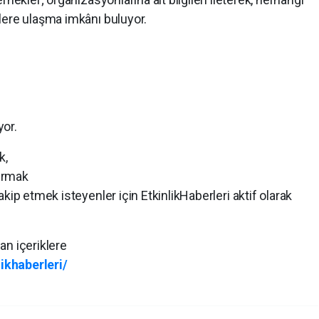
lere ulaşma imkânı buluyor.
yor.
k,
yurmak
kip etmek isteyenler için EtkinlikHaberleri aktif olarak
an içeriklere
ikhaberleri/