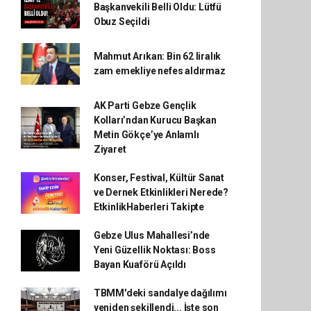
Başkanvekili Belli Oldu: Lütfü
Obuz Seçildi
Mahmut Arıkan: Bin 62 liralık
zam emekliye nefes aldırmaz
AK Parti Gebze Gençlik
Kolları’ndan Kurucu Başkan
Metin Gökçe’ye Anlamlı
Ziyaret
Konser, Festival, Kültür Sanat
ve Dernek Etkinlikleri Nerede?
EtkinlikHaberleri Takipte
Gebze Ulus Mahallesi’nde
Yeni Güzellik Noktası: Boss
Bayan Kuaförü Açıldı
TBMM'deki sandalye dağılımı
yeniden şekillendi... İşte son