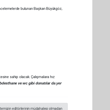
a incelemelerde bulunan Başkan Büyükgöz,
esine sahip olacak. Çalışmalara hız
, abdesthane ve wc gibi donatılar da yer
sitemizin editörlerinin müdahalesi olmadan