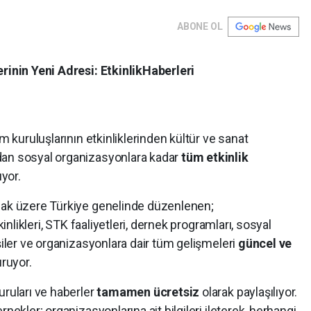
ABONE OL
erinin Yeni Adresi: EtkinlikHaberleri
um kuruluşlarının etkinliklerinden kültür ve sanat
dan sosyal organizasyonlara kadar
tüm etkinlik
ıyor.
lmak üzere Türkiye genelinde düzenlenen;
kinlikleri, STK faaliyetleri, dernek programları, sosyal
şiler ve organizasyonlara dair tüm gelişmeleri
güncel ve
uruyor.
uruları ve haberler
tamamen ücretsiz
olarak paylaşılıyor.
nekler; organizasyonlarına ait bilgileri ileterek, herhangi