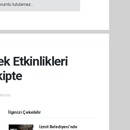
orumlu tutulamaz...
k Etkinlikleri
kipte
okundu.
İlginizi Çekebilir
İzmit Belediyesi’nde