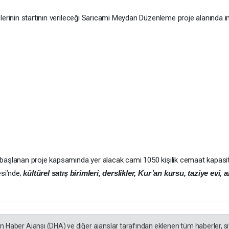
şlerinin startının verileceği Sarıcami Meydan Düzenleme proje alanınd
başlanan proje kapsamında yer alacak cami 1050 kişilik cemaat kapasit
si’nde;
kültürel satış birimleri, derslikler, Kur’an kursu, taziye evi
en Haber Ajansı (DHA) ve diğer ajanslar tarafından eklenen tüm haberler, 