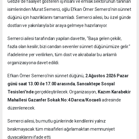
Gebze'de faaliyet gösteren iş insanı ve emlak sektörünün tanınan
isimlerinden Murat Semerci, oğlu Efkan Ömer Semerci'nin sünnet
düğünü için hazırlıklarını tamamladı. Semerci ailesi, bu özel günde
dostları ve yakınlarıyla bir araya gelmeye hazırlanıyor.
Semerci ailesi tarafından yapılan davette, "Başa gelen çekilir,
fazla olan kesilir; bizi candan sevenler sünnet düğünümüze gelir."
ifadelerine yer verilirken, tüm dost ve akrabalar bu anlamlı
organizasyona davet edildi.
Efkan Ömer Semerci'nin sünnet düğünü,
2 Ağustos 2026 Pazar
günü saat 13.00 ile 17.00 arasında
,
Sancaktepe Sosyal
Tesisleri'nde
gerçekleştirilecek. Organizasyon,
Kazım Karabekir
Mahallesi Gazanfer Sokak No:4 Darıca/Kocaeli
adresinde
düzenlenecek.
Semerci ailesi, bu mutlu günlerinde kendilerini yalnız
bırakmayacak tüm misafirleri ağırlamaktan memnuniyet
duyacaklarını ifade etti.