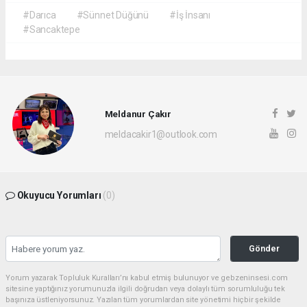
#Darıca
#Sünnet Düğünü
#İş İnsanı
#Sancaktepe
Meldanur Çakır
meldacakir1@outlook.com
Okuyucu Yorumları
(0)
Gönder
Yorum yazarak Topluluk Kuralları’nı kabul etmiş bulunuyor ve gebzeninsesi.com
sitesine yaptığınız yorumunuzla ilgili doğrudan veya dolaylı tüm sorumluluğu tek
başınıza üstleniyorsunuz. Yazılan tüm yorumlardan site yönetimi hiçbir şekilde