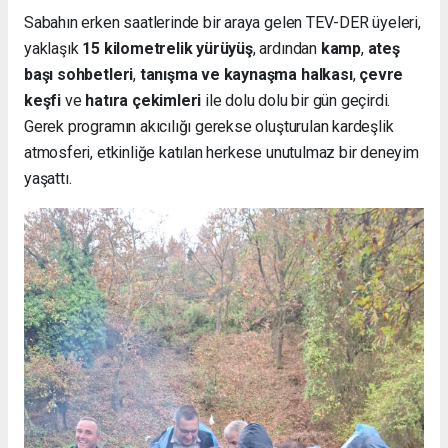
Sabahın erken saatlerinde bir araya gelen TEV-DER üyeleri,
yaklaşık
15 kilometrelik yürüyüş
, ardından
kamp
,
ateş
başı sohbetleri
,
tanışma ve kaynaşma halkası
,
çevre
keşfi
ve
hatıra çekimleri
ile dolu dolu bir gün geçirdi.
Gerek programın akıcılığı gerekse oluşturulan kardeşlik
atmosferi, etkinliğe katılan herkese unutulmaz bir deneyim
yaşattı.