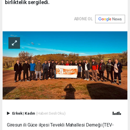
birliktelik sergiledi.
ABONE OL
Erkek
|
Kadın
(Haberi Sesli Oku)
Giresun ili Güce ilçesi Tevekli Mahallesi Derneği (TEV-