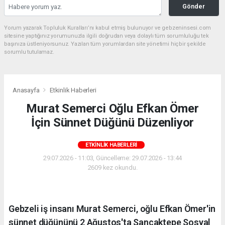
Gönder
Yorum yazarak Topluluk Kuralları’nı kabul etmiş bulunuyor ve gebzeninsesi.com
sitesine yaptığınız yorumunuzla ilgili doğrudan veya dolaylı tüm sorumluluğu tek
başınıza üstleniyorsunuz. Yazılan tüm yorumlardan site yönetimi hiçbir şekilde
sorumlu tutulamaz.
Anasayfa
Etkinlik Haberleri
Murat Semerci Oğlu Efkan Ömer
İçin Sünnet Düğünü Düzenliyor
ETKINLIK HABERLERI
29.07.2026 - 11:03, Güncelleme: 29.07.2026 - 13:44
2609 kez okundu.
Gebzeli iş insanı Murat Semerci, oğlu Efkan Ömer'in
sünnet düğününü 2 Ağustos'ta Sancaktepe Sosyal