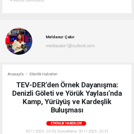
#Gebze Belediyesi
Meldanur Çakır
meldacakir1@outlook.com
Anasayfa
Etkinlik Haberleri
TEV-DER’den Örnek Dayanışma:
Denizli Göleti ve Yörük Yaylası’nda
Kamp, Yürüyüş ve Kardeşlik
Buluşması
ETKINLIK HABERLERI
30.11.2025 - 20:55, Güncelleme: 30.11.2025 - 22:31