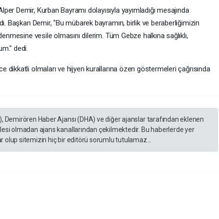
lper Demir, Kurban Bayramı dolayısıyla yayımladığı mesajında
dı. Başkan Demir, "Bu mübarek bayramın, birlik ve beraberliğimizin
tlenmesine vesile olmasını dilerim. Tüm Gebze halkına sağlıklı,
m." dedi.
 dikkatli olmaları ve hijyen kurallarına özen göstermeleri çağrısında
), Demirören Haber Ajansı (DHA) ve diğer ajanslar tarafından eklenen
lesi olmadan ajans kanallarından çekilmektedir. Bu haberlerde yer
 olup sitemizin hiç bir editörü sorumlu tutulamaz...