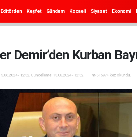
Editörden
Keşfet
Gündem
Kocaeli
Siyaset
Ekonomi
er Demir’den Kurban Bay
15.06.2024 - 12:52, Güncelleme: 15.06.2024 - 12:52
51597+ kez okundu.