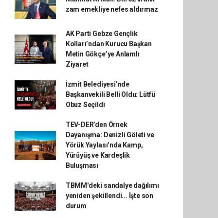
zam emekliye nefes aldırmaz
AK Parti Gebze Gençlik
Kolları’ndan Kurucu Başkan
Metin Gökçe’ye Anlamlı
Ziyaret
İzmit Belediyesi’nde
Başkanvekili Belli Oldu: Lütfü
Obuz Seçildi
TEV-DER’den Örnek
Dayanışma: Denizli Göleti ve
Yörük Yaylası’nda Kamp,
Yürüyüş ve Kardeşlik
Buluşması
TBMM'deki sandalye dağılımı
yeniden şekillendi... İşte son
durum