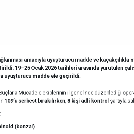
 sağlanması amacıyla uyuşturucu madde ve kaçakçılıkla
rildi. 19–25 Ocak 2026 tarihleri arasında yürütülen çal
da uyuşturucu madde ele geçirildi.
Suçlarla Mücadele ekiplerinin il genelinde düzenlediği ope
den
109’u serbest bırakılırken
,
8 kişi adli kontrol
şartıyla sal
:
inoid (bonzai)