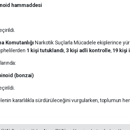
binoid hammaddesi
çirildi.
ma Komutanlığı
Narkotik Suçlarla Mücadele ekiplerince yür
şüphelilerden
1 kişi tutuklandı
,
3 kişi adli kontrolle
,
19 kişi 
arında:
inoid (bonzai)
çirildi.
elenin kararlılıkla sürdürüleceğini vurgularken, toplumun 