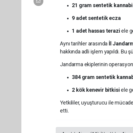
21 gram sentetik kanna
9 adet sentetik ecza
1 adet hassas terazi
ele ge
Aynı tarihler arasında
İl Jandar
hakkında adli işlem yapıldı. Bu 
Jandarma ekiplerinin operasyonl
384 gram sentetik kannab
2 kök kenevir bitkisi
ele ge
Yetkililer, uyuşturucu ile mücad
etti.