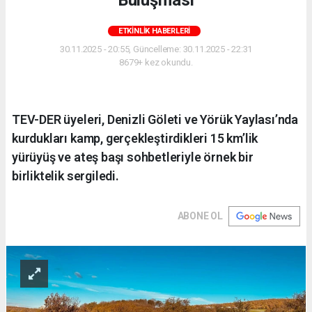
Buluşması
ETKINLIK HABERLERI
30.11.2025 - 20:55, Güncelleme: 30.11.2025 - 22:31
8679+ kez okundu.
TEV-DER üyeleri, Denizli Göleti ve Yörük Yaylası’nda
kurdukları kamp, gerçekleştirdikleri 15 km’lik
yürüyüş ve ateş başı sohbetleriyle örnek bir
birliktelik sergiledi.
ABONE OL