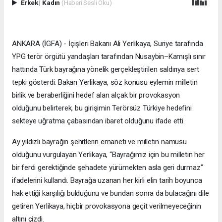
Erkek
|
Kadın
(Haberi Sesli Oku)
ANKARA (İGFA) - İçişleri Bakanı Ali Yerlikaya, Suriye tarafında
YPG terör örgütü yandaşları tarafından Nusaybin–Kamışlı sınır
hattında Türk bayrağına yönelik gerçekleştirilen saldırıya sert
tepki gösterdi. Bakan Yerlikaya, söz konusu eylemin milletin
birlik ve beraberliğini hedef alan alçak bir provokasyon
olduğunu belirterek, bu girişimin Terörsüz Türkiye hedefini
sekteye uğratma çabasından ibaret olduğunu ifade etti.
Ay yıldızlı bayrağın şehitlerin emaneti ve milletin namusu
olduğunu vurgulayan Yerlikaya, “Bayrağımız için bu milletin her
bir ferdi gerektiğinde şehadete yürümekten asla geri durmaz”
ifadelerini kullandı. Bayrağa uzanan her kirli elin tarih boyunca
hak ettiği karşılığı bulduğunu ve bundan sonra da bulacağını dile
getiren Yerlikaya, hiçbir provokasyona geçit verilmeyeceğinin
altını çizdi.