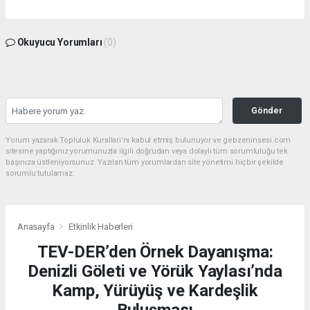
Okuyucu Yorumları
(0)
Gönder
Yorum yazarak Topluluk Kuralları’nı kabul etmiş bulunuyor ve gebzeninsesi.com
sitesine yaptığınız yorumunuzla ilgili doğrudan veya dolaylı tüm sorumluluğu tek
başınıza üstleniyorsunuz. Yazılan tüm yorumlardan site yönetimi hiçbir şekilde
sorumlu tutulamaz.
Anasayfa
Etkinlik Haberleri
TEV-DER’den Örnek Dayanışma:
Denizli Göleti ve Yörük Yaylası’nda
Kamp, Yürüyüş ve Kardeşlik