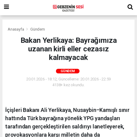
Anasayfa
Gündem
Bakan Yerlikaya: Bayrağımıza
uzanan kirli eller cezasız
kalmayacak
GÜNDEM
20.01.2026 - 18:12, Güncelleme: 20.01.2026 - 22:59
4138+ kez okundu.
İçişleri Bakanı Ali Yerlikaya, Nusaybin–Kamışlı sınır
hattında Türk bayrağına yönelik YPG yandaşları
tarafından gerçekleştirilen saldırıyı lanetleyerek,
provokasyonlara karşı milletin daha da