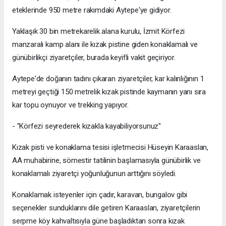
eteklerinde 950 metre rakımdaki Aytepe'ye gidiyor.
Yaklaşık 30 bin metrekarelik alana kurulu, İzmit Körfezi
manzaralı kamp alanı ile kızak pistine giden konaklamalı ve
günübirlikçi ziyaretçiler, burada keyifli vakit geçiriyor.
Aytepe'de doğanın tadını çıkaran ziyaretçiler, kar kalınlığının 1
metreyi geçtiği 150 metrelik kızak pistinde kaymanın yanı sıra
kar topu oynuyor ve trekking yapıyor.
- "Körfezi seyrederek kızakla kayabiliyorsunuz"
Kızak pisti ve konaklama tesisi işletmecisi Hüseyin Karaaslan,
AA muhabirine, sömestir tatilinin başlamasıyla günübirlik ve
konaklamalı ziyaretçi yoğunluğunun arttığını söyledi.
Konaklamak isteyenler için çadır, karavan, bungalov gibi
seçenekler sunduklarını dile getiren Karaaslan, ziyaretçilerin
serpme köy kahvaltısıyla güne başladıktan sonra kızak