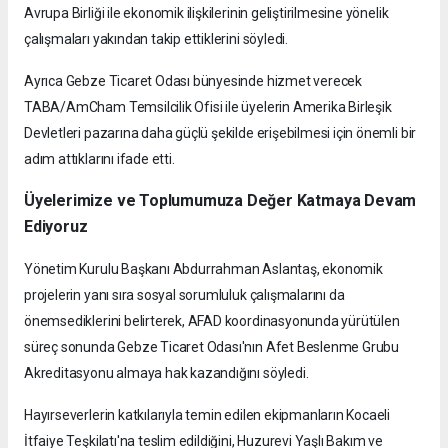
Avrupa Birliği ile ekonomik ilişkilerinin geliştirilmesine yönelik
çalışmaları yakından takip ettiklerini söyledi.
Ayrıca Gebze Ticaret Odası bünyesinde hizmet verecek
TABA/AmCham Temsilcilik Ofisi ile üyelerin Amerika Birleşik
Devletleri pazarına daha güçlü şekilde erişebilmesi için önemli bir
adım attıklarını ifade etti.
Üyelerimize ve Toplumumuza Değer Katmaya Devam
Ediyoruz
Yönetim Kurulu Başkanı Abdurrahman Aslantaş, ekonomik
projelerin yanı sıra sosyal sorumluluk çalışmalarını da
önemsediklerini belirterek, AFAD koordinasyonunda yürütülen
süreç sonunda Gebze Ticaret Odası'nın Afet Beslenme Grubu
Akreditasyonu almaya hak kazandığını söyledi.
Hayırseverlerin katkılarıyla temin edilen ekipmanların Kocaeli
İtfaiye Teşkilatı'na teslim edildiğini, Huzurevi Yaşlı Bakım ve