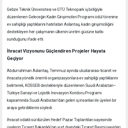
Gebze Teknik Üniversitesi ve GTÜ Teknopark iş birliğiyle
düzenlenen Geleceğin Kadın Girişimcileri Programı ödül törenine
ev sahipliği yaptıklarını hatırlatan Aslantaş, kadın girişimciliğini
destekleyen her çalışmanın ülkenin üretim gücüne katkı
sunduğunu ifade etti.
İhracat Vizyonunu Güçlendiren Projeler Hayata
Geçiyor
Abdurrahman Aslantaş, Temmuz ayında uluslararası ticaret ve
ihracata yönelik önemli organizasyonlara ev sahipliği yaptıklarını
belirterek, KOSGEB destekleriyle düzenlenen Suudi Arabistan–
Türkiye Sanayi ve Lojistik İnovasyon Koridoru Programı
kapsamında Suudi Arabistan'dan gelen iş insanları ile üyeleri bir
araya getirdiklerini söyledi.
İhracat odaklı sürdürülen Hedef Pazar Toplantıları sayesinde
üyelerin Ticaret Bakanlığı'nın yurt dışındaki Ticaret Başmüşavirleri