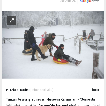
ABONE OL
Erkek
|
Kadın
(Haberi Sesli Oku)
Turizm tesisi işletmecisi Hüseyin Karaaslan:- "Sömestir
tatilindeki çocuklar, Aytepe'de kar mutluluğunu çok güzel