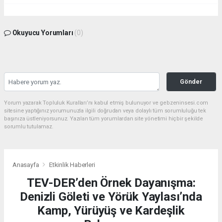
Okuyucu Yorumları
(0)
Gönder
Yorum yazarak Topluluk Kuralları’nı kabul etmiş bulunuyor ve gebzeninsesi.com
sitesine yaptığınız yorumunuzla ilgili doğrudan veya dolaylı tüm sorumluluğu tek
başınıza üstleniyorsunuz. Yazılan tüm yorumlardan site yönetimi hiçbir şekilde
sorumlu tutulamaz.
Anasayfa
Etkinlik Haberleri
TEV-DER’den Örnek Dayanışma:
Denizli Göleti ve Yörük Yaylası’nda
Kamp, Yürüyüş ve Kardeşlik