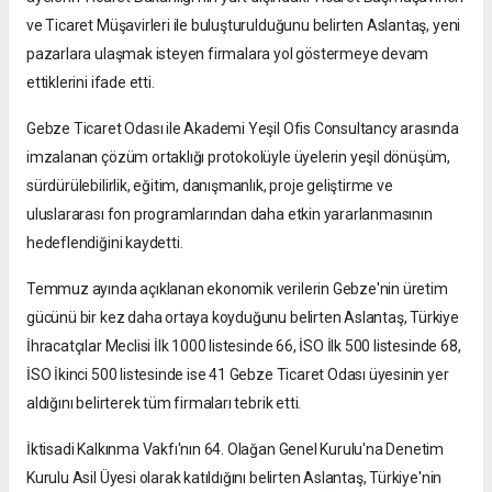
ve Ticaret Müşavirleri ile buluşturulduğunu belirten Aslantaş, yeni
pazarlara ulaşmak isteyen firmalara yol göstermeye devam
ettiklerini ifade etti.
Gebze Ticaret Odası ile Akademi Yeşil Ofis Consultancy arasında
imzalanan çözüm ortaklığı protokolüyle üyelerin yeşil dönüşüm,
sürdürülebilirlik, eğitim, danışmanlık, proje geliştirme ve
uluslararası fon programlarından daha etkin yararlanmasının
hedeflendiğini kaydetti.
Temmuz ayında açıklanan ekonomik verilerin Gebze'nin üretim
gücünü bir kez daha ortaya koyduğunu belirten Aslantaş, Türkiye
İhracatçılar Meclisi İlk 1000 listesinde 66, İSO İlk 500 listesinde 68,
İSO İkinci 500 listesinde ise 41 Gebze Ticaret Odası üyesinin yer
aldığını belirterek tüm firmaları tebrik etti.
İktisadi Kalkınma Vakfı'nın 64. Olağan Genel Kurulu'na Denetim
Kurulu Asil Üyesi olarak katıldığını belirten Aslantaş, Türkiye'nin