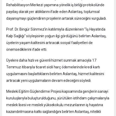
Rehabilitasyon Merkezi yapımına yönelik iş birliği protokolünde
paydaş olarak yer aldıklarını ifade eden Aslantaş, toplumsal
dayanışmayı güçlendiren projelerin artarak süreceğini vurguladı.
Prof. Dr. Bingür Sönmez'in katılımıyla düzenlenen "İş Hayatında
Kalp Sağlığı" söyleşisinin yoğun ilgi gördüğünü belirten Aslantaş,
üyelerin yaşam kalitesini artıracak sosyal faaliyetleri de
önemsediklerini ifade etti.
Üyelere daha hızlı ve güvenli hizmet sunmak amacıyla 17
Temmuz itibarıyla ticaret sicili harç ödemelerinde kredi kartı
uygulamasını başlattıklarını belirten Aslantaş, hizmet kalitesini
artıracak yeni uygulamaların devam edeceğini söyledi.
Mesleki Eğitim Güçlendirme Projesi kapsamında gençlerin sanayi
kuruluşlarıyla buluşturulduğunu, yürütülen istihdam çalışmalarıyla
meslek lisesi ve meslek yüksekokulu mezunlarının iş hayatına
kazandırılmasına katkı sağlandığını belirten Aslantaş, nitelikli