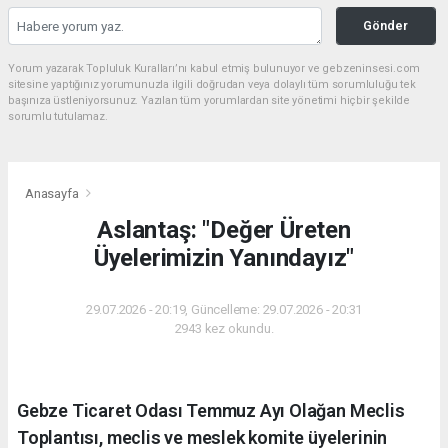
Gönder
Yorum yazarak Topluluk Kuralları’nı kabul etmiş bulunuyor ve gebzeninsesi.com
sitesine yaptığınız yorumunuzla ilgili doğrudan veya dolaylı tüm sorumluluğu tek
başınıza üstleniyorsunuz. Yazılan tüm yorumlardan site yönetimi hiçbir şekilde
sorumlu tutulamaz.
Anasayfa
Aslantaş: "Değer Üreten
Üyelerimizin Yanındayız"
29.07.2026 - 20:19, Güncelleme: 29.07.2026 - 20:31
2943 kez okundu.
Gebze Ticaret Odası Temmuz Ayı Olağan Meclis
Toplantısı, meclis ve meslek komite üyelerinin