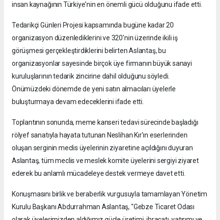
insan kaynağının Türkiye'nin en önemli gücü olduğunu ifade etti.
Tedarikçi Günleri Projesi kapsamında bugüne kadar 20
organizasyon düzenlediklerini ve 320'nin üzerinde ikili iş
görüşmesi gerçekleştirdiklerini belirten Aslantaş, bu
organizasyonlar sayesinde birçok üye firmanın büyük sanayi
kuruluşlarının tedarik zincirine dahil olduğunu söyledi.
Önümüzdeki dönemde de yeni satın almacıları üyelerle
buluşturmaya devam edeceklerini ifade etti.
Toplantının sonunda, meme kanseri tedavi sürecinde başladığı
rölyef sanatıyla hayata tutunan Neslihan Kır'ın eserlerinden
oluşan serginin meclis üyelerinin ziyaretine açıldığını duyuran
Aslantaş, tüm meclis ve meslek komite üyelerini sergiyi ziyaret
ederek bu anlamlı mücadeleye destek vermeye davet etti.
Konuşmasını birlik ve beraberlik vurgusuyla tamamlayan Yönetim
Kurulu Başkanı Abdurrahman Aslantaş, "Gebze Ticaret Odası
olarak üyelerimizden aldığımız güçle üretimi, ihracatı, yatırımı ve