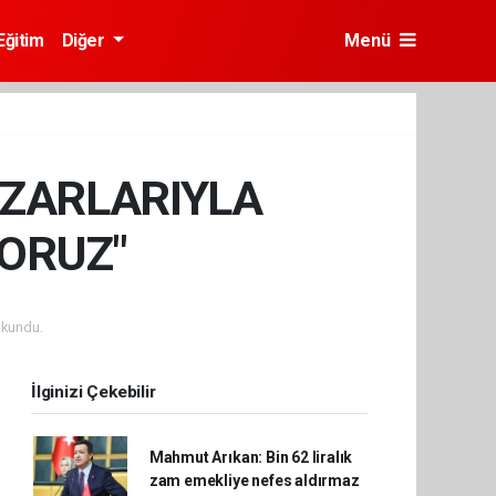
Eğitim
Diğer
Menü
AZARLARIYLA
ORUZ"
okundu.
İlginizi Çekebilir
Mahmut Arıkan: Bin 62 liralık
zam emekliye nefes aldırmaz