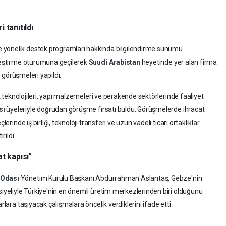
 tanıtıldı
 yönelik destek programları hakkında bilgilendirme sunumu
şleştirme oturumuna geçilerek
Suudi Arabistan
heyetinde yer alan firma
ş görüşmeleri yapıldı.
ık teknolojileri, yapı malzemeleri ve perakende sektörlerinde faaliyet
sı
üyeleriyle doğrudan görüşme fırsatı buldu. Görüşmelerde ihracat
erinde iş birliği, teknoloji transferi ve uzun vadeli ticari ortaklıklar
rildi.
t kapısı"
 Odası
Yönetim Kurulu Başkanı Abdurrahman Aslantaş, Gebze'nin
siyeliyle Türkiye'nin en önemli üretim merkezlerinden biri olduğunu
rlara taşıyacak çalışmalara öncelik verdiklerini ifade etti.