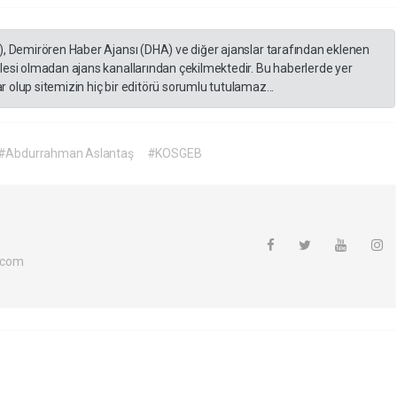
), Demirören Haber Ajansı (DHA) ve diğer ajanslar tarafından eklenen
lesi olmadan ajans kanallarından çekilmektedir. Bu haberlerde yer
 olup sitemizin hiç bir editörü sorumlu tutulamaz...
#Abdurrahman Aslantaş
#KOSGEB
.com