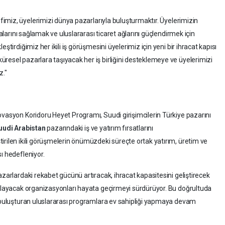
imiz, üyelerimizi dünya pazarlarıyla buluşturmaktır. Üyelerimizin
malarını sağlamak ve uluslararası ticaret ağlarını güçlendirmek için
ştirdiğimiz her ikili iş görüşmesini üyelerimiz için yeni bir ihracat kapısı
resel pazarlara taşıyacak her iş birliğini desteklemeye ve üyelerimizi
z."
ovasyon Koridoru Heyet Programı, Suudi girişimcilerin Türkiye pazarını
uudi Arabistan
pazarındaki iş ve yatırım fırsatlarını
irilen ikili görüşmelerin önümüzdeki süreçte ortak yatırım, üretim ve
ı hedefleniyor.
azarlardaki rekabet gücünü artıracak, ihracat kapasitesini geliştirecek
ağlayacak organizasyonları hayata geçirmeyi sürdürüyor. Bu doğrultuda
a buluşturan uluslararası programlara ev sahipliği yapmaya devam