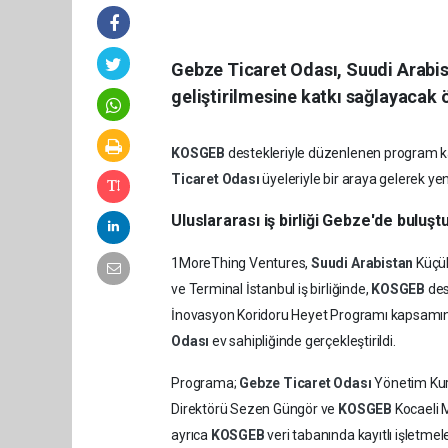
Gebze Ticaret Odası, Suudi Arabista
geliştirilmesine katkı sağlayacak ö
KOSGEB
destekleriyle düzenlenen program ka
Ticaret Odası
üyeleriyle bir araya gelerek yeni 
Uluslararası iş birliği Gebze'de buluşt
1MoreThing Ventures,
Suudi Arabistan
Küçük
ve Terminal İstanbul iş birliğinde,
KOSGEB
des
İnovasyon Koridoru Heyet Programı kapsam
Odası
ev sahipliğinde gerçekleştirildi.
Programa;
Gebze Ticaret Odası
Yönetim Kuru
Direktörü Sezen Güngör ve
KOSGEB
Kocaeli 
ayrıca
KOSGEB
veri tabanında kayıtlı işletmele