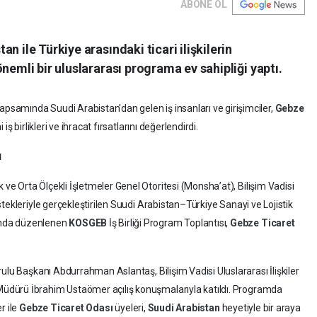
ABONE OL
n ile Türkiye arasındaki ticari ilişkilerin
nemli bir uluslararası programa ev sahipliği yaptı.
psamında Suudi Arabistan'dan gelen iş insanları ve girişimciler,
Gebze
iş birlikleri ve ihracat fırsatlarını değerlendirdi.
u
 ve Orta Ölçekli İşletmeler Genel Otoritesi (Monsha’at), Bilişim Vadisi
tekleriyle gerçekleştirilen Suudi Arabistan–Türkiye Sanayi ve Lojistik
ında düzenlenen
KOSGEB
İş Birliği Program Toplantısı,
Gebze Ticaret
lu Başkanı Abdurrahman Aslantaş, Bilişim Vadisi Uluslararası İlişkiler
Müdürü İbrahim Ustaömer açılış konuşmalarıyla katıldı. Programda
r ile
Gebze Ticaret Odası
üyeleri,
Suudi Arabistan
heyetiyle bir araya