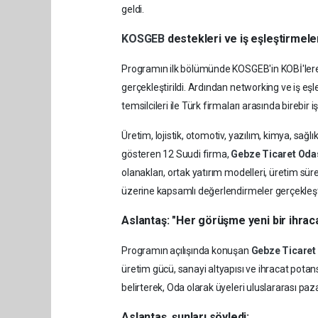
geldi.
KOSGEB
destekleri ve iş eşleştirmeleri
Programın ilk bölümünde KOSGEB'in KOBİ'lere
gerçekleştirildi. Ardından networking ve iş e
temsilcileri ile Türk firmaları arasında birebir i
Üretim, lojistik, otomotiv, yazılım, kimya, sağl
gösteren 12 Suudi firma,
Gebze Ticaret Oda
olanakları, ortak yatırım modelleri, üretim süreçl
üzerine kapsamlı değerlendirmeler gerçekleşti
Aslantaş: "Her görüşme yeni bir ihraca
Programın açılışında konuşan
Gebze Ticaret
üretim gücü, sanayi altyapısı ve ihracat potan
belirterek, Oda olarak üyeleri uluslararası paza
Aslantaş, şunları söyledi: