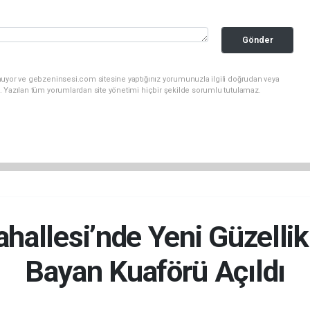
Gönder
nuyor ve gebzeninsesi.com sitesine yaptığınız yorumunuzla ilgili doğrudan veya
. Yazılan tüm yorumlardan site yönetimi hiçbir şekilde sorumlu tutulamaz.
hallesi’nde Yeni Güzellik
Bayan Kuaförü Açıldı