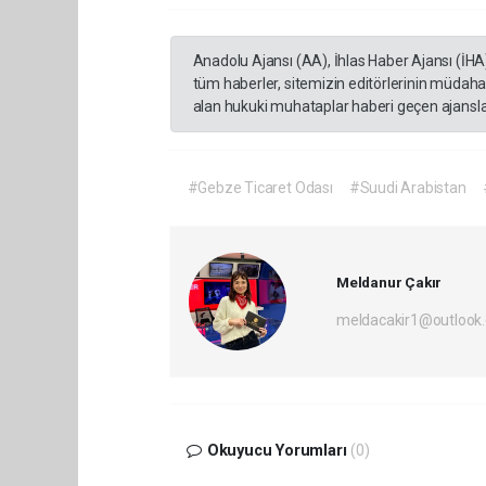
Anadolu Ajansı (AA), İhlas Haber Ajansı (İHA
tüm haberler, sitemizin editörlerinin müdaha
alan hukuki muhataplar haberi geçen ajanslar
#Gebze Ticaret Odası
#Suudi Arabistan
Meldanur Çakır
meldacakir1@outlook
Okuyucu Yorumları
(0)