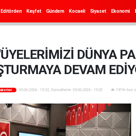
Editörden
Keşfet
Gündem
Kocaeli
Siyaset
Ekonomi
"ÜYELERİMİZİ DÜNYA P
ŞTURMAYA DEVAM EDİY
30.06.2026 - 19:32, Güncelleme: 30.06.2026 - 19:32
1974+ kez 
Haberleri