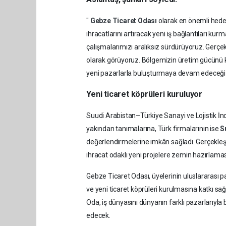
"
Gebze Ticaret Odası
olarak en önemli hedef
ihracatlarını artıracak yeni iş bağlantıları kur
çalışmalarımızı aralıksız sürdürüyoruz. Gerçekle
olarak görüyoruz. Bölgemizin üretim gücünü kü
yeni pazarlarla buluşturmaya devam edeceği
Yeni ticaret köprüleri kuruluyor
Suudi Arabistan–Türkiye Sanayi ve Lojistik İn
yakından tanımalarına, Türk firmalarının ise
S
değerlendirmelerine imkân sağladı. Gerçekleşt
ihracat odaklı yeni projelere zemin hazırlamas
Gebze Ticaret Odası, üyelerinin uluslararası p
ve yeni ticaret köprüleri kurulmasına katkı s
Oda, iş dünyasını dünyanın farklı pazarlarıyl
edecek.