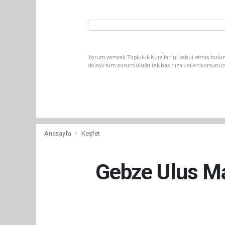
Yorum yazarak Topluluk Kuralları’nı kabul etmiş bulu
dolaylı tüm sorumluluğu tek başınıza üstleniyorsunuz
Anasayfa
Keşfet
Gebze Ulus Ma