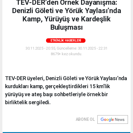
TEV-DER’den Örnek Dayanışma:
Denizli Göleti ve Yörük Yaylası’nda
Kamp, Yürüyüş ve Kardeşlik
Buluşması
ETKINLIK HABERLERI
30.11.2025 - 20:55, Güncelleme: 30.11.2025 - 22:31
8679+ kez okundu.
TEV-DER üyeleri, Denizli Göleti ve Yörük Yaylası’nda
kurdukları kamp, gerçekleştirdikleri 15 km’lik
yürüyüş ve ateş başı sohbetleriyle örnek bir
birliktelik sergiledi.
ABONE OL