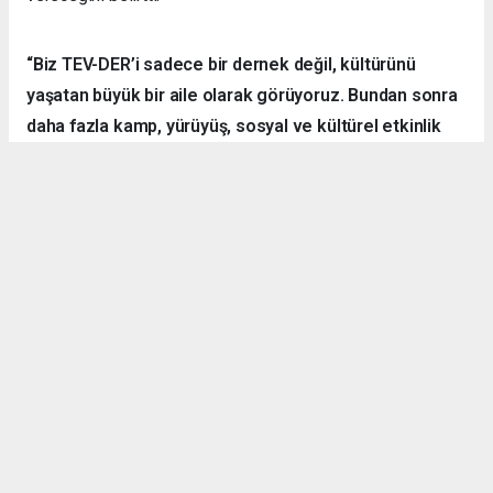
“Biz TEV-DER’i sadece bir dernek değil, kültürünü
yaşatan büyük bir aile olarak görüyoruz. Bundan sonra
daha fazla kamp, yürüyüş, sosyal ve kültürel etkinlik
organize ederek hemşehrilerimizle dayanışmayı
sürdüreceğiz.”
Örnek Dernekçilik Modeli
Gerçekleştirilen organizasyon, disiplinli yapısı, güçlü
iletişim ortamı ve katılımcılar arasındaki dayanışma ruhuyla
bölgedeki derneklere örnek bir çalışma olarak gösterildi.
TEV-DER üyeleri hem spor yaptı, hem sosyalleşti hem de
doğanın içerisinde kardeşlik bağlarını pekiştirdi.
Denizli Göleti’nde başlayan ve Yörük Yaylası’nda sonlanan
etkinlikte ateş başında kurulan sohbet halkası ise