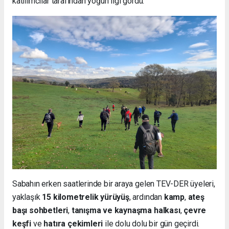
katılımcılar tarafından yoğun ilgi gördü.
Sabahın erken saatlerinde bir araya gelen TEV-DER üyeleri,
yaklaşık
15 kilometrelik yürüyüş
, ardından
kamp
,
ateş
başı sohbetleri
,
tanışma ve kaynaşma halkası
,
çevre
keşfi
ve
hatıra çekimleri
ile dolu dolu bir gün geçirdi.