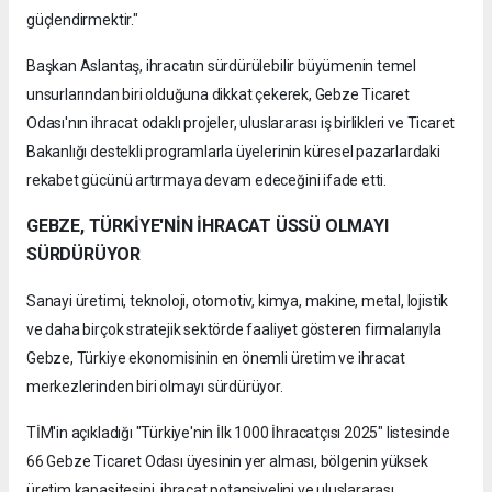
güçlendirmektir."
Başkan Aslantaş, ihracatın sürdürülebilir büyümenin temel
unsurlarından biri olduğuna dikkat çekerek, Gebze Ticaret
Odası'nın ihracat odaklı projeler, uluslararası iş birlikleri ve Ticaret
Bakanlığı destekli programlarla üyelerinin küresel pazarlardaki
rekabet gücünü artırmaya devam edeceğini ifade etti.
GEBZE, TÜRKİYE'NİN İHRACAT ÜSSÜ OLMAYI
SÜRDÜRÜYOR
Sanayi üretimi, teknoloji, otomotiv, kimya, makine, metal, lojistik
ve daha birçok stratejik sektörde faaliyet gösteren firmalarıyla
Gebze, Türkiye ekonomisinin en önemli üretim ve ihracat
merkezlerinden biri olmayı sürdürüyor.
TİM'in açıkladığı "Türkiye'nin İlk 1000 İhracatçısı 2025" listesinde
66 Gebze Ticaret Odası üyesinin yer alması, bölgenin yüksek
üretim kapasitesini, ihracat potansiyelini ve uluslararası