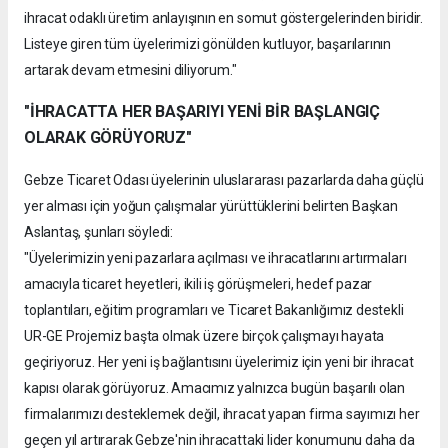
ihracat odaklı üretim anlayışının en somut göstergelerinden biridir.
Listeye giren tüm üyelerimizi gönülden kutluyor, başarılarının
artarak devam etmesini diliyorum."
"İHRACATTA HER BAŞARIYI YENİ BİR BAŞLANGIÇ
OLARAK GÖRÜYORUZ"
Gebze Ticaret Odası üyelerinin uluslararası pazarlarda daha güçlü
yer alması için yoğun çalışmalar yürüttüklerini belirten Başkan
Aslantaş, şunları söyledi:
"Üyelerimizin yeni pazarlara açılması ve ihracatlarını artırmaları
amacıyla ticaret heyetleri, ikili iş görüşmeleri, hedef pazar
toplantıları, eğitim programları ve Ticaret Bakanlığımız destekli
UR-GE Projemiz başta olmak üzere birçok çalışmayı hayata
geçiriyoruz. Her yeni iş bağlantısını üyelerimiz için yeni bir ihracat
kapısı olarak görüyoruz. Amacımız yalnızca bugün başarılı olan
firmalarımızı desteklemek değil, ihracat yapan firma sayımızı her
geçen yıl artırarak Gebze'nin ihracattaki lider konumunu daha da