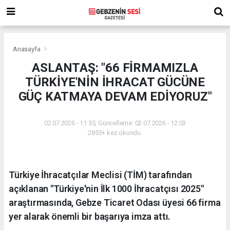
Anasayfa
ASLANTAŞ: "66 FİRMAMIZLA
TÜRKİYE'NİN İHRACAT GÜCÜNE
GÜÇ KATMAYA DEVAM EDİYORUZ"
02.07.2026 - 11:55, Güncelleme: 02.07.2026 - 12:03
2853+ kez okundu.
Türkiye İhracatçılar Meclisi (TİM) tarafından
açıklanan "Türkiye'nin İlk 1000 İhracatçısı 2025"
araştırmasında, Gebze Ticaret Odası üyesi 66 firma
yer alarak önemli bir başarıya imza attı.