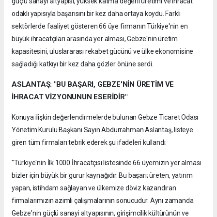
güçlü sanayi altyapısı, yüksek katma değerli üretimi ve ihracat
odaklı yapısıyla başarısını bir kez daha ortaya koydu. Farklı
sektörlerde faaliyet gösteren 66 üye firmanın Türkiye'nin en
büyük ihracatçıları arasında yer alması, Gebze'nin üretim
kapasitesini, uluslararası rekabet gücünü ve ülke ekonomisine
sağladığı katkıyı bir kez daha gözler önüne serdi.
ASLANTAŞ: "BU BAŞARI, GEBZE'NİN ÜRETİM VE
İHRACAT VİZYONUNUN ESERİDİR"
Konuya ilişkin değerlendirmelerde bulunan Gebze Ticaret Odası
Yönetim Kurulu Başkanı Sayın Abdurrahman Aslantaş, listeye
giren tüm firmaları tebrik ederek şu ifadeleri kullandı:
"Türkiye'nin İlk 1000 İhracatçısı listesinde 66 üyemizin yer alması
bizler için büyük bir gurur kaynağıdır. Bu başarı; üreten, yatırım
yapan, istihdam sağlayan ve ülkemize döviz kazandıran
firmalarımızın azimli çalışmalarının sonucudur. Aynı zamanda
Gebze'nin güçlü sanayi altyapısının, girişimcilik kültürünün ve