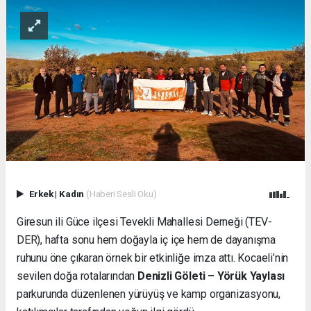
Erkek
|
Kadın
(Haberi Sesli Oku)
Giresun ili Güce ilçesi Tevekli Mahallesi Derneği (TEV-
DER), hafta sonu hem doğayla iç içe hem de dayanışma
ruhunu öne çıkaran örnek bir etkinliğe imza attı. Kocaeli’nin
sevilen doğa rotalarından
Denizli Göleti – Yörük Yaylası
parkurunda düzenlenen yürüyüş ve kamp organizasyonu,