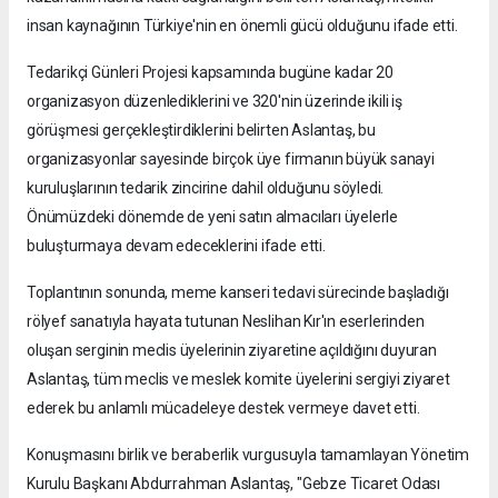
insan kaynağının Türkiye'nin en önemli gücü olduğunu ifade etti.
Tedarikçi Günleri Projesi kapsamında bugüne kadar 20
organizasyon düzenlediklerini ve 320'nin üzerinde ikili iş
görüşmesi gerçekleştirdiklerini belirten Aslantaş, bu
organizasyonlar sayesinde birçok üye firmanın büyük sanayi
kuruluşlarının tedarik zincirine dahil olduğunu söyledi.
Önümüzdeki dönemde de yeni satın almacıları üyelerle
buluşturmaya devam edeceklerini ifade etti.
Toplantının sonunda, meme kanseri tedavi sürecinde başladığı
rölyef sanatıyla hayata tutunan Neslihan Kır'ın eserlerinden
oluşan serginin meclis üyelerinin ziyaretine açıldığını duyuran
Aslantaş, tüm meclis ve meslek komite üyelerini sergiyi ziyaret
ederek bu anlamlı mücadeleye destek vermeye davet etti.
Konuşmasını birlik ve beraberlik vurgusuyla tamamlayan Yönetim
Kurulu Başkanı Abdurrahman Aslantaş, "Gebze Ticaret Odası