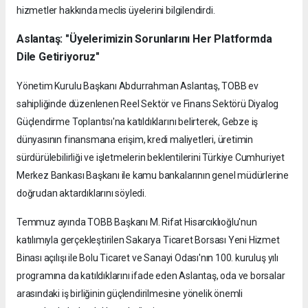
hizmetler hakkında meclis üyelerini bilgilendirdi.
Aslantaş: "Üyelerimizin Sorunlarını Her Platformda
Dile Getiriyoruz"
Yönetim Kurulu Başkanı Abdurrahman Aslantaş, TOBB ev
sahipliğinde düzenlenen Reel Sektör ve Finans Sektörü Diyalog
Güçlendirme Toplantısı'na katıldıklarını belirterek, Gebze iş
dünyasının finansmana erişim, kredi maliyetleri, üretimin
sürdürülebilirliği ve işletmelerin beklentilerini Türkiye Cumhuriyet
Merkez Bankası Başkanı ile kamu bankalarının genel müdürlerine
doğrudan aktardıklarını söyledi.
Temmuz ayında TOBB Başkanı M. Rifat Hisarcıklıoğlu'nun
katılımıyla gerçekleştirilen Sakarya Ticaret Borsası Yeni Hizmet
Binası açılışı ile Bolu Ticaret ve Sanayi Odası'nın 100. kuruluş yılı
programına da katıldıklarını ifade eden Aslantaş, oda ve borsalar
arasındaki iş birliğinin güçlendirilmesine yönelik önemli