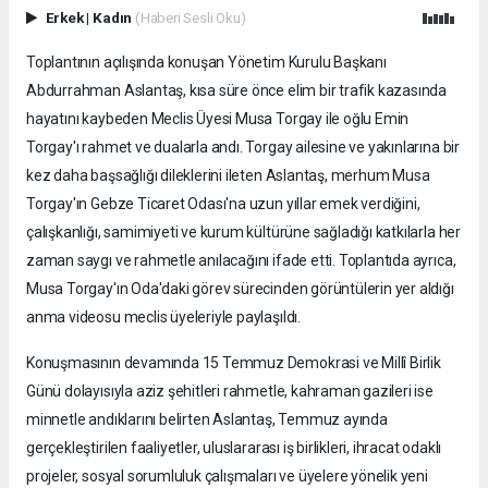
Erkek
|
Kadın
(Haberi Sesli Oku)
Toplantının açılışında konuşan Yönetim Kurulu Başkanı
Abdurrahman Aslantaş, kısa süre önce elim bir trafik kazasında
hayatını kaybeden Meclis Üyesi Musa Torgay ile oğlu Emin
Torgay'ı rahmet ve dualarla andı. Torgay ailesine ve yakınlarına bir
kez daha başsağlığı dileklerini ileten Aslantaş, merhum Musa
Torgay'ın Gebze Ticaret Odası'na uzun yıllar emek verdiğini,
çalışkanlığı, samimiyeti ve kurum kültürüne sağladığı katkılarla her
zaman saygı ve rahmetle anılacağını ifade etti. Toplantıda ayrıca,
Musa Torgay'ın Oda'daki görev sürecinden görüntülerin yer aldığı
anma videosu meclis üyeleriyle paylaşıldı.
Konuşmasının devamında 15 Temmuz Demokrasi ve Millî Birlik
Günü dolayısıyla aziz şehitleri rahmetle, kahraman gazileri ise
minnetle andıklarını belirten Aslantaş, Temmuz ayında
gerçekleştirilen faaliyetler, uluslararası iş birlikleri, ihracat odaklı
projeler, sosyal sorumluluk çalışmaları ve üyelere yönelik yeni