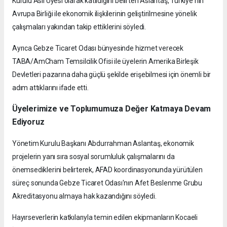
Kurulu Asil Üyesi olarak katıldığını belirten Aslantaş, Türkiye'nin
Avrupa Birliği ile ekonomik ilişkilerinin geliştirilmesine yönelik
çalışmaları yakından takip ettiklerini söyledi.
Ayrıca Gebze Ticaret Odası bünyesinde hizmet verecek
TABA/AmCham Temsilcilik Ofisi ile üyelerin Amerika Birleşik
Devletleri pazarına daha güçlü şekilde erişebilmesi için önemli bir
adım attıklarını ifade etti.
Üyelerimize ve Toplumumuza Değer Katmaya Devam
Ediyoruz
Yönetim Kurulu Başkanı Abdurrahman Aslantaş, ekonomik
projelerin yanı sıra sosyal sorumluluk çalışmalarını da
önemsediklerini belirterek, AFAD koordinasyonunda yürütülen
süreç sonunda Gebze Ticaret Odası'nın Afet Beslenme Grubu
Akreditasyonu almaya hak kazandığını söyledi.
Hayırseverlerin katkılarıyla temin edilen ekipmanların Kocaeli