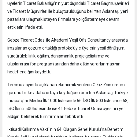
üyelerin Ticaret Bakanlığı'nın yurt dışındaki Ticaret Başmüşavirleri
ve Ticaret Müşavirleri ile buluşturulduğunu belirten Aslantaş, yeni
pazarlara ulaşmak isteyen firmalara yol göstermeye devam
ettiklerini ifade etti.
Gebze Ticaret Odası ile Akademi Yeşil Ofis Consultancy arasında
imzalanan çözüm ortaklığı protokolüyle üyelerin yeşil dönüşüm,
sürdürülebilirlik, eğitim, danışmanlık, proje geliştirme ve
uluslararası fon programlarından daha etkin yararlanmasının
hedeflendiğini kaydetti.
Temmuz ayında açıklanan ekonomik verilerin Gebze'nin üretim
gücünü bir kez daha ortaya koyduğunu belirten Aslantaş, Türkiye
İhracatçılar Meclisi İlk 1000 listesinde 66, İSO İlk 500 listesinde 68,
İSO İkinci 500 listesinde ise 41 Gebze Ticaret Odası üyesinin yer
aldığını belirterek tüm firmaları tebrik etti.
İktisadi Kalkınma Vakfı'nın 64. Olağan Genel Kurulu'na Denetim