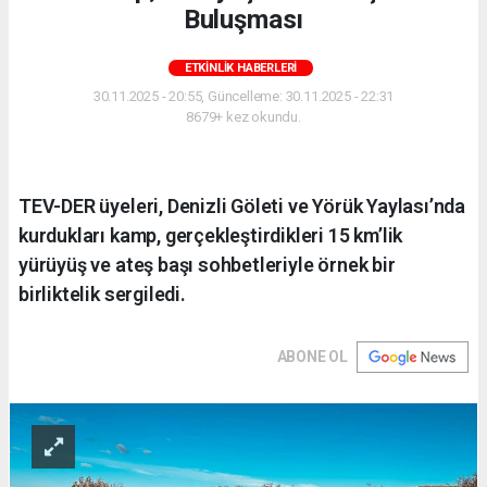
Buluşması
ETKINLIK HABERLERI
30.11.2025 - 20:55, Güncelleme: 30.11.2025 - 22:31
8679+ kez okundu.
TEV-DER üyeleri, Denizli Göleti ve Yörük Yaylası’nda
kurdukları kamp, gerçekleştirdikleri 15 km’lik
yürüyüş ve ateş başı sohbetleriyle örnek bir
birliktelik sergiledi.
ABONE OL