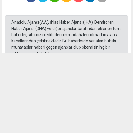
Anadolu Ajansı (AA), İhlas Haber Ajansı (İHA), Demirören
Haber Ajansı (DHA) ve diğer ajanslar tarafından eklenen tüm
haberler, sitemizin editörlerinin müdahalesi olmadan ajans
kanallarından çekilmektedir. Bu haberlerde yer alan hukuki
muhataplar haberi geçen ajanslar olup sitemizin hiç bir
editörü sorumlu tutulamaz...
#Abdurrahman Aslantaş
#Gebze Ticaret Odası
#Meclis
#Toplantı
Meldanur Çakır
meldacakir1@outlook.com