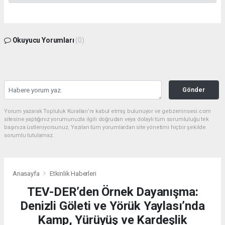
Okuyucu Yorumları
(0)
Gönder
Yorum yazarak Topluluk Kuralları’nı kabul etmiş bulunuyor ve gebzeninsesi.com
sitesine yaptığınız yorumunuzla ilgili doğrudan veya dolaylı tüm sorumluluğu tek
başınıza üstleniyorsunuz. Yazılan tüm yorumlardan site yönetimi hiçbir şekilde
sorumlu tutulamaz.
Anasayfa
Etkinlik Haberleri
TEV-DER’den Örnek Dayanışma:
Denizli Göleti ve Yörük Yaylası’nda
Kamp, Yürüyüş ve Kardeşlik