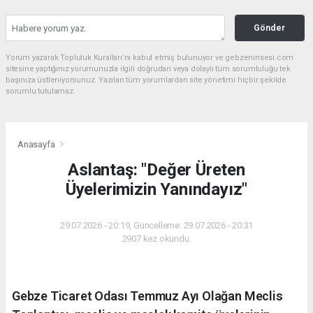
Gönder
Yorum yazarak Topluluk Kuralları’nı kabul etmiş bulunuyor ve gebzeninsesi.com
sitesine yaptığınız yorumunuzla ilgili doğrudan veya dolaylı tüm sorumluluğu tek
başınıza üstleniyorsunuz. Yazılan tüm yorumlardan site yönetimi hiçbir şekilde
sorumlu tutulamaz.
Anasayfa
Aslantaş: "Değer Üreten
Üyelerimizin Yanındayız"
29.07.2026 - 20:19, Güncelleme: 29.07.2026 - 20:31
2907 kez okundu.
Gebze Ticaret Odası Temmuz Ayı Olağan Meclis