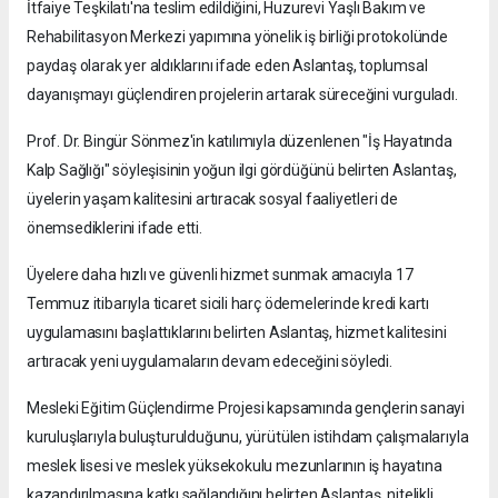
İtfaiye Teşkilatı'na teslim edildiğini, Huzurevi Yaşlı Bakım ve
Rehabilitasyon Merkezi yapımına yönelik iş birliği protokolünde
paydaş olarak yer aldıklarını ifade eden Aslantaş, toplumsal
dayanışmayı güçlendiren projelerin artarak süreceğini vurguladı.
Prof. Dr. Bingür Sönmez'in katılımıyla düzenlenen "İş Hayatında
Kalp Sağlığı" söyleşisinin yoğun ilgi gördüğünü belirten Aslantaş,
üyelerin yaşam kalitesini artıracak sosyal faaliyetleri de
önemsediklerini ifade etti.
Üyelere daha hızlı ve güvenli hizmet sunmak amacıyla 17
Temmuz itibarıyla ticaret sicili harç ödemelerinde kredi kartı
uygulamasını başlattıklarını belirten Aslantaş, hizmet kalitesini
artıracak yeni uygulamaların devam edeceğini söyledi.
Mesleki Eğitim Güçlendirme Projesi kapsamında gençlerin sanayi
kuruluşlarıyla buluşturulduğunu, yürütülen istihdam çalışmalarıyla
meslek lisesi ve meslek yüksekokulu mezunlarının iş hayatına
kazandırılmasına katkı sağlandığını belirten Aslantaş, nitelikli