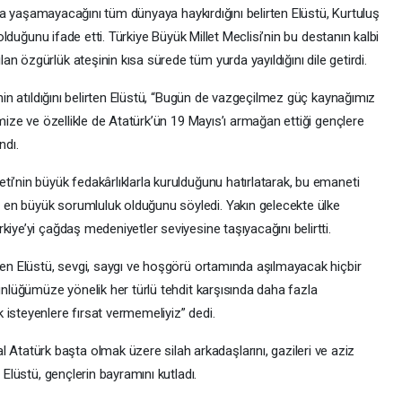
tında yaşamayacağını tüm dünyaya haykırdığını belirten Elüstü, Kurtuluş
 olduğunu ifade etti. Türkiye Büyük Millet Meclisi’nin bu destanın kalbi
n özgürlük ateşinin kısa sürede tüm yurda yayıldığını dile getirdi.
inin atıldığını belirten Elüstü, “Bugün de vazgeçilmez güç kaynağımız
imize ve özellikle de Atatürk’ün 19 Mayıs’ı armağan ettiği gençlere
ndı.
i’nin büyük fedakârlıklarla kurulduğunu hatırlatarak, bu emaneti
en büyük sorumluluk olduğunu söyledi. Yakın gelecekte ülke
iye’yi çağdaş medeniyetler seviyesine taşıyacağını belirtti.
ken Elüstü, sevgi, saygı ve hoşgörü ortamında aşılmayacak hiçbir
tünlüğümüze yönelik her türlü tehdit karşısında daha fazla
 isteyenlere fırsat vermemeliyiz” dedi.
atürk başta olmak üzere silah arkadaşlarını, gazileri ve aziz
 Elüstü, gençlerin bayramını kutladı.