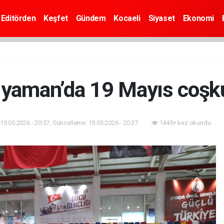
Editörden
Keşfet
Gündem
Kocaeli
Siyaset
Ekonomi
ıyaman’da 19 Mayıs coşk
19.05.2026 - 20:37, Güncelleme: 19.05.2026 - 20:37
1445+ kez okundu.