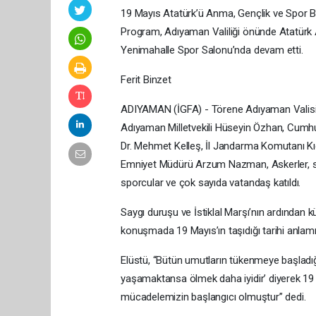
19 Mayıs Atatürk’ü Anma, Gençlik ve Spor Ba
Program, Adıyaman Valiliği önünde Atatürk A
Yenimahalle Spor Salonu’nda devam etti.
Ferit Binzet
ADIYAMAN (İGFA) - Törene Adıyaman Valisi 
Adıyaman Milletvekili Hüseyin Özhan, Cumhu
Dr. Mehmet Kelleş, İl Jandarma Komutanı Kıd
Emniyet Müdürü Arzum Nazman, Askerler, siyas
sporcular ve çok sayıda vatandaş katıldı.
Saygı duruşu ve İstiklal Marşı’nın ardından 
konuşmada 19 Mayıs’ın taşıdığı tarihi anlamı 
Elüstü, “Bütün umutların tükenmeye başladığ
yaşamaktansa ölmek daha iyidir’ diyerek 19
mücadelemizin başlangıcı olmuştur” dedi.