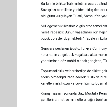
Bu tarihle birlikte Türk milletinin esaret al
Savaşı’nın bir milletin yeniden diriliş destanı
olduğunu vurgulayan Elüstü, Samsun’da yakıla
Milli egemenlik ilkesinin o günlerde temeller
millet iradesidir. Bunun yaşatılması için hep
büyük görevler düşmektedir” ifadelerini kulla
Gençlere seslenen Elüstü, Türkiye Cumhuriyet
korumanın ve gelecek kuşaklara aktarmanın 
yönetiminde söz sahibi olacak gençlerin, Türk
Toplumsal birlik ve beraberliğe de dikkat çe
sorun olmadığını ifade ederek, “Birlik ve bü
kenetlenmeli, huzur ve güvenliğimizi bozmak
Konuşmasının sonunda Gazi Mustafa Kemal At
şehitleri rahmet ve minnetle andığını belirten