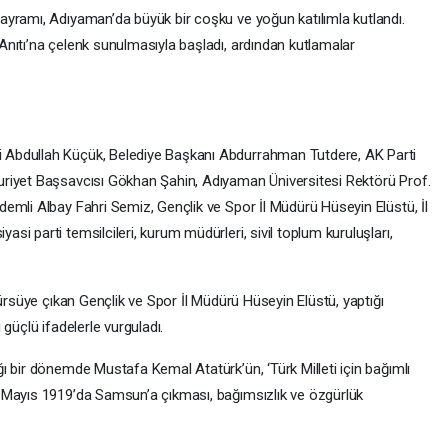
yramı, Adıyaman’da büyük bir coşku ve yoğun katılımla kutlandı.
nıtı’na çelenk sunulmasıyla başladı, ardından kutlamalar
Abdullah Küçük, Belediye Başkanı Abdurrahman Tutdere, AK Parti
riyet Başsavcısı Gökhan Şahin, Adıyaman Üniversitesi Rektörü Prof.
emli Albay Fahri Semiz, Gençlik ve Spor İl Müdürü Hüseyin Elüstü, İl
i parti temsilcileri, kurum müdürleri, sivil toplum kuruluşları,
kürsüye çıkan Gençlik ve Spor İl Müdürü Hüseyin Elüstü, yaptığı
güçlü ifadelerle vurguladı.
ı bir dönemde Mustafa Kemal Atatürk’ün, ‘Türk Milleti için bağımlı
 Mayıs 1919’da Samsun’a çıkması, bağımsızlık ve özgürlük