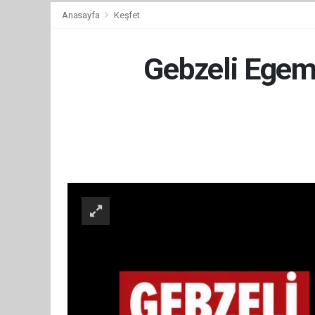
Anasayfa
Keşfet
Gebzeli Egeme