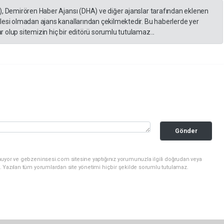
), Demirören Haber Ajansı (DHA) ve diğer ajanslar tarafından eklenen
lesi olmadan ajans kanallarından çekilmektedir. Bu haberlerde yer
 olup sitemizin hiç bir editörü sorumlu tutulamaz...
Gönder
nuyor ve gebzeninsesi.com sitesine yaptığınız yorumunuzla ilgili doğrudan veya
. Yazılan tüm yorumlardan site yönetimi hiçbir şekilde sorumlu tutulamaz.