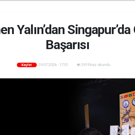
n Yalın’dan Singapur’da
Başarısı
29.07.2026 - 17:01
2919 kez okundu.
Keşfet