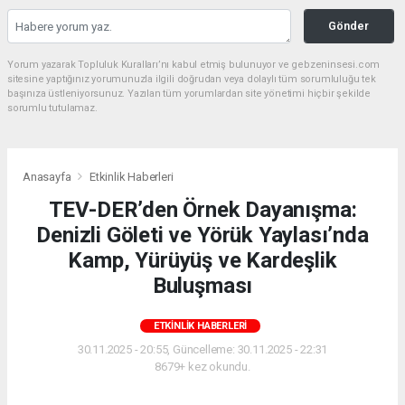
Gönder
Yorum yazarak Topluluk Kuralları’nı kabul etmiş bulunuyor ve gebzeninsesi.com
sitesine yaptığınız yorumunuzla ilgili doğrudan veya dolaylı tüm sorumluluğu tek
başınıza üstleniyorsunuz. Yazılan tüm yorumlardan site yönetimi hiçbir şekilde
sorumlu tutulamaz.
Anasayfa
Etkinlik Haberleri
TEV-DER’den Örnek Dayanışma:
Denizli Göleti ve Yörük Yaylası’nda
Kamp, Yürüyüş ve Kardeşlik
Buluşması
ETKINLIK HABERLERI
30.11.2025 - 20:55, Güncelleme: 30.11.2025 - 22:31
8679+ kez okundu.