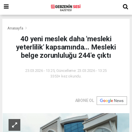
Anasayfa
40 yeni meslek daha 'mesleki
yeterlilik' kapsamında... Mesleki
belge zorunluluğu 244'e çıktı
23.03.2026 - 13:25, Güncelleme: 23.03.2026 - 13:25
3353+ kez okundu.
ABONE OL