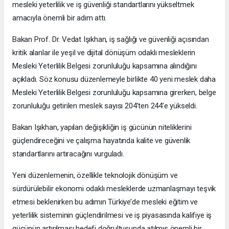
mesleki yeterlilik ve iş güvenliği standartlarını yükseltmek
amacıyla önemli bir adım attı.
Bakan Prof. Dr. Vedat Işıkhan, iş sağlığı ve güvenliği açısından
kritik alanlar ile yeşil ve dijital dönüşüm odaklı mesleklerin
Mesleki Yeterlilik Belgesi zorunluluğu kapsamına alındığını
açıkladı. Söz konusu düzenlemeyle birlikte 40 yeni meslek daha
Mesleki Yeterlilik Belgesi zorunluluğu kapsamına girerken, belge
zorunluluğu getirilen meslek sayısı 204’ten 244’e yükseldi.
Bakan Işıkhan, yapılan değişikliğin iş gücünün niteliklerini
güçlendireceğini ve çalışma hayatında kalite ve güvenlik
standartlarını artıracağını vurguladı.
Yeni düzenlemenin, özellikle teknolojik dönüşüm ve
sürdürülebilir ekonomi odaklı mesleklerde uzmanlaşmayı teşvik
etmesi beklenirken bu adımın Türkiye’de mesleki eğitim ve
yeterlilik sisteminin güçlendirilmesi ve iş piyasasında kalifiye iş
gücünün artırılması hedefi doğrultusunda atılmış önemli bir