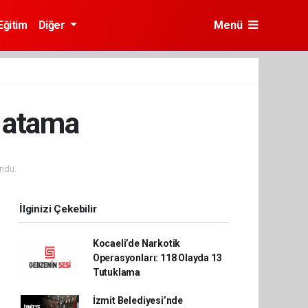
Eğitim
Diğer
Menü
i atama
ndu.
İlginizi Çekebilir
Kocaeli’de Narkotik
Operasyonları: 118 Olayda 13
Tutuklama
İzmit Belediyesi’nde