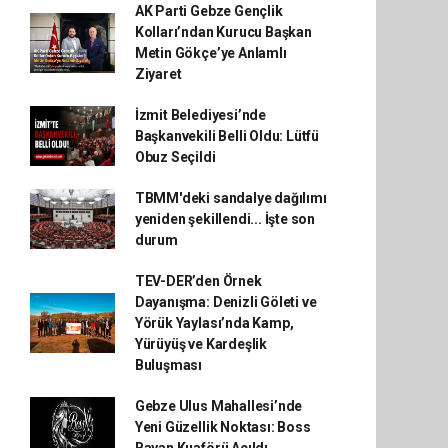
AK Parti Gebze Gençlik
Kolları’ndan Kurucu Başkan
Metin Gökçe’ye Anlamlı
Ziyaret
İzmit Belediyesi’nde
Başkanvekili Belli Oldu: Lütfü
Obuz Seçildi
TBMM'deki sandalye dağılımı
yeniden şekillendi... İşte son
durum
TEV-DER’den Örnek
Dayanışma: Denizli Göleti ve
Yörük Yaylası’nda Kamp,
Yürüyüş ve Kardeşlik
Buluşması
Gebze Ulus Mahallesi’nde
Yeni Güzellik Noktası: Boss
Bayan Kuaförü Açıldı