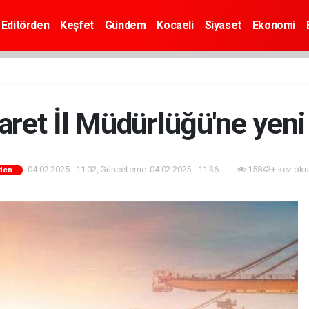
Editörden
Keşfet
Gündem
Kocaeli
Siyaset
Ekonomi
aret İl Müdürlüğü'ne yen
04.02.2025 - 11:02, Güncelleme: 04.02.2025 - 11:36
15843+ kez oku
rden