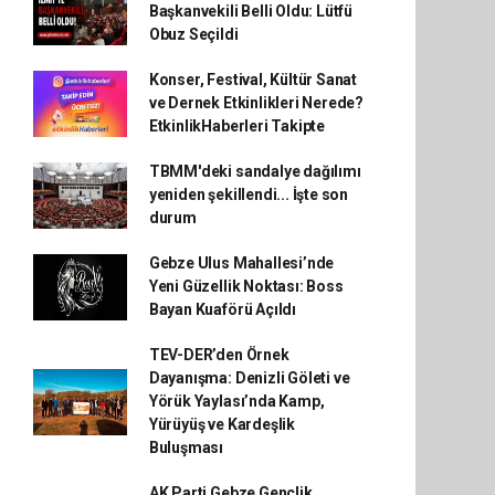
Başkanvekili Belli Oldu: Lütfü
Obuz Seçildi
Konser, Festival, Kültür Sanat
ve Dernek Etkinlikleri Nerede?
EtkinlikHaberleri Takipte
TBMM'deki sandalye dağılımı
yeniden şekillendi... İşte son
durum
Gebze Ulus Mahallesi’nde
Yeni Güzellik Noktası: Boss
Bayan Kuaförü Açıldı
TEV-DER’den Örnek
Dayanışma: Denizli Göleti ve
Yörük Yaylası’nda Kamp,
Yürüyüş ve Kardeşlik
Buluşması
AK Parti Gebze Gençlik