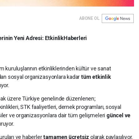
ABONE OL
erinin Yeni Adresi: EtkinlikHaberleri
um kuruluşlarının etkinliklerinden kültür ve sanat
dan sosyal organizasyonlara kadar
tüm etkinlik
ıyor.
lmak üzere Türkiye genelinde düzenlenen;
kinlikleri, STK faaliyetleri, dernek programları, sosyal
şiler ve organizasyonlara dair tüm gelişmeleri
güncel ve
uruyor.
uruları ve haberler
tamamen ücretsiz
olarak paylaşılıyor.