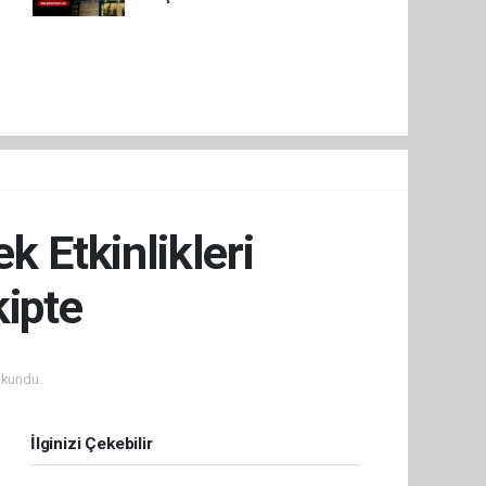
k Etkinlikleri
kipte
okundu.
İlginizi Çekebilir