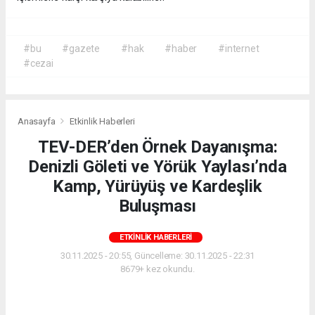
#bu
#gazete
#hak
#haber
#internet
#cezai
Anasayfa
Etkinlik Haberleri
TEV-DER’den Örnek Dayanışma:
Denizli Göleti ve Yörük Yaylası’nda
Kamp, Yürüyüş ve Kardeşlik
Buluşması
ETKINLIK HABERLERI
30.11.2025 - 20:55, Güncelleme: 30.11.2025 - 22:31
8679+ kez okundu.